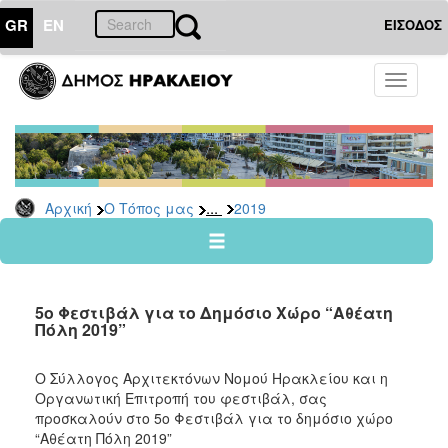
GR
EN
ΕΙΣΟΔΟΣ
Ο
Toggle
ΤΟΠΟΣ
navigati
ΜΑΣ
Ανακοινώσεις
Αρχείο
2026
...
Αρχική
Ο Τόπος μας
2019
2025
2024
2023
5ο Φεστιβάλ για το Δημόσιο Χώρο “Αθέατη
2022
Πόλη 2019”
2021
Ο Σύλλογος Αρχιτεκτόνων Νομού Ηρακλείου και η
2020
Οργανωτική Επιτροπή του φεστιβάλ, σας
2019
προσκαλούν στο 5ο Φεστιβάλ για το δημόσιο χώρο
“Αθέατη Πόλη 2019”
2018