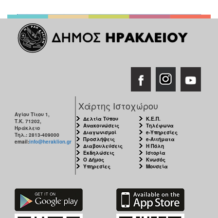
Χάρτης Ιστοχώρου
Αγίου Τίτου 1,
Δελτία Τύπου
Κ.Ε.Π.
Τ.Κ. 71202,
Ανακοινώσεις
Τηλέφωνα
Ηράκλειο
Διαγωνισμοί
e-Υπηρεσίες
Τηλ.: 2813-409000
Προσλήψεις
e-Αιτήματα
email:
info@heraklion.gr
Διαβουλεύσεις
Η Πόλη
Εκδηλώσεις
Ιστορία
Ο Δήμος
Κνωσός
Υπηρεσίες
Μουσεία