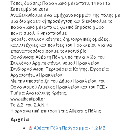
Τόπος δράσης: Παραλιακό μέτωπο13, 14 και 15
2017
Σεπτεμβρίου 2019
Αναδεικνύουμε ένα αμήχανο κομμάτι της πόλης με
2016
μια διαφορετική προσέγγιση και διεκδικούμε το
2015
παραλιακό μέτωπο ως ζωτικό δημόσιο χώρο
πολιτισμού. Κινητοποιούμε
2012
φορείς, συλλογικότητες δημιουργικές ομάδες,
2011
καλλιτέχνες και πολίτες του Ηρακλείου για να
επαναπροσδιορίσουμε τον κοινό βίο.
Οργάνωση: Αθέατη Πόλη, υπό την αιγίδα του
Συλλόγου Αρχιτεκτόνων νομού Ηρακλείου
Συνδιοργάνωση: Περιφέρεια Κρήτης, Εφορεία
Ο
Αρχαιοτήτων Ηρακλείου
ΔΗΜΟΣ
Με την υποστήριξη του Δήμου Ηρακλείου, του
Οργανισμού Λιμένος Ηρακλείου και του ΤΕΕ -
ΠΟΛΙΤΙΣΜΟΣ
Τμήμα Ανατολικής Κρήτης.
www.atheatipoli.gr
ΑΝΘΕΚΤΙΚΗ
Το Δ.Σ. του Σ.Α.Ν.Η.
ΠΟΛΗ
Η οργανωτική επιτροπή της Αθέατης Πόλης
Αρχεία
Αθέατη Πόλη Πρόγραμμα - 1.2 MB