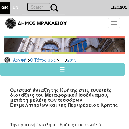
GR
EN
ΕΙΣΟΔΟΣ
Ο
Toggle
ΤΟΠΟΣ
navigati
ΜΑΣ
Ανακοινώσεις
Αρχείο
2026
...
Αρχική
Ο Τόπος μας
2019
2025
2024
2023
Οριστική ένταξη της Κρήτης στις ευνοϊκές
2022
διατάξεις του Μεταφορικού Ισοδύναμου,
μετά τη μελέτη των τεσσάρων
2021
Επιμελητηρίων και της Περιφέρειας Κρήτης
2020
2019
Την οριστική ένταξη της Κρήτης στις ευνοϊκές
2018