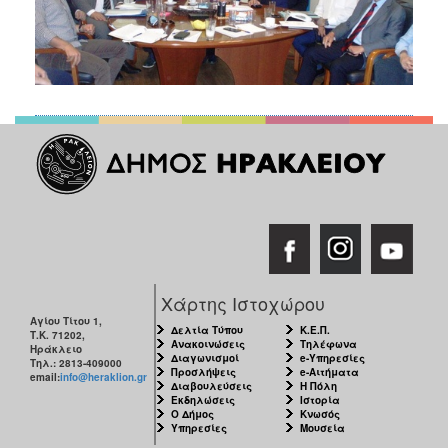
Χάρτης Ιστοχώρου
Αγίου Τίτου 1,
Δελτία Τύπου
Κ.Ε.Π.
Τ.Κ. 71202,
Ανακοινώσεις
Τηλέφωνα
Ηράκλειο
Διαγωνισμοί
e-Υπηρεσίες
Τηλ.: 2813-409000
Προσλήψεις
e-Αιτήματα
email:
info@heraklion.gr
Διαβουλεύσεις
Η Πόλη
Εκδηλώσεις
Ιστορία
Ο Δήμος
Κνωσός
Υπηρεσίες
Μουσεία