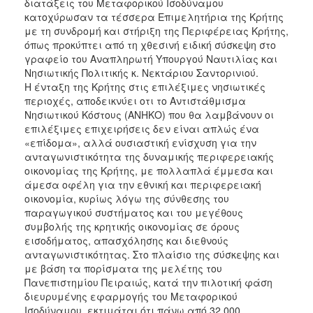
διατάξεις του Μεταφορικού Ισοδύναμου
κατοχύρωσαν τα τέσσερα Επιμελητήρια της Κρήτης
2017
με τη συνδρομή και στήριξη της Περιφέρειας Κρήτης,
2016
όπως προκύπτει από τη χθεσινή ειδική σύσκεψη στο
γραφείο του Αναπληρωτή Υπουργού Ναυτιλίας και
2015
Νησιωτικής Πολιτικής κ. Νεκτάριου Σαντορινιού.
2012
Η ένταξη της Κρήτης στις επιλέξιμες νησιωτικές
περιοχές, αποδεικνύει οτι το Αντιστάθμισμα
2011
Νησιωτικού Κόστους (ΑΝΗΚΟ) που θα λαμβάνουν οι
επιλέξιμες επιχειρήσεις δεν είναι απλώς ένα
«επίδομα», αλλά ουσιαστική ενίσχυση για την
ανταγωνιστικότητα της δυναμικής περιφερειακής
οικονομίας της Κρήτης, με πολλαπλά έμμεσα και
Ο
ΔΗΜΟΣ
άμεσα οφέλη για την εθνική και περιφερειακή
οικονομία, κυρίως λόγω της σύνθεσης του
παραγωγικού συστήματος και του μεγέθους
ΠΟΛΙΤΙΣΜΟΣ
συμβολής της κρητικής οικονομίας σε όρους
εισοδήματος, απασχόλησης και διεθνούς
ΑΝΘΕΚΤΙΚΗ
ανταγωνιστικότητας. Στο πλαίσιο της σύσκεψης και
ΠΟΛΗ
με βάση τα πορίσματα της μελέτης του
Πανεπιστημίου Πειραιώς, κατά την πιλοτική φάση
διευρυμένης εφαρμογής του Μεταφορικού
Ισοδύναμου, εκτιμάται ότι πάνω από 32.000