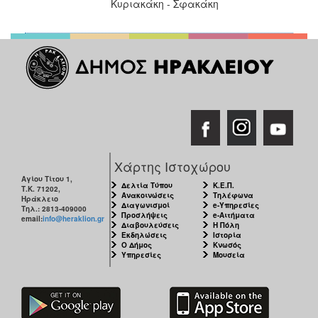
Χάρτης Ιστοχώρου
Αγίου Τίτου 1,
Δελτία Τύπου
Κ.Ε.Π.
Τ.Κ. 71202,
Ανακοινώσεις
Τηλέφωνα
Ηράκλειο
Διαγωνισμοί
e-Υπηρεσίες
Τηλ.: 2813-409000
Προσλήψεις
e-Αιτήματα
email:
info@heraklion.gr
Διαβουλεύσεις
Η Πόλη
Εκδηλώσεις
Ιστορία
Ο Δήμος
Κνωσός
Υπηρεσίες
Μουσεία