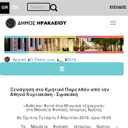
GR
EN
ΕΙΣΟΔΟΣ
Ο
Toggle
ΤΟΠΟΣ
navigati
ΜΑΣ
Ανακοινώσεις
Αρχείο
2026
...
Αρχική
Ο Τόπος μας
2019
2025
2024
2023
Ξενάγηση στο Κρητικό Παρελθόν από την
2022
Αθηνά Κυριακάκη - Σφακάκη
2021
«Άνθη και Φυτά στα Μινωικά τέχνεργα»
στο Μουσείο Φυσικής Ιστορίας Κρήτης
2020
8η Ομιλία Τετάρτη 3 Απριλίου 2019, ώρα 18:00
2019
Το Μουσείο Φυσικής Ιστορίας Κρήτης –
2018