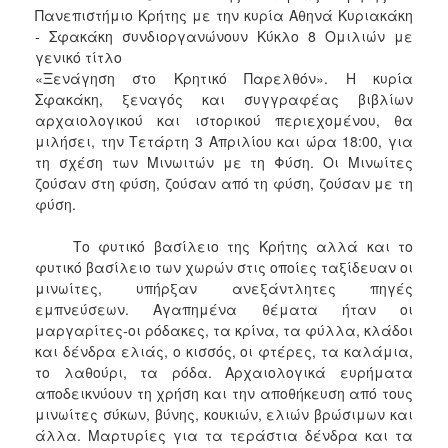
Πανεπιστήμιο Κρήτης με την κυρία Αθηνά Κυριακάκη
2017
- Σφακάκη συνδιοργανώνουν Κύκλο 8 Ομιλιών με
2016
γενικό τίτλο
«Ξενάγηση στο Κρητικό Παρελθόν». Η κυρία
2015
Σφακάκη, ξεναγός και συγγραφέας βιβλίων
2012
αρχαιολογικού και ιστορικού περιεχομένου, θα
μιλήσει, την Τετάρτη 3 Απριλίου και ώρα 18:00, για
2011
τη σχέση των Μινωιτών με τη Φύση. Οι Μινωίτες
ζούσαν στη φύση, ζούσαν από τη φύση, ζούσαν με τη
φύση.
Ο
Το φυτικό βασίλειο της Κρήτης αλλά και το
ΔΗΜΟΣ
φυτικό βασίλειο των χωρών στις οποίες ταξίδευαν οι
μινωίτες, υπήρξαν ανεξάντλητες πηγές
ΠΟΛΙΤΙΣΜΟΣ
εμπνεύσεων. Αγαπημένα θέματα ήταν οι
μαργαρίτες-οι ρόδακες, τα κρίνα, τα φύλλα, κλάδοι
ΑΝΘΕΚΤΙΚΗ
και δένδρα ελιάς, ο κισσός, οι φτέρες, τα καλάμια,
ΠΟΛΗ
το λαθούρι, τα ρόδα. Αρχαιολογικά ευρήματα
αποδεικνύουν τη χρήση και την αποθήκευση από τους
μινωίτες σύκων, βύνης, κουκιών, ελιών βρώσιμων και
άλλα. Μαρτυρίες για τα τεράστια δένδρα και τα