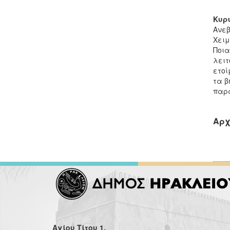
Κυρι
Ανεβ
Χειμ
Ποια
λειτ
ετοί
τα β
παρα
Αρχ
Αγίου Τίτου 1,