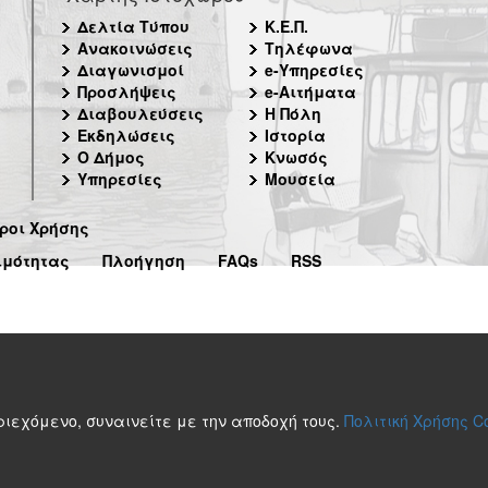
Δελτία Τύπου
Κ.Ε.Π.
Ανακοινώσεις
Τηλέφωνα
Διαγωνισμοί
e-Υπηρεσίες
Προσλήψεις
e-Αιτήματα
Διαβουλεύσεις
Η Πόλη
Εκδηλώσεις
Ιστορία
Ο Δήμος
Κνωσός
Υπηρεσίες
Μουσεία
ροι Χρήσης
ιμότητας
Πλοήγηση
FAQs
RSS
περιεχόμενο, συναινείτε με την αποδοχή τους.
Πολιτική Χρήσης C