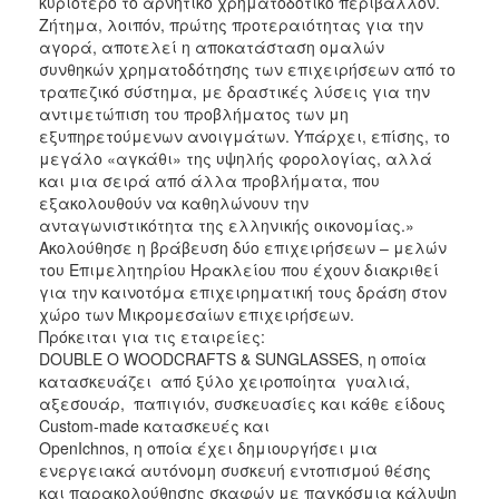
κυριότερο το αρνητικό χρηματοδοτικό περιβάλλον.
Ζήτημα, λοιπόν, πρώτης προτεραιότητας για την
αγορά, αποτελεί η αποκατάσταση ομαλών
συνθηκών χρηματοδότησης των επιχειρήσεων από το
τραπεζικό σύστημα, με δραστικές λύσεις για την
αντιμετώπιση του προβλήματος των μη
εξυπηρετούμενων ανοιγμάτων. Υπάρχει, επίσης, το
μεγάλο «αγκάθι» της υψηλής φορολογίας, αλλά
και μια σειρά από άλλα προβλήματα, που
εξακολουθούν να καθηλώνουν την
ανταγωνιστικότητα της ελληνικής οικονομίας.»
Ακολούθησε η βράβευση δύο επιχειρήσεων – μελών
του Επιμελητηρίου Ηρακλείου που έχουν διακριθεί
για την καινοτόμα επιχειρηματική τους δράση στον
χώρο των Μικρομεσαίων επιχειρήσεων.
Πρόκειται για τις εταιρείες:
DOUBLE O WOODCRAFTS & SUNGLASSES, η οποία
κατασκευάζει από ξύλο χειροποίητα γυαλιά,
αξεσουάρ, παπιγιόν, συσκευασίες και κάθε είδους
Custom-made κατασκευές και
OpenIchnos, η οποία έχει δημιουργήσει μια
ενεργειακά αυτόνομη συσκευή εντοπισμού θέσης
και παρακολούθησης σκαφών με παγκόσμια κάλυψη