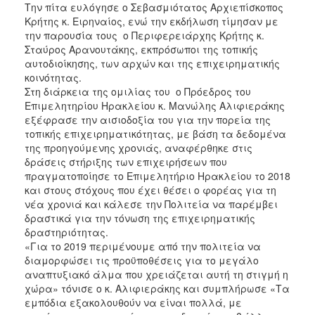
Την πίτα ευλόγησε ο Σεβασμιότατος Αρχιεπίσκοπος
2017
Κρήτης κ. Ειρηναίος, ενώ την εκδήλωση τίμησαν με
την παρουσία τους ο Περιφερειάρχης Κρήτης κ.
2016
Σταύρος Αρανουτάκης, εκπρόσωποι της τοπικής
2015
αυτοδιοίκησης, των αρχών και της επιχειρηματικής
κοινότητας.
2012
Στη διάρκεια της ομιλίας του ο Πρόεδρος του
2011
Επιμελητηρίου Ηρακλείου κ. Μανώλης Αλιφιεράκης
εξέφρασε την αισιοδοξία του για την πορεία της
τοπικής επιχειρηματικότητας, με βάση τα δεδομένα
της προηγούμενης χρονιάς, αναφέρθηκε στις
δράσεις στήριξης των επιχειρήσεων που
Ο
πραγματοποίησε το Επιμελητήριο Ηρακλείου το 2018
ΔΗΜΟΣ
και στους στόχους που έχει θέσει ο φορέας για τη
νέα χρονιά και κάλεσε την Πολιτεία να παρέμβει
ΠΟΛΙΤΙΣΜΟΣ
δραστικά για την τόνωση της επιχειρηματικής
δραστηριότητας.
ΑΝΘΕΚΤΙΚΗ
«Για το 2019 περιμένουμε από την πολιτεία να
ΠΟΛΗ
διαμορφώσει τις προϋποθέσεις για το μεγάλο
αναπτυξιακό άλμα που χρειάζεται αυτή τη στιγμή η
χώρα» τόνισε ο κ. Αλιφιεράκης και συμπλήρωσε «Τα
εμπόδια εξακολουθούν να είναι πολλά, με