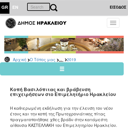
GR
EN
ΕΙΣΟΔΟΣ
Ο
Toggle
ΤΟΠΟΣ
navigati
ΜΑΣ
Ανακοινώσεις
Αρχείο
2026
...
Αρχική
Ο Τόπος μας
2019
2025
2024
2023
Κοπή Βασιλόπιτας και βράβευση
2022
επιχειρήσεων στο Επιμελητήριο Ηρακλείου
2021
Η καθιερωμένη εκδήλωση για την έλευση του νέου
2020
έτους και την κοπή της Πρωτοχρονιάτικης πίτας
2019
πραγματοποιήθηκε χθες βράδυ στην κατάμεστη
αίθουσα ΚΑΣΤΕΛΛΑΚΗ του Επιμελητηρίου Ηρακλείου.
2018