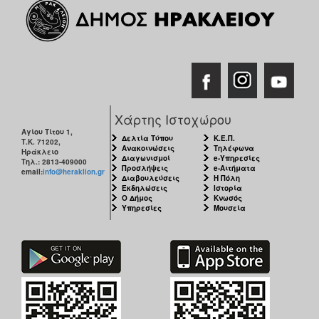
Χάρτης Ιστοχώρου
Αγίου Τίτου 1,
Δελτία Τύπου
Κ.Ε.Π.
Τ.Κ. 71202,
Ανακοινώσεις
Τηλέφωνα
Ηράκλειο
Διαγωνισμοί
e-Υπηρεσίες
Τηλ.: 2813-409000
Προσλήψεις
e-Αιτήματα
email:
info@heraklion.gr
Διαβουλεύσεις
Η Πόλη
Εκδηλώσεις
Ιστορία
Ο Δήμος
Κνωσός
Υπηρεσίες
Μουσεία