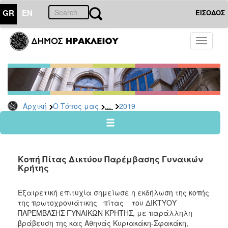
GR
EN
ΕΙΣΟΔΟΣ
Ο
Toggle
ΤΟΠΟΣ
navigati
ΜΑΣ
Ανακοινώσεις
Αρχείο
2026
...
Αρχική
Ο Τόπος μας
2019
2025
2024
2023
Κοπή Πίτας Δικτύου Παρέμβασης Γυναικών
2022
Κρήτης
2021
Εξαιρετική επιτυχία σημείωσε η εκδήλωση της κοπής
2020
της πρωτοχρονιάτικης πίτας του ΔΙΚΤΥΟΥ
2019
ΠΑΡΕΜΒΑΣΗΣ ΓΥΝΑΙΚΩΝ ΚΡΗΤΗΣ, με παράλληλη
βράβευση της κας Αθηνάς Κυριακάκη-Σφακάκη,
2018