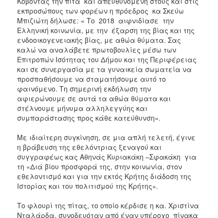
Κόβοντας την πίτα και απευθυνόμενη στους και στις
εκπροσώπους των φορέων η πρόεδρος κα Σκεύω
Μπιζιώτη δήλωσε: « Το 2018 αιφνιδίασε την
Ελληνική κοινωνία, με την έξαρση της βίας και της
ενδοοικογενειακής βίας, με αθώα θύματα. Σας
καλώ να αναλάβετε πρωτοβουλίες μέσω των
Επιτροπών Ισότητας του Δήμου και της Περιφέρειας
και σε συνεργασία με τα γυναικεία σωματεία να
προσπαθήσουμε να σταματήσουμε αυτό το
φαινόμενο. Τη σημερινή εκδήλωση την
αφιερώνουμε σε αυτά τα αθώα θύματα και
στέλνουμε μήνυμα αλληλεγγύης και
συμπαράστασης προς κάθε κατεύθυνση».
Με ιδιαίτερη συγκίνηση, σε μια απλή τελετή, έγινε
η βράβευση της εθελόντριας ξεναγού και
συγγραφέως κας Αθηνάς Κυριακάκη –Σφακάκη για
τη «Διά βίου προσφορά της, στην κοινωνία, στον
εθελοντισμό και για την εκτός Κρήτης διάδοση της
Ιστορίας και του πολιτισμού της Κρήτης».
Το φλουρί της πίτας, το οποίο κέρδισε η κα. Χριστίνα
Νταλάρδα, συνοδευόταν από έναν υπέροχο πίνακα