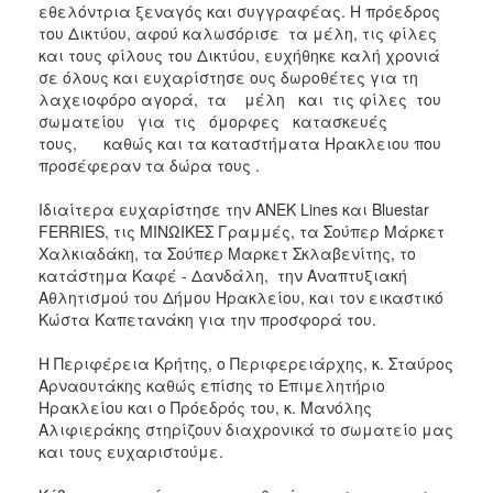
εθελόντρια ξεναγός και συγγραφέας. Η πρόεδρος
2017
του Δικτύου, αφού καλωσόρισε τα μέλη, τις φίλες
και τους φίλους του Δικτύου, ευχήθηκε καλή χρονιά
2016
σε όλους και ευχαρίστησε ους δωροθέτες για τη
2015
λαχειοφόρο αγορά, τα μέλη και τις φίλες του
σωματείου για τις όμορφες κατασκευές
2012
τους, καθώς και τα καταστήματα Ηρακλειου που
2011
προσέφεραν τα δώρα τους .
Ιδιαίτερα ευχαρίστησε την ΑΝΕΚ Lines και Bluestar
FERRIES, τις ΜΙΝΩΙΚΕΣ Γραμμές, τα Σούπερ Μάρκετ
Χαλκιαδάκη, τα Σούπερ Μαρκετ Σκλαβενίτης, το
Ο
κατάστημα Καφέ - Δανδάλη, την Αναπτυξιακή
ΔΗΜΟΣ
Αθλητισμού του Δήμου Ηρακλείου, και τον εικαστικό
Κώστα Καπετανάκη για την προσφορά του.
ΠΟΛΙΤΙΣΜΟΣ
Η Περιφέρεια Κρήτης, ο Περιφερειάρχης, κ. Σταύρος
ΑΝΘΕΚΤΙΚΗ
Αρναουτάκης καθώς επίσης το Επιμελητήριο
ΠΟΛΗ
Ηρακλείου και ο Πρόεδρός του, κ. Μανόλης
Αλιφιεράκης στηρίζουν διαχρονικά το σωματείο μας
και τους ευχαριστούμε.