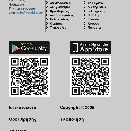
Τ.Κ. 71202,
Ανακοινώσεις
Τηλέφωνα
Ηράκλειο
Διαγωνισμοί
e-Υπηρεσίες
Τηλ.: 2813-409000
Προσλήψεις
e-Αιτήματα
email:
info@heraklion.gr
Διαβουλεύσεις
Η Πόλη
Εκδηλώσεις
Ιστορία
Ο Δήμος
Κνωσός
Υπηρεσίες
Μουσεία
Επικοινωνία
Copyright © 2026
Όροι Χρήσης
Υλοποίηση
Δήλωση