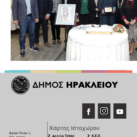
Χάρτης Ιστοχώρου
Αγίου Τίτου 1,
Δελτία Τύπου
Κ.Ε.Π.