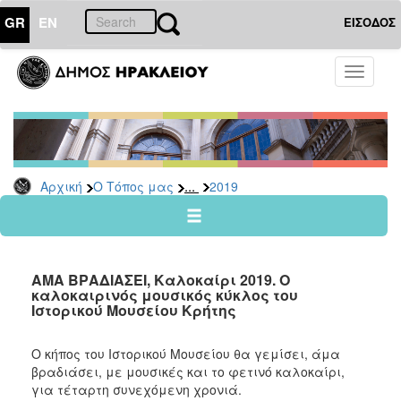
GR
EN
ΕΙΣΟΔΟΣ
Ο
Toggle
ΤΟΠΟΣ
navigati
ΜΑΣ
Ανακοινώσεις
Αρχείο
2026
...
Αρχική
Ο Τόπος μας
2019
2025
2024
2023
ΑΜΑ ΒΡΑΔΙΑΣΕΙ, Καλοκαίρι 2019. Ο
2022
καλοκαιρινός μουσικός κύκλος του
Ιστορικού Μουσείου Κρήτης
2021
2020
Ο κήπος του Ιστορικού Μουσείου θα γεμίσει, άμα
2019
βραδιάσει, με μουσικές και το φετινό καλοκαίρι,
για τέταρτη συνεχόμενη χρονιά.
2018