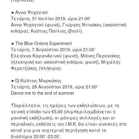
►Άννα Ψυχογιού
Τετάρτη, 31 Ιουλίου 2019, ώρα 21:00΄
Άννα Ψυχογιού (φωνή), Γιώργος Ντινάκος (ακουστική
κιθάρα), Κώστας Πούλιος (βιολί).
►The Blue Onions Experiment
Τετάρτη, 7 Αυγούστου 2019, ώρα 21:00΄
Ελεάννα Καρανδεινού (φωνή), Μάνος Περεκάκης
(ηλεκτρική και ακουστική κιθάρα, φωνή), Μιχάλης
Φερετζάκης (πλήκτρα).
►Dj Κώστας Μαρκάκης
Τετάρτη, 28 Αυγούστου 2019, ώρα 21:00΄
Dance me to the end of summer
*Παράλληλα, τις ημέρες των εκδηλώσεων, με τη
γενική είσοδο των €5,00 (συμπεριλαμβάνεται η
μουσική εκδήλωση), οι μόνιμες συλλογές και οι
περιοδικές εκθέσεις του Ι.Μ.Κ. θα είναι ανοικτές στο
κοινό για μια νυχτερινή περιήγηση κατά το
διάστημα 20:00΄-23:00΄.