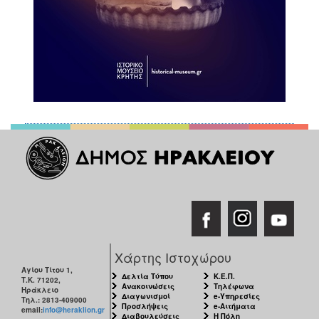
Χάρτης Ιστοχώρου
Αγίου Τίτου 1,
Δελτία Τύπου
Κ.Ε.Π.
Τ.Κ. 71202,
Ανακοινώσεις
Τηλέφωνα
Ηράκλειο
Διαγωνισμοί
e-Υπηρεσίες
Τηλ.: 2813-409000
Προσλήψεις
e-Αιτήματα
email:
info@heraklion.gr
Διαβουλεύσεις
Η Πόλη