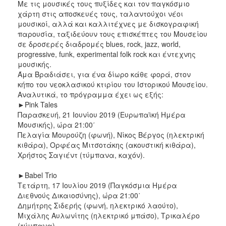
Με τις μουσικές τους πυξίδες και τον παγκόσμιο
2017
χάρτη στις αποσκευές τους, ταλαντούχοι νέοι
μουσικοί, αλλά και καλλιτέχνες με δισκογραφική
2016
παρουσία, ταξιδεύουν τους επισκέπτες του Μουσείου
2015
σε δροσερές διαδρομές blues, rock, jazz, world,
progressive, funk, experimental folk rock και έντεχνης
2012
μουσικής.
2011
Άμα Βραδιάσει, για ένα δίωρο κάθε φορά, στον
κήπο του νεοκλασικού κτιρίου του Ιστορικού Μουσείου.
Αναλυτικά, το πρόγραμμα έχει ως εξής:
►Pink Tales
Παρασκευή, 21 Ιουνίου 2019 (Ευρωπαϊκή Ημέρα
Ο
Μουσικής), ώρα 21:00΄
ΔΗΜΟΣ
Πελαγία Μουρούζη (φωνή), Νίκος Βέργος (ηλεκτρική
κιθάρα), Ορφέας Μιτσοτάκης (ακουστική κιθάρα),
ΠΟΛΙΤΙΣΜΟΣ
Χρήστος Σαγιέντ (τύμπανα, καχόν).
►Babel Trio
ΑΝΘΕΚΤΙΚΗ
ΠΟΛΗ
Τετάρτη, 17 Ιουλίου 2019 (Παγκόσμια Ημέρα
Διεθνούς Δικαιοσύνης), ώρα 21:00΄
Δημήτρης Σιδερής (φωνή, ηλεκτρικό λαούτο),
Μιχάλης Αυλωνίτης (ηλεκτρικό μπάσο), Τρικαλέρο
(τύμπανα).