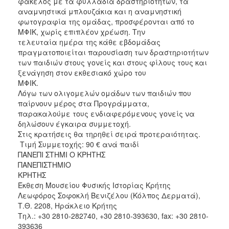
φάκελος με τα φυλλάδια δραστηριοτήτων, τα
αναμνηστικά μπλουζάκια και η αναμνηστική
φωτογραφία της ομάδας, προσφέρονται από το
ΜΦΙΚ, χωρίς επιπλέον χρέωση. Την
τελευταία ημέρα της κάθε εβδομάδας
πραγματοποιείται παρουσίαση των δραστηριοτήτων
των παιδιών στους γονείς και στους φίλους τους και
ξενάγηση στον εκθεσιακό χώρο του
ΜΦΙΚ.
Λόγω των ολιγομελών ομάδων των παιδιών που
παίρνουν μέρος στα Προγράμματα,
παρακαλούμε τους ενδιαφερόμενους γονείς να
δηλώσουν έγκαιρα συμμετοχή.
Στις κρατήσεις θα τηρηθεί σειρά προτεραιότητας.
Τιμή Συμμετοχής: 90 € ανά παιδί
ΠΑΝΕΠΙ ΣΤΗΜΙ Ο ΚΡΗΤΗΣ
ΠΑΝΕΠΙΣΤΗΜΙΟ
ΚΡΗΤΗΣ
Έκθεση Μουσείου Φυσικής Ιστορίας Κρήτης
Λεωφόρος Σοφοκλή Βενιζέλου (Κόλπος Δερματά),
Τ.Θ. 2208, Ηράκλειο Κρήτης
Τηλ.: +30 2810-282740, +30 2810-393630, fax: +30 2810-
393636