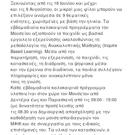
Ξεκινώντας από τις 18 Ιουνίου και μέχρι
2017
και τις 9 Αυγούστου, οι μικροί μας φίλοι μπορούν να
επιλέξουν ανάμεσα σε 9 θεματικές
2016
ενότητες, χωρισμένες με βάση την ηλικία. Τα
2015
εβδομαδιαία καλοκαιρινά προγράμματα του
Μουσείου αξιοποιούν το παιχνίδι ως βασικό
2012
εργαλείο εξερεύνησης ακολουθώντας τη
2011
μεθοδολογία της Ανακαλυπτικής Μάθησης (Inquire
Based Learning). Μέσα από την
παρατήρηση, την εξερεύνηση, το παιχνίδι, τις
κατασκευές, τη διάδραση, τα ψηφιακά μέσα
και την έρευνα στο διαδίκτυο, τα παιδιά συλλέγουν
Ο
πληροφορίες και ανακαλύπτουν μόνα
ΔΗΜΟΣ
τους τη γνώση.
Κάθε εβδομαδιαίο καλοκαιρινό πρόγραμμα
ΠΟΛΙΤΙΣΜΟΣ
υλοποιείται στον χώρο του Μουσείου από
Δευτέρα έως και Παρασκευή από τις 09:00 - 15:00
ΑΝΘΕΚΤΙΚΗ
(με δυνατότητα προσέλευσης από
ΠΟΛΗ
τις 08.30 για δημιουργική απασχόληση) με την
καθοδήγηση των μουσειοπαιδαγωγών του
ΜΦΙΚ και σε συνεργασία με τους ειδικούς
επιστήμονές του. Τα υλικά των κατασκευών, ο