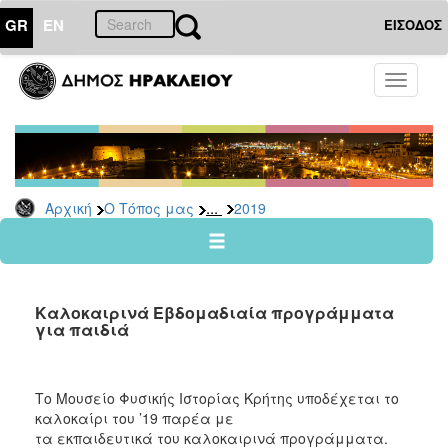
GR
EN
ΕΙΣΟΔΟΣ
Ο
Toggle
ΤΟΠΟΣ
navigati
ΜΑΣ
Ανακοινώσεις
Αρχείο
2026
...
Αρχική
Ο Τόπος μας
2019
2025
2024
2023
Καλοκαιρινά Εβδομαδιαία προγράμματα
2022
για παιδιά
2021
2020
Το Μουσείο Φυσικής Ιστορίας Κρήτης υποδέχεται το
2019
καλοκαίρι του ’19 παρέα με
τα εκπαιδευτικά του καλοκαιρινά προγράμματα.
2018