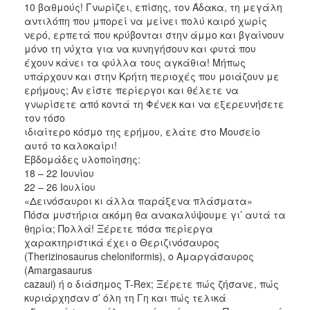
10 βαθμούς! Γνωρίζει, επίσης, τον Άδακα, τη μεγάλη
αντιλόπη που μπορεί να μείνει πολύ καιρό χωρίς
νερό, ερπετά που κρύβονται στην άμμο και βγαίνουν
μόνο τη νύχτα για να κυνηγήσουν και φυτά που
έχουν κάνει τα φύλλα τους αγκάθια! Μήπως
υπάρχουν και στην Κρήτη περιοχές που μοιάζουν με
ερήμους; Αν είστε περίεργοι και θέλετε να
γνωρίσετε από κοντά τη Φένεκ και να εξερευνήσετε
τον τόσο
ιδιαίτερο κόσμο της ερήμου, ελάτε στο Μουσείο
αυτό το καλοκαίρι!
Εβδομάδες υλοποίησης:
18 – 22 Ιουνίου
22 – 26 Ιουλίου
«Δεινόσαυροι κι άλλα παράξενα πλάσματα»
Πόσα μυστήρια ακόμη θα ανακαλύψουμε γι’ αυτά τα
θηρία; Πολλά! Ξέρετε πόσα περίεργα
χαρακτηριστικά έχει ο Θεριζινόσαυρος
(Therizinosaurus cheloniformis), ο Αμαργάσαυρος
(Amargasaurus
cazaui) ή ο διάσημος T-Rex; Ξέρετε πώς ζήσανε, πώς
κυριάρχησαν σ’ όλη τη Γη και πώς τελικά