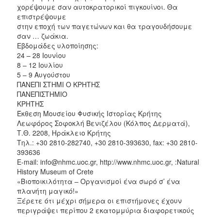
χορέψουμε σαν αυτοκρατορικοί πιγκουίνοι. Θα
επιστρέψουμε
στην εποχή των παγετώνων και θα τραγουδήσουμε
σαν … ζωάκια.
Εβδομάδες υλοποίησης:
24 – 28 Ιουνίου
8 – 12 Ιουλίου
5 – 9 Αυγούστου
ΠΑΝΕΠΙ ΣΤΗΜΙ Ο ΚΡΗΤΗΣ
ΠΑΝΕΠΙΣΤΗΜΙΟ
ΚΡΗΤΗΣ
Έκθεση Μουσείου Φυσικής Ιστορίας Κρήτης
Λεωφόρος Σοφοκλή Βενιζέλου (Κόλπος Δερματά),
Τ.Θ. 2208, Ηράκλειο Κρήτης
Τηλ.: +30 2810-282740, +30 2810-393630, fax: +30 2810-
393636
Ε-mail: info@nhmc.uoc.gr, http://www.nhmc.uoc.gr, :Natural
History Museum of Crete
«Βιοποικιλότητα – Οργανισμοί ένα σωρό σ’ ένα
πλανήτη μαγικό!»
Ξέρετε ότι μέχρι σήμερα οι επιστήμονες έχουν
περιγράψει περίπου 2 εκατομμύρια διαφορετικούς