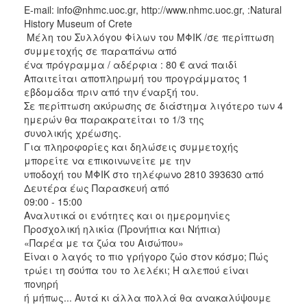
Ε-mail: info@nhmc.uoc.gr, http://www.nhmc.uoc.gr, :Natural
History Museum of Crete
Μέλη του Συλλόγου Φίλων του ΜΦΙΚ /σε περίπτωση
συμμετοχής σε παραπάνω από
ένα πρόγραμμα / αδέρφια : 80 € ανά παιδί
Απαιτείται αποπληρωμή του προγράμματος 1
εβδομάδα πριν από την έναρξή του.
Σε περίπτωση ακύρωσης σε διάστημα λιγότερο των 4
ημερών θα παρακρατείται το 1/3 της
συνολικής χρέωσης.
Για πληροφορίες και δηλώσεις συμμετοχής
μπορείτε να επικοινωνείτε με την
υποδοχή του ΜΦΙΚ στο τηλέφωνο 2810 393630 από
Δευτέρα έως Παρασκευή από
09:00 - 15:00
Αναλυτικά οι ενότητες και οι ημερομηνίες
Προσχολική ηλικία (Προνήπια και Νήπια)
«Παρέα με τα ζώα του Αισώπου»
Είναι ο λαγός το πιο γρήγορο ζώο στον κόσμο; Πώς
τρώει τη σούπα του το λελέκι; Η αλεπού είναι
πονηρή
ή μήπως... Αυτά κι άλλα πολλά θα ανακαλύψουμε