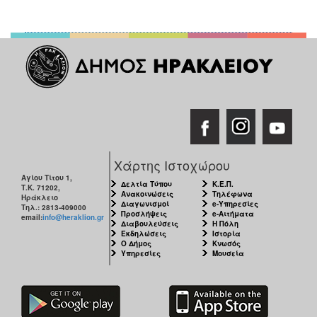
Χάρτης Ιστοχώρου
Αγίου Τίτου 1,
Δελτία Τύπου
Κ.Ε.Π.
Τ.Κ. 71202,
Ανακοινώσεις
Τηλέφωνα
Ηράκλειο
Διαγωνισμοί
e-Υπηρεσίες
Τηλ.: 2813-409000
Προσλήψεις
e-Αιτήματα
email:
info@heraklion.gr
Διαβουλεύσεις
Η Πόλη
Εκδηλώσεις
Ιστορία
Ο Δήμος
Κνωσός
Υπηρεσίες
Μουσεία