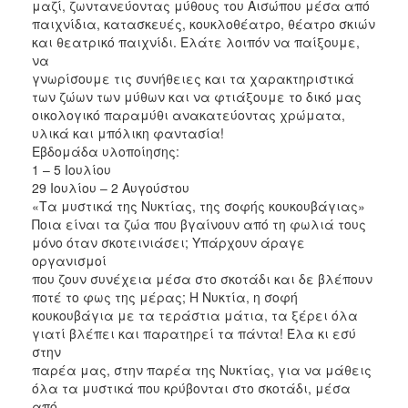
μαζί, ζωντανεύοντας μύθους του Αισώπου μέσα από
παιχνίδια, κατασκευές, κουκλοθέατρο, θέατρο σκιών
και θεατρικό παιχνίδι. Ελάτε λοιπόν να παίξουμε,
να
γνωρίσουμε τις συνήθειες και τα χαρακτηριστικά
των ζώων των μύθων και να φτιάξουμε το δικό μας
οικολογικό παραμύθι ανακατεύοντας χρώματα,
υλικά και μπόλικη φαντασία!
Εβδομάδα υλοποίησης:
1 – 5 Ιουλίου
29 Ιουλίου – 2 Αυγούστου
«Τα μυστικά της Νυκτίας, της σοφής κουκουβάγιας»
Ποια είναι τα ζώα που βγαίνουν από τη φωλιά τους
μόνο όταν σκοτεινιάσει; Υπάρχουν άραγε
οργανισμοί
που ζουν συνέχεια μέσα στο σκοτάδι και δε βλέπουν
ποτέ το φως της μέρας; Η Νυκτία, η σοφή
κουκουβάγια με τα τεράστια μάτια, τα ξέρει όλα
γιατί βλέπει και παρατηρεί τα πάντα! Έλα κι εσύ
στην
παρέα μας, στην παρέα της Νυκτίας, για να μάθεις
όλα τα μυστικά που κρύβονται στο σκοτάδι, μέσα
από