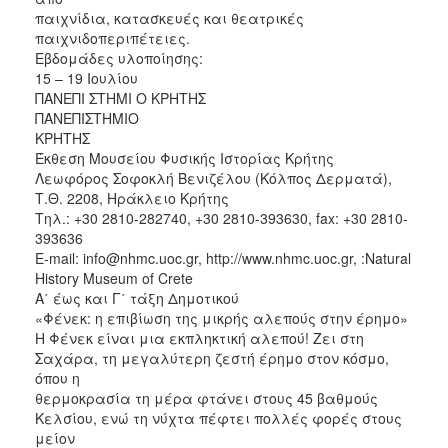
παιχνίδια, κατασκευές και θεατρικές
παιχνιδοπεριπέτειες.
Εβδομάδες υλοποίησης:
15 – 19 Ιουλίου
ΠΑΝΕΠΙ ΣΤΗΜΙ Ο ΚΡΗΤΗΣ
ΠΑΝΕΠΙΣΤΗΜΙΟ
ΚΡΗΤΗΣ
Έκθεση Μουσείου Φυσικής Ιστορίας Κρήτης
Λεωφόρος Σοφοκλή Βενιζέλου (Κόλπος Δερματά),
Τ.Θ. 2208, Ηράκλειο Κρήτης
Τηλ.: +30 2810-282740, +30 2810-393630, fax: +30 2810-
393636
Ε-mail: info@nhmc.uoc.gr, http://www.nhmc.uoc.gr, :Natural
History Museum of Crete
A΄ έως και Γ΄ τάξη Δημοτικού
«Φένεκ: η επιβίωση της μικρής αλεπούς στην έρημο»
Η Φένεκ είναι μια εκπληκτική αλεπού! Ζει στη
Σαχάρα, τη μεγαλύτερη ζεστή έρημο στον κόσμο,
όπου η
θερμοκρασία τη μέρα φτάνει στους 45 βαθμούς
Κελσίου, ενώ τη νύχτα πέφτει πολλές φορές στους
μείον