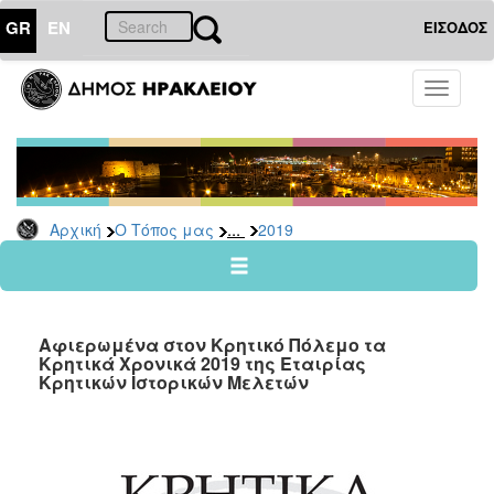
GR
EN
ΕΙΣΟΔΟΣ
Ο
Toggle
ΤΟΠΟΣ
navigati
ΜΑΣ
Ανακοινώσεις
Αρχείο
2026
...
Αρχική
Ο Τόπος μας
2019
2025
2024
2023
Αφιερωμένα στον Κρητικό Πόλεμο τα
2022
Κρητικά Χρονικά 2019 της Εταιρίας
Κρητικών Ιστορικών Μελετών
2021
2020
2019
2018