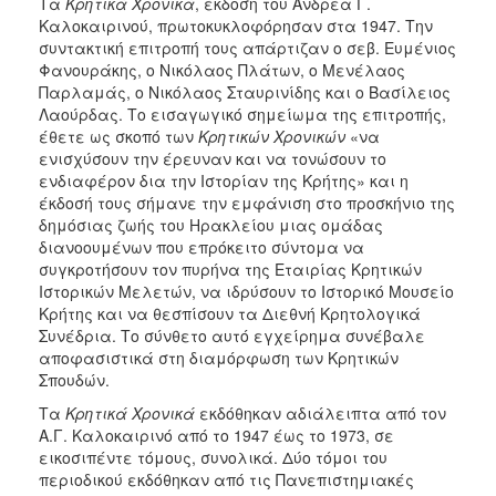
Τα
Κρητικά Χρονικά
, έκδοση του Ανδρέα Γ.
Καλοκαιρινού, πρωτοκυκλοφόρησαν στα 1947. Την
συντακτική επιτροπή τους απάρτιζαν ο σεβ. Ευμένιος
Φανουράκης, ο Νικόλαος Πλάτων, ο Μενέλαος
Παρλαμάς, ο Νικόλαος Σταυρινίδης και ο Βασίλειος
Λαούρδας. Το εισαγωγικό σημείωμα της επιτροπής,
έθετε ως σκοπό των
Κρητικών Χρονικών
«να
ενισχύσουν την έρευναν και να τονώσουν το
ενδιαφέρον δια την Ιστορίαν της Κρήτης» και η
έκδοσή τους σήμανε την εμφάνιση στο προσκήνιο της
δημόσιας ζωής του Ηρακλείου μιας ομάδας
διανοουμένων που επρόκειτο σύντομα να
συγκροτήσουν τον πυρήνα της Εταιρίας Κρητικών
Ιστορικών Μελετών, να ιδρύσουν το Ιστορικό Μουσείο
Κρήτης και να θεσπίσουν τα Διεθνή Κρητολογικά
Συνέδρια. Το σύνθετο αυτό εγχείρημα συνέβαλε
αποφασιστικά στη διαμόρφωση των Κρητικών
Σπουδών.
Τα
Κρητικά Χρονικά
εκδόθηκαν αδιάλειπτα από τον
Α.Γ. Καλοκαιρινό από το 1947 έως το 1973, σε
εικοσιπέντε τόμους, συνολικά. Δύο τόμοι του
περιοδικού εκδόθηκαν από τις Πανεπιστημιακές