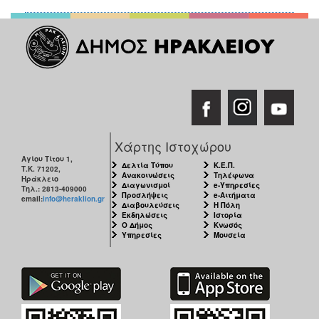
Χάρτης Ιστοχώρου
Αγίου Τίτου 1,
Δελτία Τύπου
Κ.Ε.Π.
Τ.Κ. 71202,
Ανακοινώσεις
Τηλέφωνα
Ηράκλειο
Διαγωνισμοί
e-Υπηρεσίες
Τηλ.: 2813-409000
Προσλήψεις
e-Αιτήματα
email:
info@heraklion.gr
Διαβουλεύσεις
Η Πόλη
Εκδηλώσεις
Ιστορία
Ο Δήμος
Κνωσός
Υπηρεσίες
Μουσεία