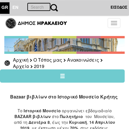
GR
EN
ΕΙΣΟΔΟΣ
Ο
Toggle
ΤΟΠΟΣ
navigati
ΜΑΣ
Ανακοινώσεις
Αρχείο
2026
Αρχική
Ο Τόπος μας
Ανακοινώσεις
Αρχείο
2019
2025
2024
2023
2022
Bazaar βιβλίων στο Ιστορικό Μουσείο Κρήτης
2021
Tο
Ιστορικό Μουσείο
οργανώνει εβδομαδιαίο
2020
BAZAAR βιβλίων
στο
Πωλητήριο
του Μουσείου,
2019
από τη
Δευτέρα 8
, έως την
Κυριακή
,
14 Απριλίου
2019
, με έκπτωση μέχρι
70%
στις εκδόσεις
2018