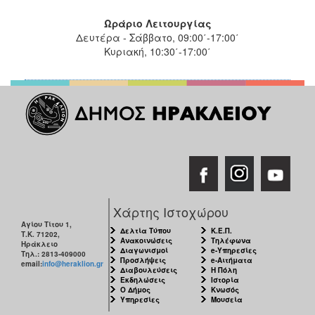
Ωράριο Λειτουργίας
Δευτέρα - Σάββατο, 09:00΄-17:00΄
Κυριακή, 10:30΄-17:00΄
Χάρτης Ιστοχώρου
Αγίου Τίτου 1,
Δελτία Τύπου
Κ.Ε.Π.
Τ.Κ. 71202,
Ανακοινώσεις
Τηλέφωνα
Ηράκλειο
Διαγωνισμοί
e-Υπηρεσίες
Τηλ.: 2813-409000
Προσλήψεις
e-Αιτήματα
email:
info@heraklion.gr
Διαβουλεύσεις
Η Πόλη
Εκδηλώσεις
Ιστορία
Ο Δήμος
Κνωσός
Υπηρεσίες
Μουσεία