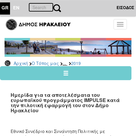
GR
EN
ΕΙΣΟΔΟΣ
Ο
Toggle
ΤΟΠΟΣ
navigati
ΜΑΣ
Ανακοινώσεις
Αρχείο
2026
...
Αρχική
Ο Τόπος μας
2019
2025
2024
2023
Ημερίδα για τα αποτελέσματα του
2022
ευρωπαϊκού προγράμματος IMPULSE κατά
την πιλοτική εφαρμογή του στον Δήμο
2021
Ηρακλείου
2020
2019
Εθνικό Συνέδριο και Συνάντηση Πολιτικής με
2018