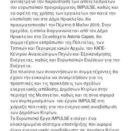
αντικείμενο την παρουσίαση των αποτελεσμάτων
του ευρωπαϊκού προγράμματος IMPULSE, καθώς και
2017
τα οφέλη της χρήσης των εργαλείων του κατά την
2016
υλοποίηση του στο Δήμο Ηρακλείου, θα
πραγματοποιηθεί την Πέμπτη 9 Μαΐου 2019. Στην
2015
ημερίδα, η οποία διοργανώνεται από τον Δήμο
2012
Ηρακλείου στο Ξενοδοχείο Astoria Capsis, θα
συμμετέχουν εκπρόσωποι της Πολιτείας, των
2011
Τοπικών και Περιφερειακών Αρχών, του ΚΑΠΕ-
Κέντρου Ανανεώσιμων Πηγών και Εξοικονόμησης
Ενέργειας, καθώς και Ευρωπαϊκών Ενώσεων για την
Ενέργεια.
Στο πλαίσιο των συναντήσεων οι συμμετέχοντες θα
Ο
ΔΗΜΟΣ
έχουν την ευκαιρία να συνομιλήσουν για τις
προοπτικές και τις προκλήσεις των σχεδίων
ενεργειακής απόδοσης Δημόσιων Κτιρίων στην
ΠΟΛΙΤΙΣΜΟΣ
περιοχή της Μεσογείου, καθώς και τη συνεισφορά
των συμπερασμάτων του έργου IMPULSE στη
ΑΝΘΕΚΤΙΚΗ
χάραξη πολιτικής για την ενεργειακή αναβάθμιση
ΠΟΛΗ
των Δημόσιων Κτιρίων.
Το Ευρωπαϊκό Έργο IMPULSE εισάγει ένα
ολοκληρωμένο σύστημα υποστήριξης που αφορά
έργα ενεργειακής αναβάθμισης σε Δημόσια Κτίρια.