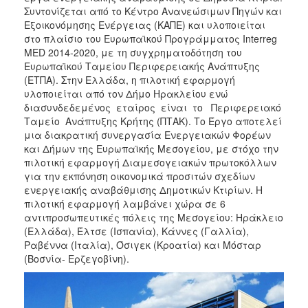
Συντονίζεται από το Κέντρο Ανανεώσιμων Πηγών και
Εξοικονόμησης Ενέργειας (ΚΑΠΕ) και υλοποιείται
στο πλαίσιο του Ευρωπαϊκού Προγράμματος Interreg
MED 2014-2020, με τη συγχρηματοδότηση του
Ευρωπαϊκού Ταμείου Περιφερειακής Ανάπτυξης
(ΕΤΠΑ). Στην Ελλάδα, η πιλοτική εφαρμογή
υλοποιείται από τον Δήμο Ηρακλείου ενώ
διασυνδεδεμένος εταίρος είναι το Περιφερειακό
Ταμείο Ανάπτυξης Κρήτης (ΠΤΑΚ). Το Έργο αποτελεί
μια διακρατική συνεργασία Ενεργειακών Φορέων
και Δήμων της Ευρωπαϊκής Μεσογείου, με στόχο την
πιλοτική εφαρμογή Διαμεσογειακών πρωτοκόλλων
για την εκπόνηση οικονομικά προσιτών σχεδίων
ενεργειακής αναβάθμισης Δημοτικών Κτιρίων. Η
πιλοτική εφαρμογή λαμβάνει χώρα σε 6
αντιπροσωπευτικές πόλεις της Μεσογείου: Ηράκλειο
(Ελλάδα), Έλτσε (Ισπανία), Κάννες (Γαλλία),
Ραβέννα (Ιταλία), Όσιγεκ (Κροατία) και Μόσταρ
(Βοσνία- Ερζεγοβίνη).