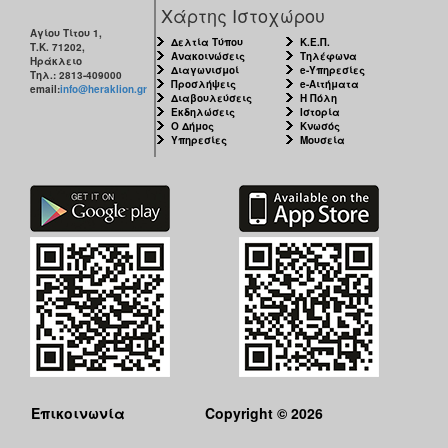
Χάρτης Ιστοχώρου
Αγίου Τίτου 1,
Δελτία Τύπου
Κ.Ε.Π.
Τ.Κ. 71202,
Ανακοινώσεις
Τηλέφωνα
Ηράκλειο
Διαγωνισμοί
e-Υπηρεσίες
Τηλ.: 2813-409000
Προσλήψεις
e-Αιτήματα
email:
info@heraklion.gr
Διαβουλεύσεις
Η Πόλη
Εκδηλώσεις
Ιστορία
Ο Δήμος
Κνωσός
Υπηρεσίες
Μουσεία
Επικοινωνία
Copyright © 2026