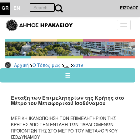
GR
EN
ΕΙΣΟΔΟΣ
Ο
Toggle
ΤΟΠΟΣ
navigati
ΜΑΣ
Ανακοινώσεις
Αρχείο
2026
...
Αρχική
Ο Τόπος μας
2019
2025
2024
2023
Ένταξη των Επιμελητηρίων της Κρήτης στο
2022
Μέτρο του Μεταφορικού Ισοδύναμου
2021
ΜΕΡΙΚΗ ΙΚΑΝΟΠΟΙΗΣΗ ΤΩΝ ΕΠΙΜΕΛΗΤΗΡΙΩΝ ΤΗΣ
2020
ΚΡΗΤΗΣ ΑΠΟ ΤΗΝ ΕΝΤΑΞΗ ΤΩΝ ΠΑΡΑΓΟΜΕΝΩΝ
2019
ΠΡΟΪΟΝΤΩΝ ΤΗΣ ΣΤΟ ΜΕΤΡΟ ΤΟΥ ΜΕΤΑΦΟΡΙΚΟΥ
ΙΣΟΔΥΝΑΜΟΥ
2018