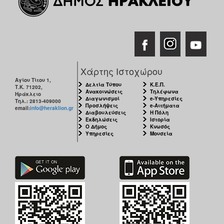
Χάρτης Ιστοχώρου
Αγίου Τίτου 1,
Δελτία Τύπου
Κ.Ε.Π.
Τ.Κ. 71202,
Ανακοινώσεις
Τηλέφωνα
Ηράκλειο
Διαγωνισμοί
e-Υπηρεσίες
Τηλ.: 2813-409000
Προσλήψεις
e-Αιτήματα
email:
info@heraklion.gr
Διαβουλεύσεις
Η Πόλη
Εκδηλώσεις
Ιστορία
Ο Δήμος
Κνωσός
Υπηρεσίες
Μουσεία