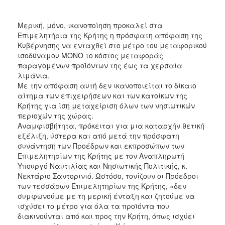
2017
Μερική, μόνο, ικανοποίηση προκαλεί στα
2016
Επιμελητήρια της Κρήτης η πρόσφατη απόφαση της
2015
Κυβέρνησης να ενταχθεί στο μέτρο του μεταφορικού
ισοδύναμου ΜΟΝΟ το κόστος μεταφοράς
2012
παραγομένων προϊόντων της έως τα χερσαία
2011
λιμάνια.
Με την απόφαση αυτή δεν ικανοποιείται το δίκαιο
αίτημα των επιχειρήσεων και των κατοίκων της
Κρήτης για ίση μεταχείριση όλων των νησιωτικών
περιοχών της χώρας.
Ο
Αναμφισβήτητα, πρόκειται για μια καταρχήν θετική
ΔΗΜΟΣ
εξέλιξη, ύστερα και από μετά την πρόσφατη
συνάντηση των Προέδρων και εκπροσώπων των
ΠΟΛΙΤΙΣΜΟΣ
Επιμελητηρίων της Κρήτης με τον Αναπληρωτή
Υπουργό Ναυτιλίας και Νησιωτικής Πολιτικής, κ.
ΑΝΘΕΚΤΙΚΗ
Νεκτάριο Σαντορινιό. Ωστόσο, τονίζουν οι Πρόεδροι
ΠΟΛΗ
των τεσσάρων Επιμελητηρίων της Κρήτης, «δεν
συμφωνούμε με τη μερική ένταξη και ζητούμε να
ισχύσει το μέτρο για όλα τα προϊόντα που
διακινούνται από και προς την Κρήτη, όπως ισχύει