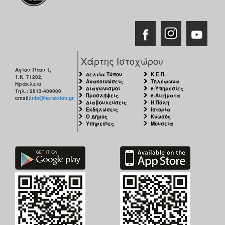
Χάρτης Ιστοχώρου
Αγίου Τίτου 1,
Δελτία Τύπου
Κ.Ε.Π.
Τ.Κ. 71202,
Ανακοινώσεις
Τηλέφωνα
Ηράκλειο
Διαγωνισμοί
e-Υπηρεσίες
Τηλ.: 2813-409000
Προσλήψεις
e-Αιτήματα
email:
info@heraklion.gr
Διαβουλεύσεις
Η Πόλη
Εκδηλώσεις
Ιστορία
Ο Δήμος
Κνωσός
Υπηρεσίες
Μουσεία