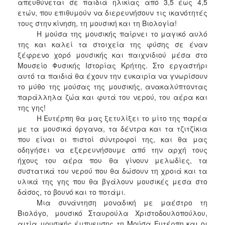
απευθύνεται σε παιδιά ηλικίας από 3,5 έως 4,5
ετών, που επιθυμούν να διερευνήσουν τις ικανότητές
2017
τους στην κίνηση, τη μουσική και τη Βιολογία!
2016
Η μούσα της μουσικής παίρνει το μαγικό αυλό
2015
της και καλεί τα στοιχεία της φύσης σε έναν
ξέφρενο χορό μουσικής και παιχνιδιού μέσα στο
2012
Μουσείο Φυσικής Ιστορίας Κρήτης. Στο εργαστήρι
2011
αυτό τα παιδιά θα έχουν την ευκαιρία να γνωρίσουν
το μύθο της μούσας της μουσικής, ανακαλύπτοντας
παράλληλα ζώα και φυτά του νερού, του αέρα και
της γης!
Η Ευτέρπη θα μας ξετυλίξει το μίτο της παρέα
Ο
με τα μουσικά όργανα, τα δέντρα και τα τζιτζίκια
ΔΗΜΟΣ
που είναι οι πιστοί σύντροφοί της, και θα μας
οδηγήσει να εξερευνήσουμε από την αρχή τους
ΠΟΛΙΤΙΣΜΟΣ
ήχους του αέρα που θα γίνουν μελωδίες, τα
συστατικά του νερού που θα δώσουν τη χροιά και τα
ΑΝΘΕΚΤΙΚΗ
υλικά της γης που θα βγάλουν μουσικές μεσα στο
ΠΟΛΗ
δάσος, το βουνό και το ποτάμι.
Μια συνάντηση μοναδική με μαέστρο τη
Βιολόγο, μουσικό Σταυρούλα Χριστοδουλοπούλου,
αιτία μουσικής έμπνευσης τη Μούσα Ευτέρπη και οι