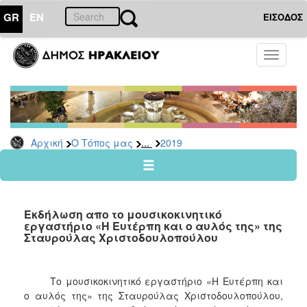
GR
EN
ΕΙΣΟΔΟΣ
Ο
Toggle
ΤΟΠΟΣ
navigati
ΜΑΣ
Ανακοινώσεις
Αρχείο
2026
...
Αρχική
Ο Τόπος μας
2019
2025
2024
2023
Εκδήλωση απο το μουσικοκινητικό
2022
εργαστήριο «Η Ευτέρπη και ο αυλός της» της
Σταυρούλας Χριστοδουλοπούλου
2021
2020
Το μουσικοκινητικό εργαστήριο «Η Ευτέρπη και
2019
ο αυλός της» της Σταυρούλας Χριστοδουλοπούλου,
2018