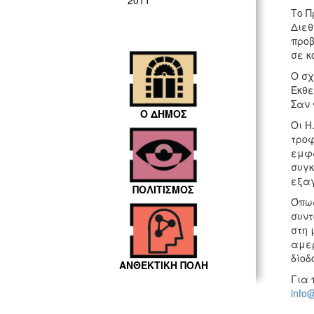
2011
Το Π
Διεθ
προβ
σε κ
Ο σχ
Έκθε
Σαν 
Ο ΔΗΜΟΣ
Οι Η
τροφ
εμφα
συγκ
εξαγ
ΠΟΛΙΤΙΣΜΟΣ
Όπως
συντ
στη 
αμερ
δίοδ
ΑΝΘΕΚΤΙΚΗ ΠΟΛΗ
Για 
info