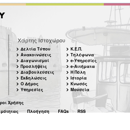
Χάρτης Ιστοχώρου
Δελτία Τύπου
Κ.Ε.Π.
Ανακοινώσεις
Τηλέφωνα
Διαγωνισμοί
e-Υπηρεσίες
Προσλήψεις
e-Αιτήματα
Διαβουλεύσεις
Η Πόλη
Εκδηλώσεις
Ιστορία
Ο Δήμος
Κνωσός
Υπηρεσίες
Μουσεία
ροι Χρήσης
ιμότητας
Πλοήγηση
FAQs
RSS