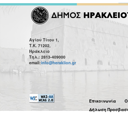
Αγίου Τίτου 1,
Τ.Κ. 71202,
Ηράκλειο
Τηλ.: 2813-409000
email:
info@heraklion.gr
Επικοινωνία
Ό
Δήλωση Προσβασ