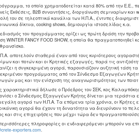
ρόγραμμα, το οποίο χρηματοδοτείται κατά 80% από την Ε.Ε., 
νείς Εκθέσεις, Β2Β συναντήσεις, διοργάνωση σεμιναρίων και wo
ολή του σε τηλεοπτικά κανάλια των Η.Π.Α., έντυπες διαφημι
οινωνικά δίκτυα, cooking shows, δημιουργία ιστοσελίδας κ.α.
εδιασμός του προγράμματος ορίζει ως πρώτη δράση την προβο
ση WINTER FANCY FOOD SHOW, η οποία θα πραγματοποιηθεί κατ
Φρανσίσκο.
.Π.Α. αποτελούν σταθερά έναν από τους κυριότερους αγοραστέ
ίμων και ποτών και οι Κρητικές εξαγωγές, παρά τις αντιξοότη
νίζει η συγκεκριμένη αγορά, παρουσιάζουν αυξητική τάση τα 
εκριμένου προγράμματος από τον Σύνδεσμο Εξαγωγέων Κρήτη
ωγών μας και την ενίσχυση της αναγνωρισιμότητας των ποιοτ
 χαρακτηριστικά δήλωσε ο Πρόεδρος του ΣΕΚ, κος Καλαμπόκη
ονίσει ο Σύνδεσμος Εξαγωγέων Κρήτης δίνεται μια τεράστια 
μεγάλη αγορά των Η.Π.Α. Τα επόμενα τρία χρόνια, οι Κρήτες 
ικάνικη αγορά θα έχουν τη δυνατότητα να διευρύνουν το πελα
ος και στις επιχειρήσεις που μέχρι τώρα δεν πραγματοποιού
περισσότερες πληροφορίες οι ενδιαφερόμενοι μπορούν να επικ
@crete-exporters.com
.