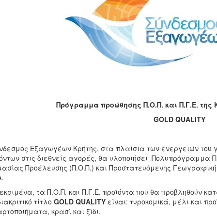
Πρόγραμμα προώθησης Π.Ο.Π. και Π.Γ.Ε. της
GOLD QUALITY
νδεσμος Εξαγωγέων Κρήτης, στα πλαίσια των ενεργειών του γ
όντων στις διεθνείς αγορές, θα υλοποιήσει Πολυπρόγραμμα 
ασίας Προέλευσης (Π.Ο.Π.) και Προστατευόμενης Γεωγραφικής 
.
εκριμένα, τα Π.Ο.Π. και Π.Γ.Ε. προϊόντα που θα προβληθούν κ
διακριτικό τίτλο
GOLD
QUALITY
είναι: τυροκομικά, μέλι και πρ
αρτοποιήματα, κρασί και ξίδι.