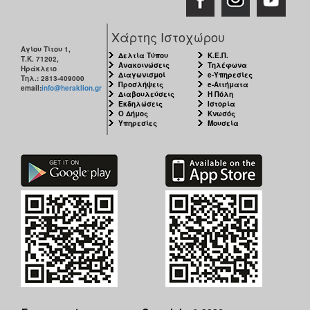
Χάρτης Ιστοχώρου
Αγίου Τίτου 1,
Δελτία Τύπου
Κ.Ε.Π.
Τ.Κ. 71202,
Ανακοινώσεις
Τηλέφωνα
Ηράκλειο
Διαγωνισμοί
e-Υπηρεσίες
Τηλ.: 2813-409000
Προσλήψεις
e-Αιτήματα
email:
info@heraklion.gr
Διαβουλεύσεις
Η Πόλη
Εκδηλώσεις
Ιστορία
Ο Δήμος
Κνωσός
Υπηρεσίες
Μουσεία