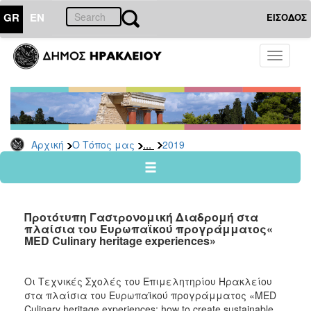
GR
EN
ΕΙΣΟΔΟΣ
Ο
Toggle
ΤΟΠΟΣ
navigati
ΜΑΣ
Ανακοινώσεις
Αρχείο
2026
...
Αρχική
Ο Τόπος μας
2019
2025
2024
2023
Προτότυπη Γαστρονομική Διαδρομή στα
2022
πλαίσια του Ευρωπαϊκού προγράμματος«
MED Culinary heritage experiences»
2021
2020
Οι Τεχνικές Σχολές του Επιμελητηρίου Ηρακλείου
2019
στα πλαίσια του Ευρωπαϊκού προγράμματος «MED
2018
Culinary heritage experiences: how to create sustainable