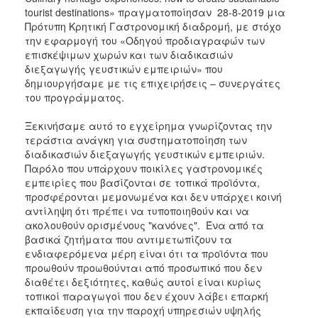
tourist destinations» πραγματοποίησαν 28-8-2019 μια
2017
Πρότυπη Κρητική Γαστρονομική διαδρομή, με στόχο
2016
την εφαρμογή του «Οδηγού προδιαγραφών των
επισκέψιμων χωρών και των διαδικασιών
2015
διεξαγωγής γευστικών εμπειριών» που
2012
δημιουργήσαμε με τις επιχειρήσεις – συνεργάτες
του προγράμματος.
2011
Ξεκινήσαμε αυτό το εγχείρημα γνωρίζοντας την
τεράστια ανάγκη για συστηματοποίηση των
διαδικασιών διεξαγωγής γευστικών εμπειριών.
Παρόλο που υπάρχουν ποικίλες γαστρονομικές
Ο
εμπειρίες που βασίζονται σε τοπικά προϊόντα,
ΔΗΜΟΣ
προσφέρονται μεμονωμένα και δεν υπάρχει κοινή
αντίληψη ότι πρέπει να τυποποιηθούν και να
ΠΟΛΙΤΙΣΜΟΣ
ακολουθούν ορισμένους "κανόνες". Ένα από τα
βασικά ζητήματα που αντιμετωπίζουν τα
ΑΝΘΕΚΤΙΚΗ
ενδιαφερόμενα μέρη είναι ότι τα προϊόντα που
ΠΟΛΗ
προωθούν προωθούνται από προσωπικό που δεν
διαθέτει δεξιότητες, καθώς αυτοί είναι κυρίως
τοπικοί παραγωγοί που δεν έχουν λάβει επαρκή
εκπαίδευση για την παροχή υπηρεσιών υψηλής