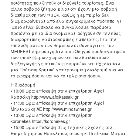
ποιότητας που ζητούν οι διεθνείς τουρίστες. Ένα
άλλο σοβαρό ζήτημα είναι ότι έχουν μια σοβαρή
διακύμανση των τιμών, καθώς η εμπειρία δεν
διαμορφώνεται από ένα συγκεκριμένο πρότυπο, γι
'αυτό είναι δύσκολο να συγκρίνουμε παρόμοια
προϊόντα με το ίδιο όνομα και οδηγούν σε τελείως
διαφορετικές γαστρονομικές εμπειρίες. Για την
επίλυση αυτών των θεμάτων οι συνεργάτες του
MEDFEST δημιούργησαν τον «Οδηγού προδιαγραφών
των επισκέψιμων χωρών και των διαδικασιών
διεξαγωγής γευστικών εμπειριών» και σχεδίασαν
μια Πρότυπη Κρητική γαστρονομική διαδρομή για να
το εφαρμόσουν και να το τελειοποιήσουν.
Η διαδρομή :
• 10:00 ώρα επίσκεψη στην επιχείρηση Αφοί
Κασσάκη http://www.afoikassaki.gr
• 11:30 ώρα επίσκεψη στην επιχείρηση Αφοί
Μηλιαράκη ΑΕ http://www.minoswines.gr
• 13:00 ώρα επίσκεψη στην επιχείρηση
koronekes https://koronekes.gr
• 15:00 ωρα επίσκεψη στις Τεχνικές Σχολές του
Επιμελητηρίου Ηρακλείου, όπου η κ. Πιτσικάκη Μαρία