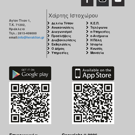
Χάρτης Ιστοχώρου
Αγίου Τίτου 1,
Δελτία Τύπου
Κ.Ε.Π.
Τ.Κ. 71202,
Ανακοινώσεις
Τηλέφωνα
Ηράκλειο
Διαγωνισμοί
e-Υπηρεσίες
Τηλ.: 2813-409000
Προσλήψεις
e-Αιτήματα
email:
info@heraklion.gr
Διαβουλεύσεις
Η Πόλη
Εκδηλώσεις
Ιστορία
Ο Δήμος
Κνωσός
Υπηρεσίες
Μουσεία
Επικοινωνία
Copyright © 2026