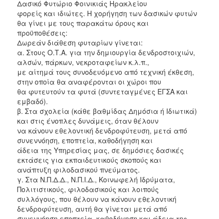
Δασικό Φυτώριο Φοινικιάς Ηρακλείου
2017
φορείς και ιδιώτες. Η χορήγηση των δασικών φυτών
θα γίνει με τους παρακάτω όρους και
2016
προϋποθέσεις:
2015
Δωρεάν διάθεση φυταρίων γίνεται:
α. Στους Ο.Τ.Α. για την δημιουργία δενδροστοιχιών,
2012
αλσών, πάρκων, νεκροταφείων κ.λ.π.,
2011
με αίτημά τους συνοδευόμενο από τεχνική έκθεση,
στην οποία θα αναφέρονται οι χώροι που
θα φυτευτούν τα φυτά (συντεταγμένες ΕΓΣΑ και
εμβαδό).
β. Στα σχολεία (κάθε βαθμίδας Δημόσια ή Ιδιωτικά)
Ο
και στις ένοπλες δυνάμεις, όταν θέλουν
ΔΗΜΟΣ
να κάνουν εθελοντική δενδροφύτευση, μετά από
συνεννόηση, εποπτεία, καθοδήγηση και
ΠΟΛΙΤΙΣΜΟΣ
άδεια της Υπηρεσίας μας, σε δημόσιες δασικές
εκτάσεις για εκπαιδευτικούς σκοπούς και
ανάπτυξη φιλοδασικού πνεύματος.
ΑΝΘΕΚΤΙΚΗ
ΠΟΛΗ
γ. Στα Ν.Π.Δ.Δ., Ν.Π.Ι.Δ., Κοινωφελή Ιδρύματα,
Πολιτιστικούς, φιλοδασικούς και λοιπούς
συλλόγους, που θέλουν να κάνουν εθελοντική
δενδροφύτευση, αυτή θα γίνεται μετά από
συνεννόηση εποπτεία, καθοδήγηση και άδεια της