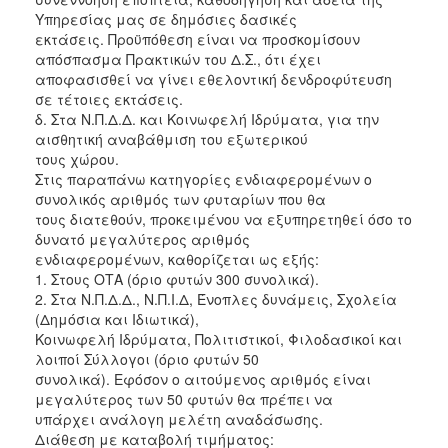
Υπηρεσίας μας σε δημόσιες δασικές
εκτάσεις. Προϋπόθεση είναι να προσκομίσουν
απόσπασμα Πρακτικών του Δ.Σ., ότι έχει
αποφασισθεί να γίνει εθελοντική δενδροφύτευση
σε τέτοιες εκτάσεις.
δ. Στα Ν.Π.Δ.Δ. και Κοινωφελή Ιδρύματα, για την
αισθητική αναβάθμιση του εξωτερικού
τους χώρου.
Στις παραπάνω κατηγορίες ενδιαφερομένων ο
συνολικός αριθμός των φυταρίων που θα
τους διατεθούν, προκειμένου να εξυπηρετηθεί όσο το
δυνατό μεγαλύτερος αριθμός
ενδιαφερομένων, καθορίζεται ως εξής:
1. Στους ΟΤΑ (όριο φυτών 300 συνολικά).
2. Στα Ν.Π.Δ.Δ., Ν.Π.Ι.Δ, Ένοπλες δυνάμεις, Σχολεία
(Δημόσια και Ιδιωτικά),
Κοινωφελή Ιδρύματα, Πολιτιστικοί, Φιλοδασικοί και
λοιποί Σύλλογοι (όριο φυτών 50
συνολικά). Εφόσον ο αιτούμενος αριθμός είναι
μεγαλύτερος των 50 φυτών θα πρέπει να
υπάρχει ανάλογη μελέτη αναδάσωσης.
Διάθεση με καταβολή τιμήματος: