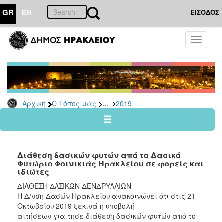
GR
EN
ΕΙΣΟΔΟΣ
Ο
Toggle
ΤΟΠΟΣ
navigati
ΜΑΣ
Ανακοινώσεις
Αρχείο
2026
...
Αρχική
Ο Τόπος μας
2019
2025
2024
2023
Διάθεση δασικών φυτών από το Δασικό
2022
Φυτώριο Φοινικιάς Ηρακλείου σε φορείς και
ιδιώτες
2021
ΔΙΑΘΕΣΗ ΔΑΣΙΚΩΝ ΔΕΝΔΡΥΛΛΙΩΝ
2020
Η Δ/νση Δασών Ηρακλείου ανακοινώνει ότι στις 21
2019
Οκτωβρίου 2019 ξεκινά η υποβολή
αιτήσεων για τησε διάθεση δασικών φυτών από το
2018