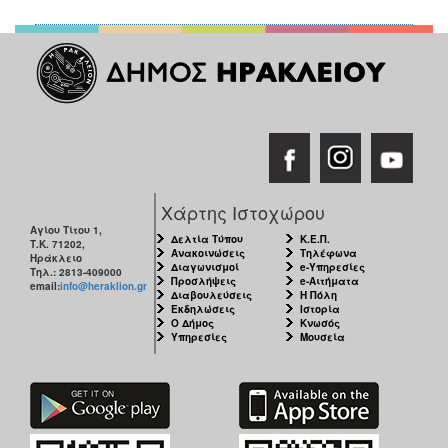
Χάρτης Ιστοχώρου
Αγίου Τίτου 1,
Δελτία Τύπου
Κ.Ε.Π.
Τ.Κ. 71202,
Ανακοινώσεις
Τηλέφωνα
Ηράκλειο
Διαγωνισμοί
e-Υπηρεσίες
Τηλ.: 2813-409000
Προσλήψεις
e-Αιτήματα
email:
info@heraklion.gr
Διαβουλεύσεις
Η Πόλη
Εκδηλώσεις
Ιστορία
Ο Δήμος
Κνωσός
Υπηρεσίες
Μουσεία