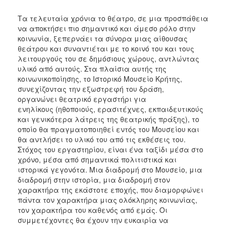
2017
Τα τελευταία χρόνια το θέατρο, σε μια προσπάθεια
να αποκτήσει πιο σημαντικό και άμεσο ρόλο στην
2016
κοινωνία, ξεπερνάει τα σύνορα μιας αίθουσας
2015
θεάτρου και συναντιέται με το κοινό του και τους
λειτουργούς του σε δημόσιους χώρους, αντλώντας
2012
υλικό από αυτούς. Στα πλαίσια αυτής της
2011
κοινωνικοποίησης, το Ιστορικό Μουσείο Κρήτης,
συνεχίζοντας την εξωστρεφή του δράση,
οργανώνει θεατρικό εργαστήρι για
ενηλίκους (ηθοποιούς, ερασιτέχνες, εκπαιδευτικούς
και γενικότερα λάτρεις της θεατρικής πράξης), το
Ο
οποίο θα πραγματοποιηθεί εντός του Μουσείου και
ΔΗΜΟΣ
θα αντλήσει το υλικό του από τις εκθέσεις του.
Στόχος του εργαστηρίου, είναι ένα ταξίδι μέσα στο
ΠΟΛΙΤΙΣΜΟΣ
χρόνο, μέσα από σημαντικά πολιτιστικά και
ιστορικά γεγονότα. Μια διαδρομή στο Μουσείο, μια
ΑΝΘΕΚΤΙΚΗ
διαδρομή στην ιστορία, μια διαδρομή στον
ΠΟΛΗ
χαρακτήρα της εκάστοτε εποχής, που διαμορφώνει
πάντα τον χαρακτήρα μιας ολόκληρης κοινωνίας,
τον χαρακτήρα του καθενός από εμάς. Οι
συμμετέχοντες θα έχουν την ευκαιρία να