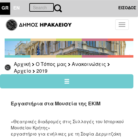
GR
EN
ΕΙΣΟΔΟΣ
Ο
Toggle
ΤΟΠΟΣ
navigati
ΜΑΣ
Ανακοινώσεις
Αρχείο
2026
Αρχική
Ο Τόπος μας
Ανακοινώσεις
Αρχείο
2019
2025
2024
2023
2022
Εργαστήρια στα Μουσεία της ΕΚΙΜ
2021
2020
«Θεατρικές διαδρομές στις Συλλογές του Ιστορικού
Μουσείου Κρήτης»
2019
εργαστήριο για ενήλικες με τη Σοφία Δερμιτζάκη
2018