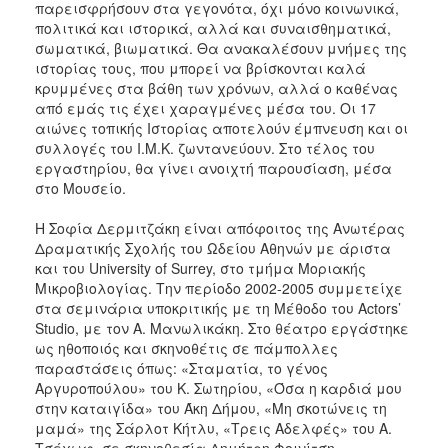
παρεισφρήσουν στα γεγονότα, όχι μόνο κοινωνικά,
πολιτικά και ιστορικά, αλλά και συναισθηματικά,
σωματικά, βιωματικά. Θα ανακαλέσουν μνήμες της
ιστορίας τους, που μπορεί να βρίσκονται καλά
κρυμμένες στα βάθη των χρόνων, αλλά ο καθένας
από εμάς τις έχει χαραγμένες μέσα του. Οι 17
αιώνες τοπικής Ιστορίας αποτελούν έμπνευση και οι
συλλογές του Ι.Μ.Κ. ζωντανεύουν. Στο τέλος του
εργαστηρίου, θα γίνει ανοιχτή παρουσίαση, μέσα
στο Μουσείο.
Η Σοφία Δερμιτζάκη είναι απόφοιτος της Ανωτέρας
Δραματικής Σχολής του Ωδείου Αθηνών με άριστα
και του University of Surrey, στο τμήμα Μοριακής
Μικροβιολογίας. Tην περίοδο 2002-2005 συμμετείχε
στα σεμινάρια υποκριτικής με τη Μέθοδο του Actors’
Studio, με τον Α. Μανωλικάκη. Στο θέατρο εργάστηκε
ως ηθοποιός και σκηνοθέτις σε πάμπολλες
παραστάσεις όπως: «Σταματία, το γένος
Αργυροπούλου» του Κ. Σωτηρίου, «Όσα η καρδιά μου
στην καταιγίδα» του Άκη Δήμου, «Μη σκοτώνεις τη
μαμά» της Σάρλοτ Κήτλυ, «Τρεις Αδελφές» του Α.
Τσέχωφ, σε σκηνοθεσία Δημήτρη Φοινίτση,