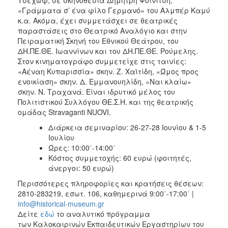
«Γράμματα σ’ ένα φίλο Γερμανό» του Αλμπέρ Καμύ
κ.α. Ακόμα, έχει συμμετάσχει σε θεατρικές
παραστάσεις στο Θεατρικό Αναλόγιο και στην
Πειραματική Σκηνή του Εθνικού Θεάτρου, του
ΔΗ.ΠΕ.ΘΕ. Ιωαννίνων και του ΔΗ.ΠΕ.ΘΕ. Ρούμελης.
Στον κινηματογράφο συμμετείχε στις ταινίες:
«Αέναη Κυπαρισσία» σκην. Ζ. Χαϊτίδη, «Ώμος προς
ενοικίαση» σκην. Δ. Εμμανουηλίδη, «Ναι κλαίω»
σκην. Ν. Τραχανά. Είναι ιδρυτικό μέλος του
Πολιτιστικού Συλλόγου ΘΕ.Σ.Η. και της θεατρικής
ομάδας Stravaganti NUOVI.
Διάρκεια σεμιναρίου: 26-27-28 Ιουνίου & 1-5
Ιουλίου
Ώρες: 10:00΄-14:00΄
Κόστος συμμετοχής: 60 ευρώ (φοιτητές,
άνεργοι: 50 ευρώ)
Περισσότερες πληροφορίες και κρατήσεις θέσεων:
2810-283219, εσωτ. 106, καθημερινά 9:00΄-17:00΄ |
info@historical-museum.gr
Δείτε
εδώ
το αναλυτικό πρόγραμμα
των Καλοκαιρινών Εκπαιδευτικών Εργαστηρίων του