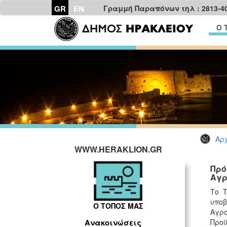
GR
EN
Γραμμή Παραπόνων τηλ : 2813-4
Ο 
Αρχ
WWW.HERAKLION.GR
Πρό
Αγρ
Το Τ
υποβ
Ο ΤΟΠΟΣ ΜΑΣ
Αγρο
Προϋ
Ανακοινώσεις