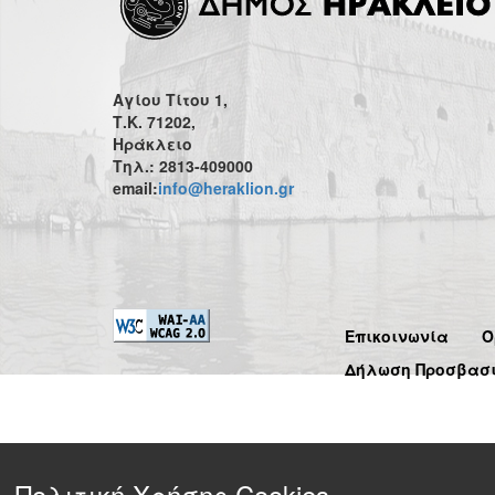
Αγίου Τίτου 1,
Τ.Κ. 71202,
Ηράκλειο
Τηλ.: 2813-409000
email:
info@heraklion.gr
Επικοινωνία
Ό
Δήλωση Προσβασ
Πολιτική Χρήσης Cookies