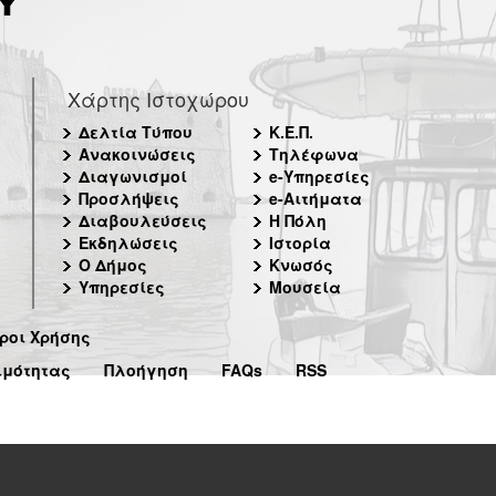
Χάρτης Ιστοχώρου
Δελτία Τύπου
Κ.Ε.Π.
Ανακοινώσεις
Τηλέφωνα
Διαγωνισμοί
e-Υπηρεσίες
Προσλήψεις
e-Αιτήματα
Διαβουλεύσεις
Η Πόλη
Εκδηλώσεις
Ιστορία
Ο Δήμος
Κνωσός
Υπηρεσίες
Μουσεία
ροι Χρήσης
ιμότητας
Πλοήγηση
FAQs
RSS