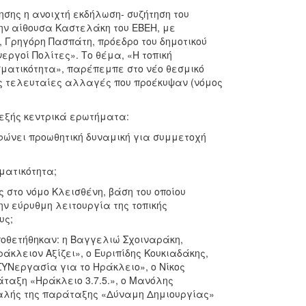
σης η ανοιχτή εκδήλωση- συζήτηση του
την αίθουσα Καστελάκη του ΕΒΕΗ, με
 Γρηγόρη Πασπάτη, πρόεδρο του δημοτικού
ργοί Πολίτες». Το θέμα, «Η τοπική
σματικότητα», παρέπεμπε στο νέο θεσμικό
τις τελευταίες αλλαγές που προέκυψαν (νόμος
εξής κεντρικά ερωτήματα:
νει προωθητική δυναμική για συμμετοχή
ματικότητα;
στο νόμο Κλεισθένη, βάση του οποίου
ν εύρυθμη λειτουργία της τοπικής
υς;
οθετήθηκαν: η Βαγγελιώ Σχοιναράκη,
κλειον Αξίζει», ο Ευριπίδης Κουκιαδάκης,
ΥΝεργασία για το Ηράκλειο», ο Νίκος
άταξη «Ηράκλειο 3.7.5.», ο Μανόλης
φαλής της παράταξης «Δύναμη Δημιουργίας»