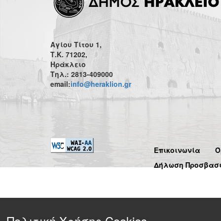
Αγίου Τίτου 1,
Τ.Κ. 71202,
Ηράκλειο
Τηλ.: 2813-409000
email:
info@heraklion.gr
Επικοινωνία
Ό
Δήλωση Προσβασ
Πολιτική Χρήσης Cookies