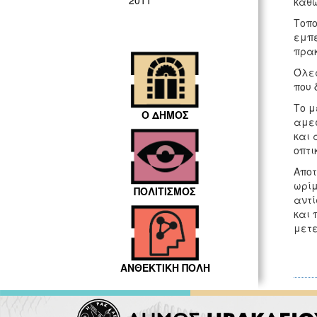
2011
καθώ
Τοπο
εμπε
πρακ
Όλες
που 
Το μ
Ο ΔΗΜΟΣ
αμεσ
και 
οπτι
Αποτ
ωρίμ
ΠΟΛΙΤΙΣΜΟΣ
αντί
και 
μετε
ΑΝΘΕΚΤΙΚΗ ΠΟΛΗ