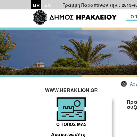
GR
EN
Γραμμή Παραπόνων τηλ : 2813-4
Ο 
Αρχ
WWW.HERAKLION.GR
Πρα
συζ
Ο ΤΟΠΟΣ ΜΑΣ
Ανακοινώσεις