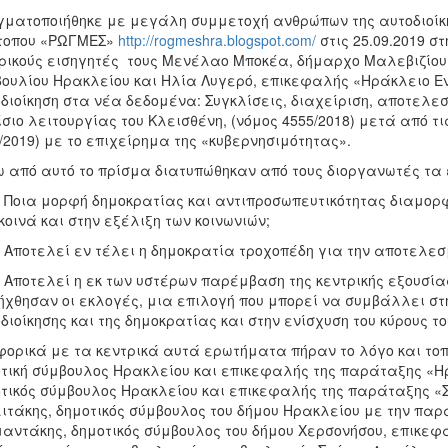
ματοποιήθηκε με μεγάλη συμμετοχή ανθρώπων της αυτοδιοίκη
ότοπου «ΡΩΓΜΕΣ»
http://rogmeshra.blogspot.com/
στις 25.09.2019 σ
ρικούς εισηγητές τους Μενέλαο Μποκέα, δήμαρχο Μαλεβιζίου,
ουλίου Ηρακλείου και Ηλία Λυγερό, επικεφαλής «Ηράκλειο Ενε
διοίκηση στα νέα δεδομένα: Συγκλίσεις, διαχείριση, αποτελε
σιο λειτουργίας του Κλεισθένη, (νόμος 4555/2018) μετά από 
/2019) με το επιχείρημα της «κυβερνησιμότητας».
 από αυτό το πρίσμα διατυπώθηκαν από τους διοργανωτές τα 
ια μορφή δημοκρατίας και αντιπροσωπευτικότητας διαμορφώ
κοινά και στην εξέλιξη των κοινωνιών;
οτελεί εν τέλει η δημοκρατία τροχοπέδη για την αποτελεσ
οτελεί η εκ των υστέρων παρέμβαση της κεντρικής εξουσίας 
ήχθησαν οι εκλογές, μια επιλογή που μπορεί να συμβάλλει στη
διοίκησης και της δημοκρατίας και στην ενίσχυση του κύρους το
ορικά με τα κεντρικά αυτά ερωτήματα πήραν το λόγο και τοπ
τική σύμβουλος Ηρακλείου και επικεφαλής της παράταξης «Ηρά
τικός σύμβουλος Ηρακλείου και επικεφαλής της παράταξης «Σ
ιτάκης, δημοτικός σύμβουλος του δήμου Ηρακλείου με την παρ
αντάκης, δημοτικός σύμβουλος του δήμου Χερσονήσου, επικε