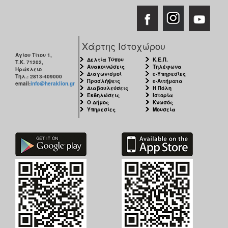
Χάρτης Ιστοχώρου
Αγίου Τίτου 1,
Δελτία Τύπου
Κ.Ε.Π.
Τ.Κ. 71202,
Ανακοινώσεις
Τηλέφωνα
Ηράκλειο
Διαγωνισμοί
e-Υπηρεσίες
Τηλ.: 2813-409000
Προσλήψεις
e-Αιτήματα
email:
info@heraklion.gr
Διαβουλεύσεις
Η Πόλη
Εκδηλώσεις
Ιστορία
Ο Δήμος
Κνωσός
Υπηρεσίες
Μουσεία