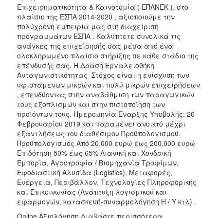
Επιχειρηματικότητα & Καινοτομία ( ΕΠΑΝΕΚ ), στο
2017
πλαίσιο της ΕΣΠΑ 2014-2020 , αξιοποιούμε την
πολύχρονη εμπειρία μας στη διαχείριση
2016
προγραμμάτων ΕΣΠΑ . Καλύπτετε συνολικά τις
2015
ανάγκες της επιχείρησής σας μέσα από ένα
ολοκληρωμένο πλαίσιο στήριξης σε κάθε στάδιο της
2012
επένδυσής σας. Η Δράση Εργαλειοθήκη
2011
Ανταγωνιστικότητας ​ Στόχος είναι η ενίσχυση των
υφιστάμενων μικρών και πολύ μικρών επιχειρήσεων
, επενδύοντας στην αναβάθμιση των παραγωγικών
τους εξοπλισμών και στην πιστοποίηση των
προϊόντων τους. Ημερομηνία Έναρξης Υποβολής: 20
Ο
Φεβρουαρίου 2019 και παραμένει ανοικτό μέχρι
ΔΗΜΟΣ
εξαντλήσεως του διαθέσιμου Προϋπολογισμού.
Προϋπολογισμός Από 20.000 ευρώ έως 200.000 ευρώ
ΠΟΛΙΤΙΣΜΟΣ
Επιδότηση 50% έως 65% Λιανική και Χονδρική
Εμπορία, Αγροτροφία / Βιομηχανία Τροφίμων,
ΑΝΘΕΚΤΙΚΗ
Εφοδιαστική Αλυσίδα (Logistics), Μεταφορές,
ΠΟΛΗ
Ενέργεια, Περιβάλλον, Τεχνολογίες Πληροφορικής
και Επικοινωνίας (Ανάπτυξη λογισμικού και
εφαρμογών, κατασκευή-συναρμολόγηση Η / Υ κτλ) .
Online Αξιολόγηση Διαβάστε περισσότερα