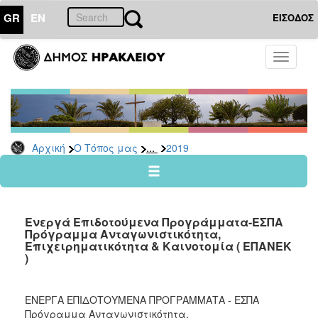
GR
EN
ΕΙΣΟΔΟΣ
Ο
Toggle
ΤΟΠΟΣ
navigati
ΜΑΣ
Ανακοινώσεις
Αρχείο
2026
...
Αρχική
Ο Τόπος μας
2019
2025
2024
2023
Ενεργά Επιδοτούμενα Προγράμματα-ΕΣΠΑ
2022
Πρόγραμμα Ανταγωνιστικότητα,
Επιχειρηματικότητα & Καινοτομία ( ΕΠΑΝΕΚ
2021
)
2020
2019
ΕΝΕΡΓΑ ΕΠΙΔΟΤΟΥΜΕΝΑ ΠΡΟΓΡΑΜΜΑΤΑ - ΕΣΠΑ
Πρόγραμμα Ανταγωνιστικότητα,
2018