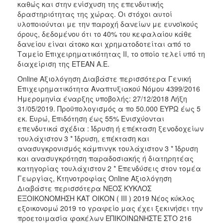
καθώς και στην ενίσχυση της επενδυτικής
δραστηριότητας της χώρας. Οι στόχοι αυτοί
υλοποιούνται με την παροχή δανείων με ευνοϊκούς
όρους, δεδομένου ότι το 40% του κεφαλαίου κάθε
δανείου είναι άτοκο και χρηματοδοτείται από το
Ταμείο Επιχειρηματικότητας ΙΙ, το οποίο τελεί υπό τη
διαχείριση της ΕΤΕΑΝ Α.Ε.
Online Αξιολόγηση Διαβάστε περισσότερα Γενική
Επιχειρηματικότητα Αναπτυξιακού Νόμου 4399/2016 ​
Ημερομηνία έναρξης υποβολής: 27/12/2018 Λήξη
31/05/2019. Προϋπολογισμός α πο 50.000 ΕΥΡΩ έως 5
εκ. Ευρώ, Επιδότηση έως 55% Ενισχύονται
επενδυτικά σχέδια : Ίδρυση ή επέκταση ξενοδοχείων
τουλάχιστον 3 * Ίδρυση, επέκταση και
ανασυγκρονισμός κάμπινγκ τουλάχιστον 3 * Ίδρυση
και ανασυγκρότηση παραδοσιακής ή διατηρητέας
κατηγορίας τουλάχιστον 2 * Επενδύσεις στον τομέα
Γεωργίας, Κτηνοτροφίας Online Αξιολόγηση
Διαβάστε περισσότερα ΝΕΟΣ ΚΥΚΛΟΣ
ΕΞΟΙΚΟΝΟΜΗΣΗ ΚΑΤ ΟΙΚΟΝ ( ΙΙΙ ) 2019 Νέος κύκλος
εξοικονομώ 2019 το γραφείο μας έχει ξεκινήσει την
προετοιμασία φακέλων ΕΠΙΚΟΙΝΩΝΗΣΤΕ ΣΤΟ 216