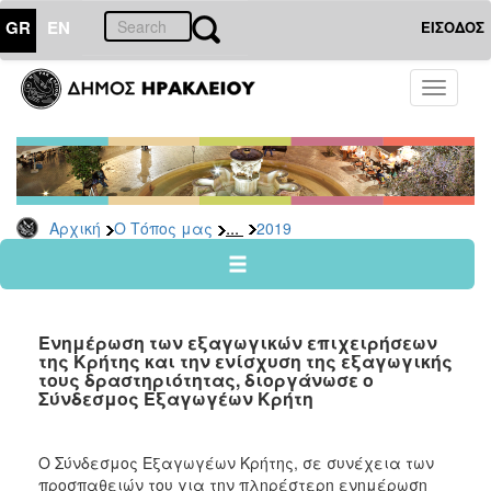
GR
EN
ΕΙΣΟΔΟΣ
Ο
Toggle
ΤΟΠΟΣ
navigati
ΜΑΣ
Ανακοινώσεις
Αρχείο
2026
...
Αρχική
Ο Τόπος μας
2019
2025
2024
2023
Eνημέρωση των εξαγωγικών επιχειρήσεων
2022
της Κρήτης και την ενίσχυση της εξαγωγικής
τους δραστηριότητας, διοργάνωσε o
2021
Σύνδεσμος Εξαγωγέων Κρήτη
2020
2019
Ο Σύνδεσμος Εξαγωγέων Κρήτης, σε συνέχεια των
προσπαθειών του για την πληρέστερη ενημέρωση
2018