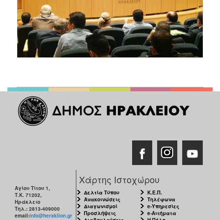
Χάρτης Ιστοχώρου
Αγίου Τίτου 1,
Δελτία Τύπου
Κ.Ε.Π.
Τ.Κ. 71202,
Ανακοινώσεις
Τηλέφωνα
Ηράκλειο
Διαγωνισμοί
e-Υπηρεσίες
Τηλ.: 2813-409000
Προσλήψεις
e-Αιτήματα
email:
info@heraklion.gr