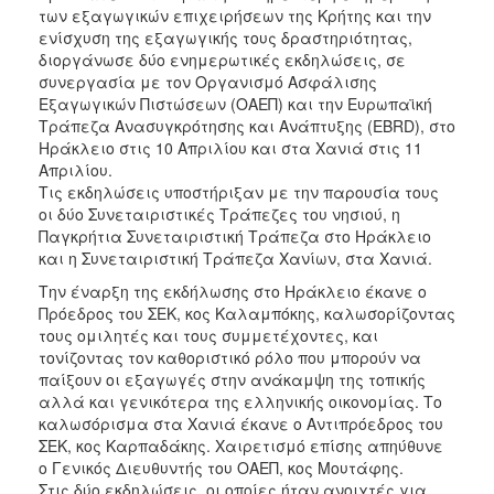
των εξαγωγικών επιχειρήσεων της Κρήτης και την
2017
ενίσχυση της εξαγωγικής τους δραστηριότητας,
διοργάνωσε δύο ενημερωτικές εκδηλώσεις, σε
2016
συνεργασία με τον Οργανισμό Ασφάλισης
2015
Εξαγωγικών Πιστώσεων (ΟΑΕΠ) και την Ευρωπαϊκή
Τράπεζα Ανασυγκρότησης και Ανάπτυξης (EBRD), στο
2012
Ηράκλειο στις 10 Απριλίου και στα Χανιά στις 11
2011
Απριλίου.
Τις εκδηλώσεις υποστήριξαν με την παρουσία τους
οι δύο Συνεταιριστικές Τράπεζες του νησιού, η
Παγκρήτια Συνεταιριστική Τράπεζα στο Ηράκλειο
και η Συνεταιριστική Τράπεζα Χανίων, στα Χανιά.
Ο
ΔΗΜΟΣ
Την έναρξη της εκδήλωσης στο Ηράκλειο έκανε ο
Πρόεδρος του ΣΕΚ, κος Καλαμπόκης, καλωσορίζοντας
τους ομιλητές και τους συμμετέχοντες, και
ΠΟΛΙΤΙΣΜΟΣ
τονίζοντας τον καθοριστικό ρόλο που μπορούν να
παίξουν οι εξαγωγές στην ανάκαμψη της τοπικής
ΑΝΘΕΚΤΙΚΗ
αλλά και γενικότερα της ελληνικής οικονομίας. Το
ΠΟΛΗ
καλωσόρισμα στα Χανιά έκανε ο Αντιπρόεδρος του
ΣΕΚ, κος Καρπαδάκης. Χαιρετισμό επίσης απηύθυνε
ο Γενικός Διευθυντής του ΟΑΕΠ, κος Μουτάφης.
Στις δύο εκδηλώσεις, οι οποίες ήταν ανοιχτές για