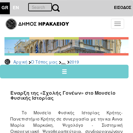
GR
EN
ΕΙΣΟΔΟΣ
Ο
Toggle
ΤΟΠΟΣ
navigati
ΜΑΣ
Ανακοινώσεις
Αρχείο
2026
...
Αρχική
Ο Τόπος μας
2019
2025
2024
2023
Έναρξη της «Σχολής Γονέων» στο Μουσείο
2022
Φυσικής Ιστορίας
2021
Tο Μουσείο Φυσικής Ιστορίας Κρήτης-
2020
Πανεπιστήμιο Κρήτης σε συνεργασία με την κα Άννα
2019
Μαρία Μαρκάκη, Ψυχολόγο - Συστημική
Οικογενειακή Ψυχοθεραπεύτρια, συνδιοργανώνουν
2018