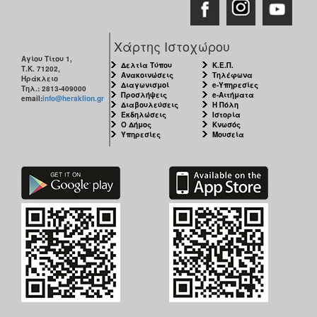
Χάρτης Ιστοχώρου
Αγίου Τίτου 1,
Δελτία Τύπου
Κ.Ε.Π.
Τ.Κ. 71202,
Ανακοινώσεις
Τηλέφωνα
Ηράκλειο
Διαγωνισμοί
e-Υπηρεσίες
Τηλ.: 2813-409000
Προσλήψεις
e-Αιτήματα
email:
info@heraklion.gr
Διαβουλεύσεις
Η Πόλη
Εκδηλώσεις
Ιστορία
Ο Δήμος
Κνωσός
Υπηρεσίες
Μουσεία