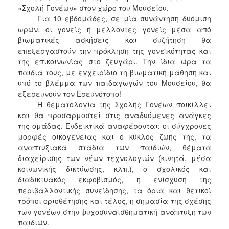
«Σχολή Γονέων» στον χώρο του Μουσείου.
2017
Για 10 εβδομάδες, σε μία συνάντηση δυόμιση
2016
ωρών, οι γονείς ή μέλλοντες γονείς μέσα από
βιωματικές ασκήσεις και συζήτηση θα
2015
επεξεργαστούν την πρόκληση της γονεϊκότητας και
2012
της επικοινωνίας στο ζευγάρι. Την ίδια ώρα τα
παιδιά τους, με εγχειρίδιο τη βιωματική μάθηση και
2011
υπό το βλέμμα των παιδαγωγών του Μουσείου, θα
εξερευνούν τον Ερευνότοπο!
Η θεματολογία της Σχολής Γονέων ποικίλλει
και θα προσαρμοστεί στις αναδυόμενες ανάγκες
Ο
της ομάδας. Ενδεικτικά αναφέρονται: οι σύγχρονες
ΔΗΜΟΣ
μορφές οικογένειας και ο κύκλος ζωής της, τα
αναπτυξιακά στάδια των παιδιών, θέματα
ΠΟΛΙΤΙΣΜΟΣ
διαχείρισης των νέων τεχνολογιών (κινητά, μέσα
κοινωνικής δικτύωσης, κλπ.), ο σχολικός και
ΑΝΘΕΚΤΙΚΗ
διαδικτυακός εκφοβισμός, η ενίσχυση της
ΠΟΛΗ
περιβαλλοντικής συνείδησης, τα όρια και θετικοί
τρόποι οριοθέτησης και τέλος, η σημασία της σχέσης
των γονέων στην ψυχοσυναισθηματική ανάπτυξη των
παιδιών.