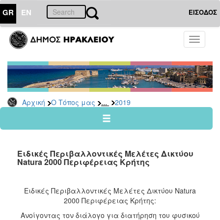
GR
EN
ΕΙΣΟΔΟΣ
Ο
Toggle
ΤΟΠΟΣ
navigati
ΜΑΣ
Ανακοινώσεις
Αρχείο
2026
...
Αρχική
Ο Τόπος μας
2019
2025
2024
2023
Ειδικές Περιβαλλοντικές Μελέτες Δικτύου
2022
Natura 2000 Περιφέρειας Κρήτης
2021
2020
Ειδικές Περιβαλλοντικές Μελέτες Δικτύου Natura
2000 Περιφέρειας Κρήτης:
2019
Ανοίγοντας τον διάλογο για διατήρηση του φυσικού
2018