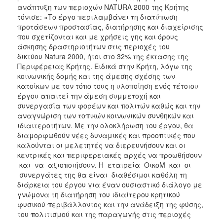
ανάπτυξη των περιοχών NATURA 2000 της Κρήτης
τόνισε: «Το έργο περιλαμβάνει τη διατύπωση
προτάσεων προστασίας, διατήρησης και διαχείρισης
που σχετίζονται και με χρήσεις γης και όρους
άσκησης δραστηριοτήτων στις περιοχές του
δικτύου Natura 2000, ήτοι στο 32% της έκτασης της
Περιφέρειας Κρήτης. Ειδικά στην Κρήτη, λόγω της
κοινωνικής δομής και της άμεσης σχέσης των
κατοίκων με τον τόπο τους η υλοποίηση ενός τέτοιου
έργου απαιτεί την άμεση συμμετοχή και
συνεργασία των φορέων και πολιτών καθώς και την
αναγνώριση των τοπικών κοινωνικών συνθηκών και
ιδιαιτεροτήτων. Με την ολοκλήρωση του έργου, θα
διαμορφωθούν νέες δυναμικές και προοπτικές που
καλούνται οι μελετητές να διερευνήσουν και οι
κεντρικές και περιφερειακές αρχές να προωθήσουν
και να αξιοποιήσουν. Η εταιρεία ΟικοΜ και οι
συνεργάτες της θα είναι διαθέσιμοι καθόλη τη
διάρκεια του έργου για έναν ουσιαστικό διάλογο με
γνώμονα τη διατήρηση του ιδιαίτερου κρητικού
φυσικού περιβάλλοντος και την ανάδειξη της φύσης,
του πολιτισμού και της παραγωγής στις περιοχές