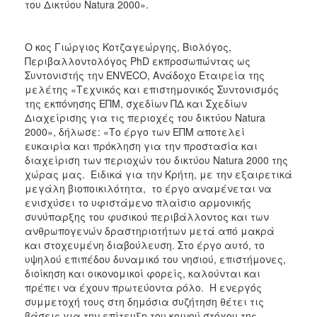
του Δικτύου Natura 2000».
Ο κος Γιώργιος Κοτζαγεώργης, Βιολόγος,
Περιβαλλοντολόγος PhD εκπροσωπώντας ως
Συντονιστής την ENVECO, Ανάδοχο Εταιρεία της
μελέτης «Τεχνικός και επιστημονικός Συντονισμός
της εκπόνησης ΕΠΜ, σχεδίων ΠΔ και Σχεδίων
Διαχείρισης για τις περιοχές του δικτύου Natura
2000», δήλωσε: «Το έργο των ΕΠΜ αποτελεί
ευκαιρία και πρόκληση για την προστασία και
διαχείριση των περιοχών του δικτύου Natura 2000 της
χώρας μας. Ειδικά για την Κρήτη, με την εξαιρετικά
μεγάλη βιοποικιλότητα, το έργο αναμένεται να
ενισχύσει το υφιστάμενο πλαίσιο αρμονικής
συνύπαρξης του φυσικού περιβάλλοντος και των
ανθρωπογενών δραστηριοτήτων μετά από μακρά
και στοχευμένη διαβούλευση. Στο έργο αυτό, το
υψηλού επιπέδου δυναμικό του νησιού, επιστήμονες,
διοίκηση και οικονομικοί φορείς, καλούνται και
πρέπει να έχουν πρωτεύοντα ρόλο. Η ενεργός
συμμετοχή τους στη δημόσια συζήτηση θέτει τις
βάσεις για την επίτευξη του κοινού στόχου της