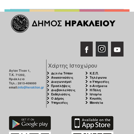
Χάρτης Ιστοχώρου
Αγίου Τίτου 1,
Δελτία Τύπου
Κ.Ε.Π.
Τ.Κ. 71202,
Ανακοινώσεις
Τηλέφωνα
Ηράκλειο
Διαγωνισμοί
e-Υπηρεσίες
Τηλ.: 2813-409000
Προσλήψεις
e-Αιτήματα
email:
info@heraklion.gr
Διαβουλεύσεις
Η Πόλη
Εκδηλώσεις
Ιστορία
Ο Δήμος
Κνωσός
Υπηρεσίες
Μουσεία