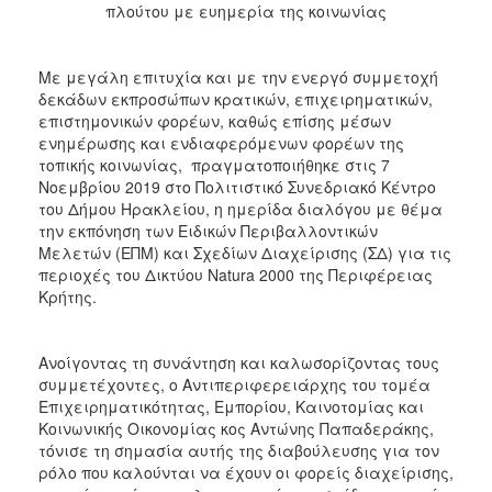
πλούτου με ευημερία της κοινωνίας
2017
2016
Με μεγάλη επιτυχία και με την ενεργό συμμετοχή
2015
δεκάδων εκπροσώπων κρατικών, επιχειρηματικών,
επιστημονικών φορέων, καθώς επίσης μέσων
2012
ενημέρωσης και ενδιαφερόμενων φορέων της
2011
τοπικής κοινωνίας, πραγματοποιήθηκε στις 7
Νοεμβρίου 2019 στο Πολιτιστικό Συνεδριακό Κέντρο
του Δήμου Ηρακλείου, η ημερίδα διαλόγου με θέμα
την εκπόνηση των Ειδικών Περιβαλλοντικών
Μελετών (ΕΠΜ) και Σχεδίων Διαχείρισης (ΣΔ) για τις
Ο
περιοχές του Δικτύου Natura 2000 της Περιφέρειας
ΔΗΜΟΣ
Κρήτης.
ΠΟΛΙΤΙΣΜΟΣ
Ανοίγοντας τη συνάντηση και καλωσορίζοντας τους
ΑΝΘΕΚΤΙΚΗ
συμμετέχοντες, ο Αντιπεριφερειάρχης του τομέα
ΠΟΛΗ
Επιχειρηματικότητας, Εμπορίου, Καινοτομίας και
Κοινωνικής Οικονομίας κος Αντώνης Παπαδεράκης,
τόνισε τη σημασία αυτής της διαβούλευσης για τον
ρόλο που καλούνται να έχουν οι φορείς διαχείρισης,