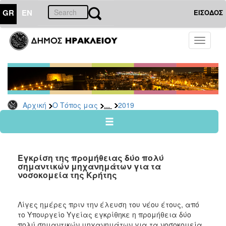
GR
EN
ΕΙΣΟΔΟΣ
Ο
Toggle
ΤΟΠΟΣ
navigati
ΜΑΣ
Ανακοινώσεις
Αρχείο
2026
...
Αρχική
Ο Τόπος μας
2019
2025
2024
2023
Έγκρίση της προμήθειας δύο πολύ
2022
σημαντικών μηχανημάτων για τα
νοσοκομεία της Κρήτης
2021
2020
Λίγες ημέρες πριν την έλευση του νέου έτους, από
2019
το Υπουργείο Υγείας εγκρίθηκε η προμήθεια δύο
2018
πολύ σημαντικών μηχανημάτων για τα νοσοκομεία