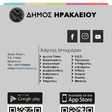
Χάρτης Ιστοχώρου
Αγίου Τίτου 1,
Δελτία Τύπου
Κ.Ε.Π.
Τ.Κ. 71202,
Ανακοινώσεις
Τηλέφωνα
Ηράκλειο
Διαγωνισμοί
e-Υπηρεσίες
Τηλ.: 2813-409000
Προσλήψεις
e-Αιτήματα
email:
info@heraklion.gr
Διαβουλεύσεις
Η Πόλη
Εκδηλώσεις
Ιστορία
Ο Δήμος
Κνωσός
Υπηρεσίες
Μουσεία