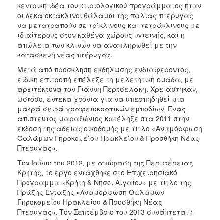
κεντρική ιδέα του κτιριολογικού προγράμματος ήταν
οι δέκα οκτάκλινοι θάλαμοι της παλιάς πτέρυγας
να μετατραπούν σε τρίκλινους και τετράκλινους με
ιδιαίτερους στον καθένα χώρους υγιεινής, και η
απώλεια των κλινών να αναπληρωθεί με την
κατασκευή νέας πτέρυγας.
Μετά από πρόσκληση εκδήλωσης ενδιαφέροντος,
ειδική επιτροπή επέλεξε τη μελετητική ομάδα, με
αρχιτέκτονα τον Γιάννη Περτσελάκη. Χρειάστηκαν,
ωστόσο, έντεκα χρόνια για να υπερπηδηθεί μια
μακρά σειρά γραφειοκρατικών εμποδίων. Ένας
απίστευτος μαραθώνιος κατέληξε στα 2011 στην
έκδοση της άδειας οικοδομής με τίτλο «Αναμόρφωση
Θαλάμων Γηροκομείου Ηρακλείου & Προσθήκη Νέας
Πτέρυγας».
Τον Ιούνιο του 2012, με απόφαση της Περιφέρειας
Κρήτης, το έργο εντάχθηκε στο Επιχειρησιακό
Πρόγραμμα «Κρήτη & Νήσοι Αιγαίου» με τίτλο της
Πράξης Ένταξης «Αναμόρφωση Θαλάμων
Γηροκομείου Ηρακλείου & Προσθήκη Νέας
Πτέρυγας». Τον Σεπτέμβριο του 2013 συνάπτεται η