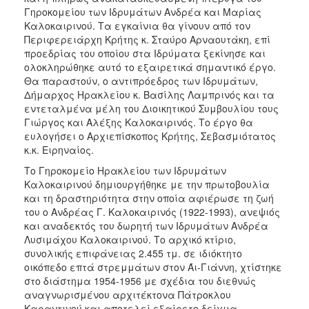
Γηροκομείου των Ιδρυμάτων Ανδρέα και Μαρίας
2017
Καλοκαιρινού. Τα εγκαίνια θα γίνουν από τον
2016
Περιφερειάρχη Κρήτης κ. Σταύρο Αρναουτάκη, επί
προεδρίας του οποίου στα Ιδρύματα ξεκίνησε και
2015
ολοκληρώθηκε αυτό το εξαιρετικά σημαντικό έργο.
2012
Θα παραστούν, ο αντιπρόεδρος των Ιδρυμάτων,
Δήμαρχος Ηρακλείου κ. Βασίλης Λαμπρινός και τα
2011
εντεταλμένα μέλη του Διοικητικού Συμβουλίου τους
Γιώργος και Αλέξης Καλοκαιρινός. Το έργο θα
ευλογήσει ο Αρχιεπίσκοπος Κρήτης, Σεβασμιότατος
κ.κ. Ειρηναίος.
Ο
Το Γηροκομείο Ηρακλείου των Ιδρυμάτων
ΔΗΜΟΣ
Καλοκαιρινού δημιουργήθηκε με την πρωτοβουλία
και τη δραστηριότητα στην οποία αφιέρωσε τη ζωή
ΠΟΛΙΤΙΣΜΟΣ
του ο Ανδρέας Γ. Καλοκαιρινός (1922-1993), ανεψιός
και αναδεκτός του δωρητή των Ιδρυμάτων Ανδρέα
Λυσιμάχου Καλοκαιρινού. Το αρχικό κτίριο,
ΑΝΘΕΚΤΙΚΗ
ΠΟΛΗ
συνολικής επιφάνειας 2.455 τμ. σε ιδιόκτητο
οικόπεδο επτά στρεμμάτων στον Άι-Γιάννη, χτίστηκε
στο διάστημα 1954-1956 με σχέδια του διεθνώς
αναγνωρισμένου αρχιτέκτονα Πάτροκλου
Καραντινού και αποτελεί εξαίρετο δείγμα