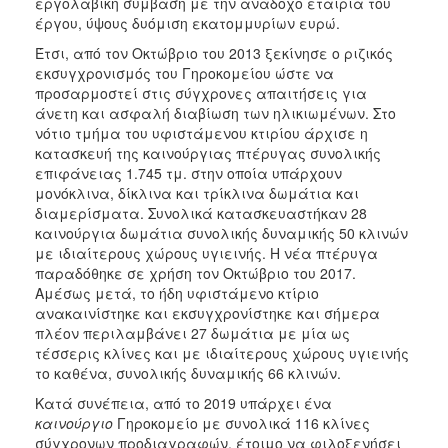
εργολαβική σύμβαση με την ανάδοχο εταιρία του
έργου, ύψους δυόμιση εκατομμυρίων ευρώ.
Έτσι, από τον Οκτώβριο του 2013 ξεκίνησε ο ριζικός
εκσυγχρονισμός του Γηροκομείου ώστε να
προσαρμοστεί στις σύγχρονες απαιτήσεις για
άνετη και ασφαλή διαβίωση των ηλικιωμένων. Στο
νότιο τμήμα του υφιστάμενου κτιρίου άρχισε η
κατασκευή της καινούργιας πτέρυγας συνολικής
επιφάνειας 1.745 τμ. στην οποία υπάρχουν
μονόκλινα, δίκλινα και τρίκλινα δωμάτια και
διαμερίσματα. Συνολικά κατασκευαστήκαν 28
καινούργια δωμάτια συνολικής δυναμικής 50 κλινών
με ιδιαίτερους χώρους υγιεινής. Η νέα πτέρυγα
παραδόθηκε σε χρήση τον Οκτώβριο του 2017.
Αμέσως μετά, το ήδη υφιστάμενο κτίριο
ανακαινίστηκε και εκσυγχρονίστηκε και σήμερα
πλέον περιλαμβάνει 27 δωμάτια με μία ως
τέσσερις κλίνες και με ιδιαίτερους χώρους υγιεινής
το καθένα, συνολικής δυναμικής 66 κλινών.
Κατά συνέπεια, από το 2019 υπάρχει ένα
καινούργιο
Γηροκομείο με συνολικά 116 κλίνες
σύγχρονων προδιαγραφών, έτοιμο να φιλοξενήσει