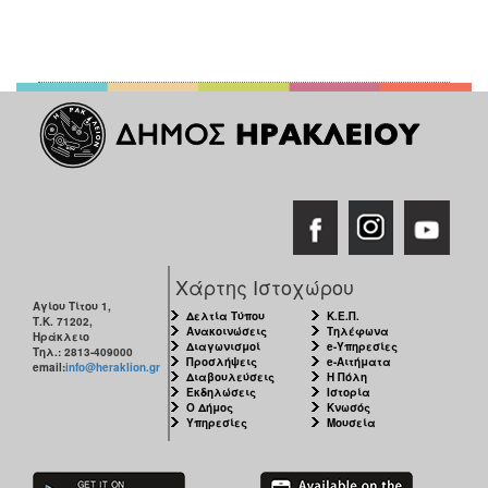
Χάρτης Ιστοχώρου
Αγίου Τίτου 1,
Δελτία Τύπου
Κ.Ε.Π.
Τ.Κ. 71202,
Ανακοινώσεις
Τηλέφωνα
Ηράκλειο
Διαγωνισμοί
e-Υπηρεσίες
Τηλ.: 2813-409000
Προσλήψεις
e-Αιτήματα
email:
info@heraklion.gr
Διαβουλεύσεις
Η Πόλη
Εκδηλώσεις
Ιστορία
Ο Δήμος
Κνωσός
Υπηρεσίες
Μουσεία