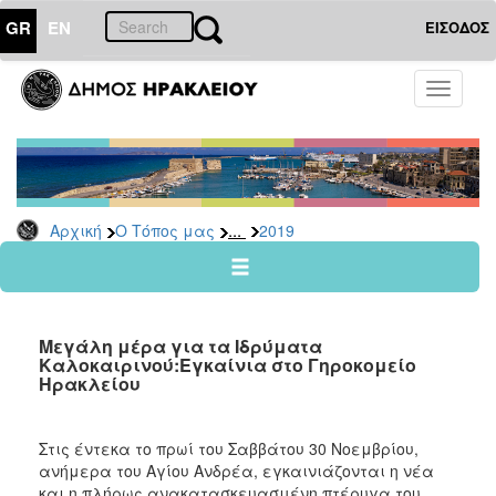
GR
EN
ΕΙΣΟΔΟΣ
Ο
Toggle
ΤΟΠΟΣ
navigati
ΜΑΣ
Ανακοινώσεις
Αρχείο
2026
...
Αρχική
Ο Τόπος μας
2019
2025
2024
2023
Μεγάλη μέρα για τα Ιδρύματα
2022
Καλοκαιρινού:Εγκαίνια στο Γηροκομείο
Ηρακλείου
2021
2020
Στις έντεκα το πρωί του Σαββάτου 30 Νοεμβρίου,
2019
ανήμερα του Αγίου Ανδρέα, εγκαινιάζονται η νέα
2018
και η πλήρως ανακατασκευασμένη πτέρυγα του