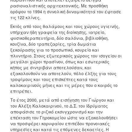
ρασιοναλιστικής αρχιτεκτονικής. Με προσθήκη
ορόφου το 1994 η συνολική δυναμικότητά του έφτασε
τις 122 κλίνες.
Εκτός από τους θαλάμους και τους χώρους υγιεινής,
υπήρχαν ήδη γραφεία της διοίκησης, ιατρείο,
φυσικοθεραπευτήριο, δύο σαλόνια, βιβλιοθήκη,
κουζίνα, δύο τραπεζαρίες, τρία δωμάτια
ξεκούρασης για το προσωπικό, κουρείο και
πλυντήριο. Στους εξωτερικούς χώρους του ισογείου οι
μεγάλοι χώροι πρασίνου, όπως και εσωτερικός
κήπος με σιντριβάνι αποτελούσαν, και
εξακολουθούν να αποτελούν, πόλο έλξης για τους
τροφίμους και τους επισκέπτες κατά τους
καλοκαιρινούς μήνες και τις μέρες που ο καιρός το
επιτρέπει.
Το έτος 2000, μετά από εισήγηση του Γιώργου και
του Αλέξη Καλοκαιρινού, το Δ.Σ. του Ιδρύματος
αποφάσισε το ριζικό εκσυγχρονισμό και την
επέκταση του Γηροκομείου ώστε να εξακολουθήσει
να προσφέρει κορυφαίου επιπέδου προνοιακές
υπηρεσίες και κατά τις επόμενες δεκαετίες. Η