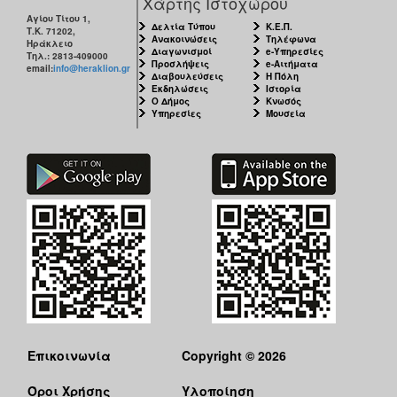
Χάρτης Ιστοχώρου
Αγίου Τίτου 1,
Δελτία Τύπου
Κ.Ε.Π.
Τ.Κ. 71202,
Ανακοινώσεις
Τηλέφωνα
Ηράκλειο
Διαγωνισμοί
e-Υπηρεσίες
Τηλ.: 2813-409000
Προσλήψεις
e-Αιτήματα
email:
info@heraklion.gr
Διαβουλεύσεις
Η Πόλη
Εκδηλώσεις
Ιστορία
Ο Δήμος
Κνωσός
Υπηρεσίες
Μουσεία
Επικοινωνία
Copyright © 2026
Όροι Χρήσης
Υλοποίηση