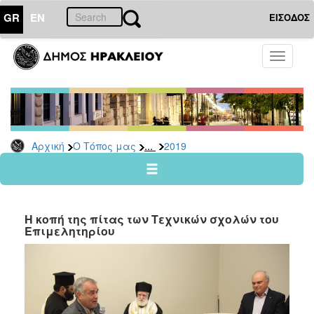
GR
EN
ΕΙΣΟΔΟΣ
Ο
Toggle
ΤΟΠΟΣ
navigati
ΜΑΣ
Ανακοινώσεις
Αρχείο
2026
...
Αρχική
Ο Τόπος μας
2019
2025
2024
2023
Η κοπή της πίτας των Τεχνικών σχολών του
2022
Επιμελητηρίου
2021
2020
2019
2018