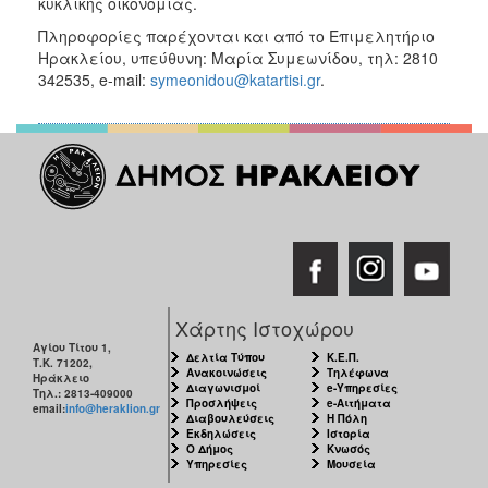
κυκλικής οικονομίας.
Πληροφορίες παρέχονται και από το Επιμελητήριο
Ηρακλείου, υπεύθυνη: Μαρία Συμεωνίδου, τηλ: 2810
342535, e-mail:
symeonidou@katartisi.gr
.
Χάρτης Ιστοχώρου
Αγίου Τίτου 1,
Δελτία Τύπου
Κ.Ε.Π.
Τ.Κ. 71202,
Ανακοινώσεις
Τηλέφωνα
Ηράκλειο
Διαγωνισμοί
e-Υπηρεσίες
Τηλ.: 2813-409000
Προσλήψεις
e-Αιτήματα
email:
info@heraklion.gr
Διαβουλεύσεις
Η Πόλη
Εκδηλώσεις
Ιστορία
Ο Δήμος
Κνωσός
Υπηρεσίες
Μουσεία