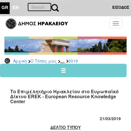
GR
EN
ΕΙΣΟΔΟΣ
Ο
Toggle
ΤΟΠΟΣ
navigati
ΜΑΣ
Ανακοινώσεις
Αρχείο
2026
...
Αρχική
Ο Τόπος μας
2019
2025
2024
2023
Το Επιμελητήριο Ηρακλείου στο Ευρωπαϊκό
2022
Δίκτυο EREK - European Resource Knowledge
Center
2021
2020
21/03/2019
2019
ΔΕΛΤΙΟ ΤΥΠΟΥ
2018