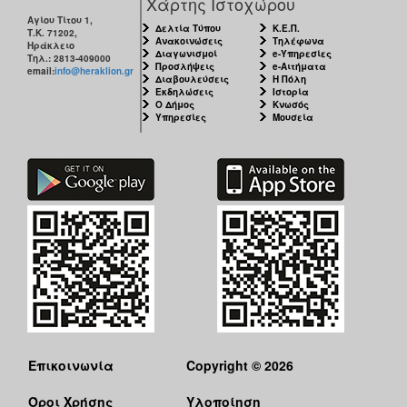
Χάρτης Ιστοχώρου
Αγίου Τίτου 1,
Δελτία Τύπου
Κ.Ε.Π.
Τ.Κ. 71202,
Ανακοινώσεις
Τηλέφωνα
Ηράκλειο
Διαγωνισμοί
e-Υπηρεσίες
Τηλ.: 2813-409000
Προσλήψεις
e-Αιτήματα
email:
info@heraklion.gr
Διαβουλεύσεις
Η Πόλη
Εκδηλώσεις
Ιστορία
Ο Δήμος
Κνωσός
Υπηρεσίες
Μουσεία
Επικοινωνία
Copyright © 2026
Όροι Χρήσης
Υλοποίηση