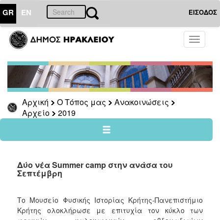
GR
EN
ΕΙΣΟΔΟΣ
Ο
Toggle
ΤΟΠΟΣ
navigati
ΜΑΣ
Ανακοινώσεις
Αρχείο
2026
Αρχική
Ο Τόπος μας
Ανακοινώσεις
Αρχείο
2019
2025
2024
2023
2022
Δύο νέα Summer camp στην ανάσα του
Σεπτέμβρη
2021
2020
Το Μουσείο Φυσικής Ιστορίας Κρήτης-Πανεπιστήμιο
2019
Κρήτης ολοκλήρωσε με επιτυχία τον κύκλο των
2018