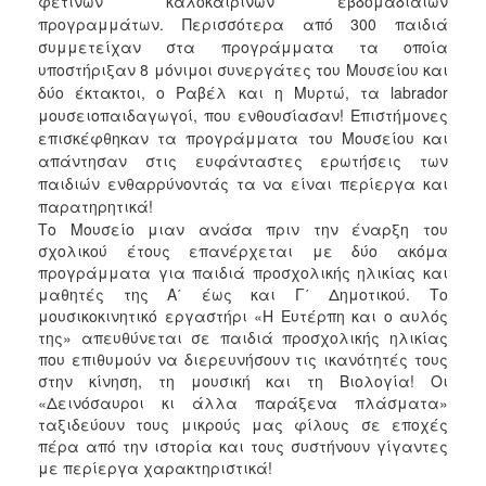
φετινών καλοκαιρινών εβδομαδιαίων
προγραμμάτων. Περισσότερα από 300 παιδιά
2017
συμμετείχαν στα προγράμματα τα οποία
2016
υποστήριξαν 8 μόνιμοι συνεργάτες του Μουσείου και
δύο έκτακτοι, ο Ραβέλ και η Μυρτώ, τα labrador
2015
μουσειοπαιδαγωγοί, που ενθουσίασαν! Επιστήμονες
2012
επισκέφθηκαν τα προγράμματα του Μουσείου και
2011
απάντησαν στις ευφάνταστες ερωτήσεις των
παιδιών ενθαρρύνοντάς τα να είναι περίεργα και
παρατηρητικά!
Το Μουσείο μιαν ανάσα πριν την έναρξη του
σχολικού έτους επανέρχεται με δύο ακόμα
Ο
προγράμματα για παιδιά προσχολικής ηλικίας και
ΔΗΜΟΣ
μαθητές της Α΄ έως και Γ΄ Δημοτικού. Το
μουσικοκινητικό εργαστήρι «Η Ευτέρπη και ο αυλός
ΠΟΛΙΤΙΣΜΟΣ
της» απευθύνεται σε παιδιά προσχολικής ηλικίας
που επιθυμούν να διερευνήσουν τις ικανότητές τους
ΑΝΘΕΚΤΙΚΗ
στην κίνηση, τη μουσική και τη Βιολογία! Οι
ΠΟΛΗ
«Δεινόσαυροι κι άλλα παράξενα πλάσματα»
ταξιδεύουν τους μικρούς μας φίλους σε εποχές
πέρα από την ιστορία και τους συστήνουν γίγαντες
με περίεργα χαρακτηριστικά!