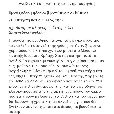
Αναλυτικά οι ενότητες και οι ημερομηνίες
Προσχολική ηλικία (Προνήπια και Νήπια)
«Η Ευτέρπη και ο αυλός της»
σχεδιασμός-υλοποίηση: Σταυρούλα
Χριστοδουλοπούλου
Η μούσα της μουσικής παίρνει το μαγικό αυλό της
και καλεί τα στοιχεία της φύσης σε έναν ξέφρενο
χορό μουσικής και παιχνιδιού μέσα στο Μουσείο
Φυσικής Ιστορίας Κρήτης. Στο εργαστήρι
αυτό τα
παιδιά θα έχουν την ευκαιρία να γνωρίσουν το μύθο
της μούσας της μουσικής, ανακαλύπτοντας
παράλληλα ζώα και φυτά του νερού, του αέρα και
της γης! Η Ευτέρπη ξετυλίγει τον μίτο της παρέα με
τα μουσικά όργανα, τα δέντρα και τα τζιτζίκια που
είναι οι πιστοί σύντροφοί της, και θα μας οδηγεί να
εξερευνήσουμε από την αρχή τους ήχους του αέρα
που θα γίνουν μελωδίες, τα συστατικά του νερού που
θα δώσουν τη χροιά και τα υλικά της γης που θα
βγάλουν μουσικές μέσα στο δάσος, το βουνό και το
ποτάμι.