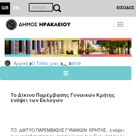
GR
EN
ΕΙΣΟΔΟΣ
Ο
Toggle
ΤΟΠΟΣ
navigati
ΜΑΣ
Ανακοινώσεις
Αρχείο
2026
...
Αρχική
Ο Τόπος μας
2019
2025
2024
2023
Το Δίκτυο Παρέμβασης Γυναικών Κρήτης
2022
ενόψει των Εκλογών
2021
2020
2019
ΤΟ ΔΙΚΤΥΟ ΠΑΡΕΜΒΑΣΗΣ ΓΥΝΑΙΚΩΝ ΚΡΗΤΗΣ , ενόψει
2018
των αυτοδιοικητικών εκλογών και των Ευρωεκλογών,