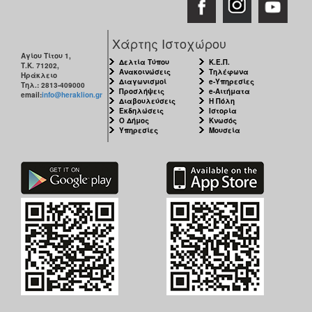
Χάρτης Ιστοχώρου
Αγίου Τίτου 1,
Δελτία Τύπου
Κ.Ε.Π.
Τ.Κ. 71202,
Ανακοινώσεις
Τηλέφωνα
Ηράκλειο
Διαγωνισμοί
e-Υπηρεσίες
Τηλ.: 2813-409000
Προσλήψεις
e-Αιτήματα
email:
info@heraklion.gr
Διαβουλεύσεις
Η Πόλη
Εκδηλώσεις
Ιστορία
Ο Δήμος
Κνωσός
Υπηρεσίες
Μουσεία