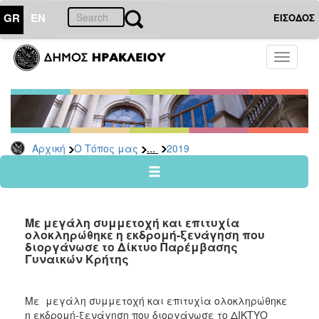
GR
EN
ΕΙΣΟΔΟΣ
Ο
Toggle
ΤΟΠΟΣ
navigati
ΜΑΣ
Ανακοινώσεις
Αρχείο
2026
...
Αρχική
Ο Τόπος μας
2019
2025
2024
2023
Mε μεγάλη συμμετοχή και επιτυχία
2022
ολοκληρώθηκε η εκδρομή-ξενάγηση που
διοργάνωσε το Δίκτυο Παρέμβασης
2021
Γυναικών Κρήτης
2020
2019
Mε μεγάλη συμμετοχή και επιτυχία ολοκληρώθηκε
η εκδρομή-ξενάγηση που διοργάνωσε το ΔΙΚΤΥΟ
2018