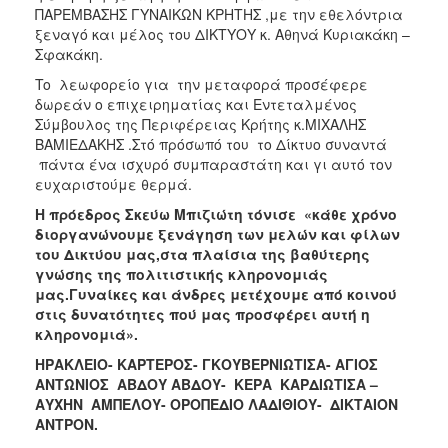
ΠΑΡΕΜΒΑΣΗΣ ΓΥΝΑΙΚΩΝ ΚΡΗΤΗΣ ,με την εθελόντρια
2017
ξεναγό και μέλος του ΔΙΚΤΥΟΥ κ. Αθηνά Κυριακάκη –
Σφακάκη.
2016
To λεωφορείο για την μεταφορά προσέφερε
2015
δωρεάν ο επιχειρηματίας και Εντεταλμένος
2012
Σύμβουλος της Περιφέρειας Κρήτης κ.ΜΙΧΑΛΗΣ
ΒΑΜΙΕΔΑΚΗΣ .Στό πρόσωπό του το Δίκτυο συναντά
2011
πάντα ένα ισχυρό συμπαραστάτη και γι αυτό τον
ευχαριστούμε θερμά.
Η πρόεδρος Σκεύω Μπιζιώτη τόνισε «κάθε χρόνο
διοργανώνουμε ξενάγηση των μελών και φίλων
Ο
του Δικτύου μας,στα πλαίσια της βαθύτερης
ΔΗΜΟΣ
γνώσης της πολιτιστικής κληρονομιάς
μας.Γυναίκες και άνδρες μετέχουμε από κοινού
ΠΟΛΙΤΙΣΜΟΣ
στις δυνατότητες πού μας προσφέρει αυτή η
κληρονομιά».
ΑΝΘΕΚΤΙΚΗ
ΗΡΑΚΛΕΙΟ- ΚΑΡΤΕΡΟΣ- ΓΚΟΥΒΕΡΝΙΩΤΙΣΑ- ΑΓΙΟΣ
ΠΟΛΗ
ΑΝΤΩΝΙΟΣ ΑΒΔΟΥ ΑΒΔΟΥ- ΚΕΡΑ ΚΑΡΔΙΩΤΙΣΑ –
ΑΥΧΗΝ ΑΜΠΕΛΟΥ- ΟΡΟΠΕΔΙΟ ΛΑΔΙΘΙΟΥ- ΔΙΚΤΑΙΟΝ
ΑΝΤΡΟΝ.