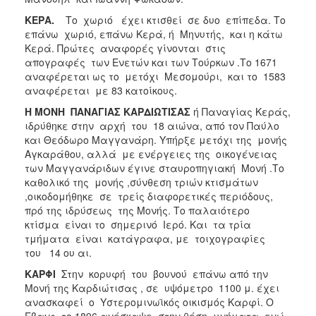
ΚΕΡΑ.
Το χωριό έχει κτισθεί σε δυο επίπεδα. Το
επάνω χωριό, επάνω Κερά, ή Μηνυτής, και η κάτω
Κερά. Πρώτες αναφορές γίνονται στις
απογραφές των Ενετών και των Τούρκων .Το 1671
αναφέρεται ως το μετόχι Μεσομούρι, και το 1583
αναφέρεται με 83 κατοίκους.
Η ΜΟΝΗ ΠΑΝΑΓΙΑΣ ΚΑΡΔΙΩΤΙΣΑΣ
ή Παναγίας Κεράς,
ιδρύθηκε στην αρχή του 18 αιώνα, από τον Παύλο
και Θεόδωρο Μαγγανάρη. Υπήρξε μετόχι της μονής
Αγκαράθου, αλλά με ενέργειες της οικογένειας
των Μαγγανάριδων έγινε σταυροπηγιακή Μονή .Το
καθολικό της μονής ,σύνθεση τριών κτισμάτων
,οικοδομήθηκε σε τρείς διαφορετικές περιόδους,
πρό της ιδρύσεως της Μονής. Το παλαιότερο
κτίσμα είναι το σημερινό Ιερό. Και τα τρία
τμήματα είναι κατάγραφα, με τοιχογραφίες
του 14 ου αι.
ΚΑΡΦΙ
Στην κορυφή του βουνού επάνω από την
Μονή της Καρδιώτισας , σε υψόμετρο 1100 μ. έχει
ανασκαφεί ο Υστερομινωϊκός οικισμός Καρφί. Ο
Εβανς το 1896 ανέσκαψε στην θέση μνήματα, ενώ