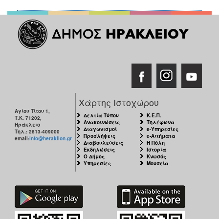
Χάρτης Ιστοχώρου
Αγίου Τίτου 1,
Δελτία Τύπου
Κ.Ε.Π.
Τ.Κ. 71202,
Ανακοινώσεις
Τηλέφωνα
Ηράκλειο
Διαγωνισμοί
e-Υπηρεσίες
Τηλ.: 2813-409000
Προσλήψεις
e-Αιτήματα
email:
info@heraklion.gr
Διαβουλεύσεις
Η Πόλη
Εκδηλώσεις
Ιστορία
Ο Δήμος
Κνωσός
Υπηρεσίες
Μουσεία