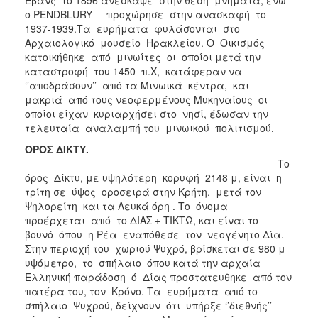
ο PENDBLURY προχώρησε στην ανασκαφή το
1937-1939.Τα ευρήματα φυλάσονται στο
Αρχαιολογικό μουσείο Ηρακλείου. Ο Οικισμός
κατοικήθηκε από μινωίτες οι οποίοι μετά την
καταστροφή του 1450 π.Χ, κατάφεραν να
‘’αποδράσουν’’ από τα Μινωικά κέντρα, και
μακριά από τους νεοφερμένους Μυκηναίους οι
οποίοι είχαν κυριαρχήσει στο νησί, έδωσαν την
τελευταία αναλαμπή του μινωικού πολιτισμού.
ΟΡΟΣ ΔΙΚΤΥ.
Το
όρος Δίκτυ, με υψηλότερη κορυφή 2148 μ, είναι η
τρίτη σε ύψος οροσειρά στην Κρήτη, μετά τον
Ψηλορείτη και τα Λευκά όρη . Το όνομα
προέρχεται από το ΔΙΑΣ + ΤΙΚΤΩ, και είναι το
βουνό όπου η Ρέα εναπόθεσε τον νεογένητο Δία.
Στην περιοχή του χωριού Ψυχρό, βρίσκεται σε 980 μ
υψόμετρο, το σπήλαιο όπου κατά την αρχαία
Ελληνική παράδοση ό Δίας προστατευθηκε από τον
πατέρα του, τον Κρόνο. Τα ευρήματα από το
σπήλαιο Ψυχρού, δείχνουν ότι υπήρξε ‘’διεθνής’’