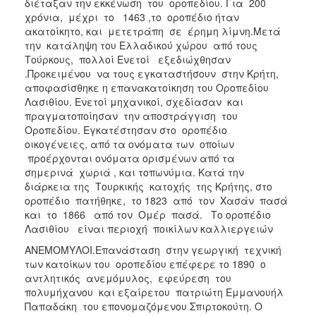
διέταξαν την εκκένωση του οροπεδίου. Για 200
χρόνια, μέχρι το 1463 ,το οροπέδιο ήταν
ακατοίκητο, και μετετράπη σε έρημη λίμνη.Μετά
την κατάληψη του Ελλαδικού χώρου από τους
Τούρκους, πολλοί Ενετοί εξεδιώχθησαν
.Προκειμένου να τους εγκαταστήσουν στην Κρήτη,
αποφασίσθηκε η επανακατοίκηση του Οροπεδίου
Λασιθίου. Ενετοί μηχανικοί, σχεδίασαν και
πραγματοποίησαν την αποστράγγιση του
Οροπεδίου. Εγκατέστησαν στο οροπέδιο
οικογένειες, από τα ονόματα των οποίων
προέρχονται ονόματα ορισμένων από τα
σημερινά χωριά , και τοπωνύμια. Κατά την
διάρκεια της Τουρκικής κατοχής της Κρήτης, στο
οροπέδιο πατήθηκε, το 1823 από τον Χασάν πασά
και το 1866 από τον Ομέρ πασά. Το οροπέδιο
Λασιθίου είναι περιοχή ποικίλων καλλιεργειών
ΑΝΕΜΟΜΥΛΟΙ.Επανάσταση στην γεωργική τεχνική
των κατοίκων του οροπεδίου επέφερε το 1890 ο
αντλητικός ανεμόμυλος, εφεύρεση του
πολυμήχανου και εξαίρετου πατριώτη Εμμανουήλ
Παπαδάκη του επονομαζόμενου Σπιρτοκούτη. Ο