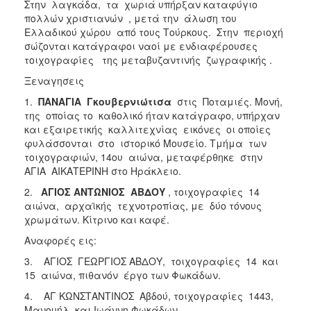
Στην λαγκάδα, τα χωριά υπήρξαν καταφύγιο
πολλών χριστιανών , μετά την άλωση του
Ελλαδικού χώρου από τους Τούρκους. Στην περιοχή
σώζονται κατάγραφοι ναοί με ενδιαφέρουσες
τοιχογραφίες της μεταβυζαντινής ζωγραφικής .
Ξεναγησεις
1.
ΠΑΝΑΓΙΑ Γκουβερνιώτισα
στις Ποταμιές. Μονή,
της οποίας το καθολικό ήταν κατάγραφο, υπήρχαν
και εξαιρετικής καλλιτεχνίας εικόνες οι οποίες
φυλάσσονται στο ιστορικό Μουσείο. Τμήμα των
τοιχογραφιών, 14ου αιώνα, μεταφέρθηκε στην
ΑΓΙΑ ΑΙΚΑΤΕΡΙΝΗ στο Ηράκλειο.
2.
ΑΓΙΟΣ ΑΝΤΩΝΙΟΣ ΑΒΔΟΥ
, τοιχογραφίες 14
αιώνα, αρχαϊκής τεχνοτροπίας, με δύο τόνους
χρωμάτων. Κίτρινο και καφέ.
Αναφορές εις:
3. ΑΓΙΟΣ ΓΕΩΡΓΙΟΣ ΑΒΔΟΥ, τοιχογραφίες 14 και
15 αιώνα, πιθανόν έργο των Φωκάδων.
4. ΑΓ ΚΩΝΣΤΑΝΤΙΝΟΣ Αβδού, τοιχογραφίες 1443,
Μανουήλ και Ιωάννη Φωκάδων.