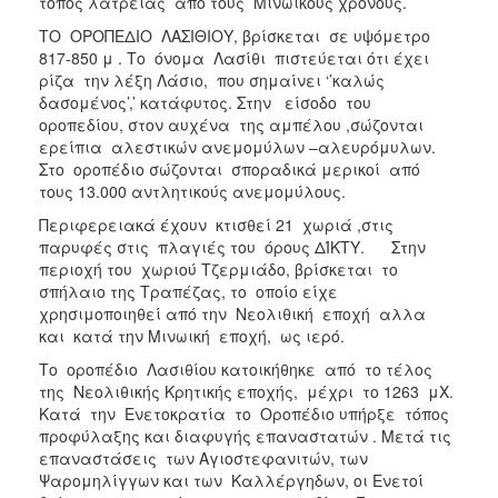
τόπος λατρείας από τους Μινωικούς χρόνους.
ΤΟ ΟΡΟΠΕΔΙΟ ΛΑΣΙΘΙΟΥ, βρίσκεται σε υψόμετρο
817-850 μ . Το όνομα Λασίθι πιστεύεται ότι έχει
ρίζα την λέξη Λάσιο, που σημαίνει ‘’καλώς
δασομένος’,’ κατάφυτος. Στην είσοδο του
οροπεδίου, στον αυχένα της αμπέλου ,σώζονται
ερείπια αλεστικών ανεμομύλων –αλευρόμυλων.
Στο οροπέδιο σώζονται σποραδικά μερικοί από
τους 13.000 αντλητικούς ανεμομύλους.
Περιφερειακά έχουν κτισθεί 21 χωριά ,στις
παρυφές στις πλαγιές του όρους ΔΊΚΤΥ. Στην
περιοχή του χωριού Τζερμιάδο, βρίσκεται το
σπήλαιο της Τραπέζας, το οποίο είχε
χρησιμοποιηθεί από την Νεολιθική εποχή αλλα
και κατά την Μινωική εποχή, ως ιερό.
Το οροπέδιο Λασιθίου κατοικήθηκε από το τέλος
της Νεολιθικής Κρητικής εποχής, μέχρι το 1263 μΧ.
Κατά την Ενετοκρατία το Οροπέδιο υπήρξε τόπος
προφύλαξης και διαφυγής επαναστατών . Μετά τις
επαναστάσεις των Αγιοστεφανιτών, των
Ψαρομηλίγγων και των Καλλέργηδων, οι Ενετοί