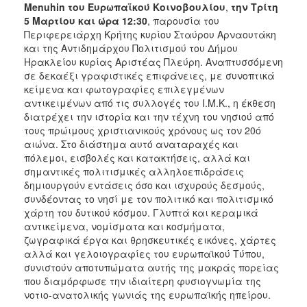
Menuhin του Ευρωπαϊκού Κοινοβουλίου
,
την Τρίτη
2017
5 Μαρτίου και ώρα 12:30
, παρουσία του
Περιφερειάρχη Κρήτης κυρίου Σταύρου Αρναουτάκη
2016
και της Αντιδημάρχου Πολιτισμού του Δήμου
2015
Ηρακλείου κυρίας Αριστέας Πλεύρη. Αναπτυσσόμενη
σε δεκαέξι γραφιστικές επιφάνειες, με συνοπτικά
2012
κείμενα και φωτογραφίες επιλεγμένων
2011
αντικειμένων από τις συλλογές του Ι.Μ.Κ., η έκθεση
διατρέχει την ιστορία και την τέχνη του νησιού από
τους πρώιμους χριστιανικούς χρόνους ως τον 20ό
αιώνα. Στο διάστημα αυτό αναταραχές και
πόλεμοι, εισβολές και κατακτήσεις, αλλά και
Ο
σημαντικές πολιτισμικές αλληλοεπιδράσεις
ΔΗΜΟΣ
δημιουργούν εντάσεις όσο και ισχυρούς δεσμούς,
συνδέοντας το νησί με τον πολιτικό και πολιτισμικό
ΠΟΛΙΤΙΣΜΟΣ
χάρτη του δυτικού κόσμου. Γλυπτά και κεραμικά
αντικείμενα, νομίσματα και κοσμήματα,
ΑΝΘΕΚΤΙΚΗ
ζωγραφικά έργα και θρησκευτικές εικόνες, χάρτες
ΠΟΛΗ
αλλά και γελοιογραφίες του ευρωπαϊκού Τύπου,
συνιστούν αποτυπώματα αυτής της μακράς πορείας
που διαμόρφωσε την ιδιαίτερη φυσιογνωμία της
νοτιο-ανατολικής γωνιάς της ευρωπαϊκής ηπείρου.