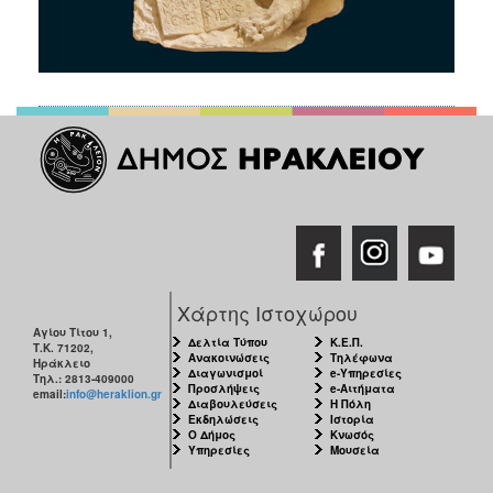
Χάρτης Ιστοχώρου
Αγίου Τίτου 1,
Δελτία Τύπου
Κ.Ε.Π.
Τ.Κ. 71202,
Ανακοινώσεις
Τηλέφωνα
Ηράκλειο
Διαγωνισμοί
e-Υπηρεσίες
Τηλ.: 2813-409000
Προσλήψεις
e-Αιτήματα
email:
info@heraklion.gr
Διαβουλεύσεις
Η Πόλη
Εκδηλώσεις
Ιστορία
Ο Δήμος
Κνωσός
Υπηρεσίες
Μουσεία