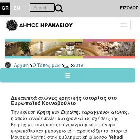
GR
EN
ΕΙΣΟΔΟΣ
Ο
Toggle
ΤΟΠΟΣ
navigati
ΜΑΣ
Ανακοινώσεις
Αρχείο
2026
...
Αρχική
Ο Τόπος μας
2019
2025
2024
2023
Δεκαεπτά αιώνες κρητικής ιστορίας στο
2022
Ευρωπαϊκό Κοινοβούλιο
2021
Την έκθεση
Κρήτη και
Eυρώπη: ταραγμένοι αιώνες
,
η οποία αναδεικνύει διαχρονικά τις σχέσεις της
2020
Κρήτης με τον ευρύτερο γεωγραφικό περίγυρο,
2019
ευρωπαϊκό και μεσογειακό, παρουσιάζει το Ιστορικό
Μουσείο Κρήτης στην εμβληματική αίθουσα
Yehudi
2018