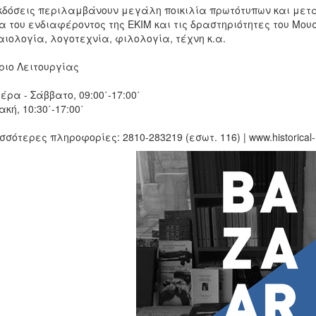
κδόσεις περιλαμβάνουν μεγάλη ποικιλία πρωτότυπων και με
α του ενδιαφέροντος της ΕΚΙΜ και τις δραστηριότητες του Μουσ
ιολογία, λογοτεχνία, φιλολογία, τέχνη κ.α.
ιο Λειτουργίας
έρα - Σάββατο, 09:00΄-17:00΄
ακή, 10:30΄-17:00΄
σσότερες πληροφορίες: 2810-283219 (εσωτ. 116) | www.historical-m