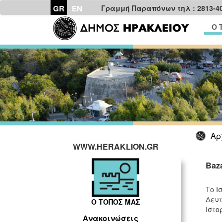
GR
EN
Γραμμή Παραπόνων τηλ : 2813-4
Ο 
Αρ
WWW.HERAKLION.GR
Baz
Tο Ι
Δευτ
Ο ΤΟΠΟΣ ΜΑΣ
Ιστο
Ανακοινώσεις