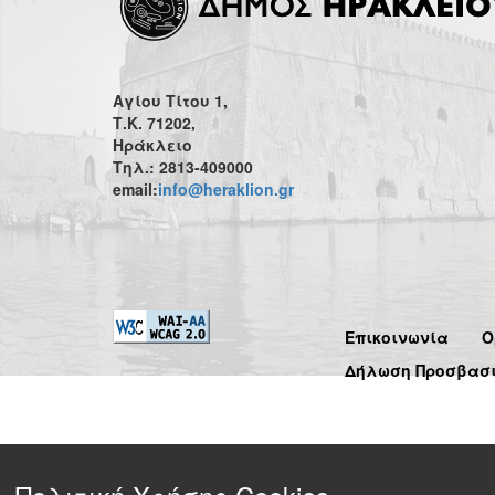
Αγίου Τίτου 1,
Τ.Κ. 71202,
Ηράκλειο
Τηλ.: 2813-409000
email:
info@heraklion.gr
Επικοινωνία
Ό
Δήλωση Προσβασ