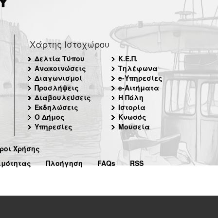
Χάρτης Ιστοχώρου
Δελτία Τύπου
Κ.Ε.Π.
Ανακοινώσεις
Τηλέφωνα
Διαγωνισμοί
e-Υπηρεσίες
Προσλήψεις
e-Αιτήματα
Διαβουλεύσεις
Η Πόλη
Εκδηλώσεις
Ιστορία
Ο Δήμος
Κνωσός
Υπηρεσίες
Μουσεία
ροι Χρήσης
ιμότητας
Πλοήγηση
FAQs
RSS