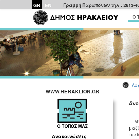
GR
EN
Γραμμή Παραπόνων τηλ : 2813-4
Ο 
Αρχ
WWW.HERAKLION.GR
Άνο
Μ
Ο ΤΟΠΟΣ ΜΑΣ
μαζί
του 
Ανακοινώσεις