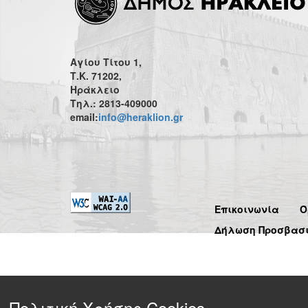
Αγίου Τίτου 1,
Τ.Κ. 71202,
Ηράκλειο
Τηλ.: 2813-409000
email:
info@heraklion.gr
Επικοινωνία
Ό
Δήλωση Προσβασ
Πολιτική Χρήσης Cookies