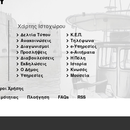
Χάρτης Ιστοχώρου
Δελτία Τύπου
Κ.Ε.Π.
Ανακοινώσεις
Τηλέφωνα
Διαγωνισμοί
e-Υπηρεσίες
Προσλήψεις
e-Αιτήματα
Διαβουλεύσεις
Η Πόλη
Εκδηλώσεις
Ιστορία
Ο Δήμος
Κνωσός
Υπηρεσίες
Μουσεία
ροι Χρήσης
ιμότητας
Πλοήγηση
FAQs
RSS