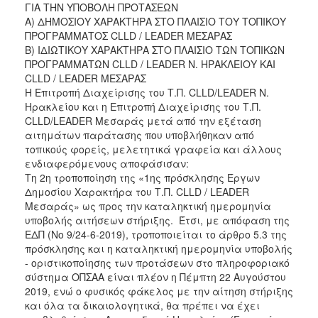
ΓΙΑ ΤΗΝ ΥΠΟΒΟΛΗ ΠΡΟΤΑΣΕΩΝ
2017
Α) ΔΗΜΟΣΙΟΥ ΧΑΡΑΚΤΗΡΑ ΣΤΟ ΠΛΑΙΣΙΟ ΤΟΥ ΤΟΠΙΚΟΥ
ΠΡΟΓΡΑΜΜΑΤΟΣ CLLD / LEADER ΜΕΣΑΡΑΣ
2016
Β) ΙΔΙΩΤΙΚΟΥ ΧΑΡΑΚΤΗΡΑ ΣΤΟ ΠΛΑΙΣΙΟ ΤΩΝ ΤΟΠΙΚΩΝ
2015
ΠΡΟΓΡΑΜΜΑΤΩΝ CLLD / LEADER Ν. ΗΡΑΚΛΕΙΟΥ ΚΑΙ
CLLD / LEADER ΜΕΣΑΡΑΣ
2012
Η Επιτροπή Διαχείρισης του Τ.Π. CLLD/LEADER Ν.
2011
Ηρακλείου και η Επιτροπή Διαχείρισης του Τ.Π.
CLLD/LEADER Μεσαράς μετά από την εξέταση
αιτημάτων παράτασης που υποβλήθηκαν από
τοπικούς φορείς, μελετητικά γραφεία και άλλους
ενδιαφερόμενους αποφάσισαν:
Ο
Τη 2η τροποποίηση της «1ης πρόσκλησης Έργων
ΔΗΜΟΣ
Δημοσίου Χαρακτήρα του Τ.Π. CLLD / LEADER
Μεσαράς» ως προς την καταληκτική ημερομηνία
ΠΟΛΙΤΙΣΜΟΣ
υποβολής αιτήσεων στήριξης. Έτσι, με απόφαση της
ΕΔΠ (Νο 9/24-6-2019), τροποποιείται το άρθρο 5.3 της
ΑΝΘΕΚΤΙΚΗ
πρόσκλησης και η καταληκτική ημερομηνία υποβολής
ΠΟΛΗ
- οριστικοποίησης των προτάσεων στο πληροφοριακό
σύστημα ΟΠΣΑΑ είναι πλέον η Πέμπτη 22 Αυγούστου
2019, ενώ ο φυσικός φάκελος με την αίτηση στήριξης
και όλα τα δικαιολογητικά, θα πρέπει να έχει