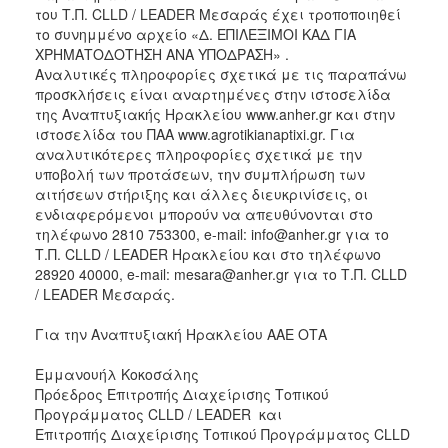
του Τ.Π. CLLD / LEADER Μεσαράς έχει τροποποιηθεί
το συνημμένο αρχείο «Δ. ΕΠΙΛΕΞΙΜΟΙ ΚΑΔ ΓΙΑ
ΧΡΗΜΑΤΟΔΟΤΗΣΗ ΑΝΑ ΥΠΟΔΡΑΣΗ» .
Αναλυτικές πληροφορίες σχετικά με τις παραπάνω
προσκλήσεις είναι αναρτημένες στην ιστοσελίδα
της Αναπτυξιακής Ηρακλείου www.anher.gr και στην
ιστοσελίδα του ΠΑΑ www.agrotikianaptixi.gr. Για
αναλυτικότερες πληροφορίες σχετικά με την
υποβολή των προτάσεων, την συμπλήρωση των
αιτήσεων στήριξης και άλλες διευκρινίσεις, οι
ενδιαφερόμενοι μπορούν να απευθύνονται στο
τηλέφωνο 2810 753300, e-mail: info@anher.gr για το
Τ.Π. CLLD / LEADER Ηρακλείου και στο τηλέφωνο
28920 40000, e-mail: mesara@anher.gr για το Τ.Π. CLLD
/ LEADER Μεσαράς.
Για την Αναπτυξιακή Ηρακλείου ΑΑΕ ΟΤΑ
Εμμανουήλ Κοκοσάλης
Πρόεδρος Επιτροπής Διαχείρισης Τοπικού
Προγράμματος CLLD / LEADER και
Επιτροπής Διαχείρισης Τοπικού Προγράμματος CLLD