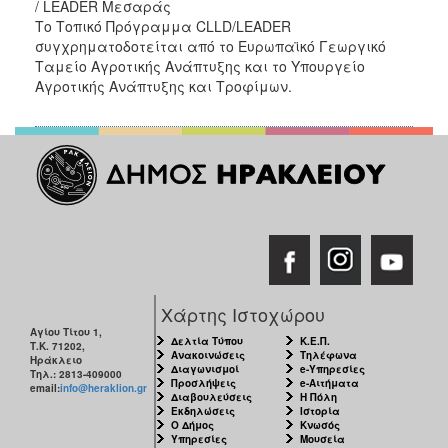
/ LEADER Μεσαράς
Το Τοπικό Πρόγραμμα CLLD/LEADER
συγχρηματοδοτείται από το Ευρωπαϊκό Γεωργικό
Ταμείο Αγροτικής Ανάπτυξης και το Υπουργείο
Αγροτικής Ανάπτυξης και Τροφίμων.
Χάρτης Ιστοχώρου
Αγίου Τίτου 1,
Δελτία Τύπου
Κ.Ε.Π.
Τ.Κ. 71202,
Ανακοινώσεις
Τηλέφωνα
Ηράκλειο
Διαγωνισμοί
e-Υπηρεσίες
Τηλ.: 2813-409000
Προσλήψεις
e-Αιτήματα
email:
info@heraklion.gr
Διαβουλεύσεις
Η Πόλη
Εκδηλώσεις
Ιστορία
Ο Δήμος
Κνωσός
Υπηρεσίες
Μουσεία