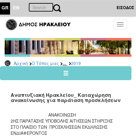
GR
EN
ΕΙΣΟΔΟΣ
Ο
Toggle
ΤΟΠΟΣ
navigati
ΜΑΣ
Ανακοινώσεις
Αρχείο
2026
...
Αρχική
Ο Τόπος μας
2019
2025
2024
2023
Αναπτυξιακή Ηρακλείου_ Καταχώρηση
2022
ανακοίνωσης για παράταση προσκλήσεων
2021
ΑΝΑΚΟΙΝΩΣΗ
2020
2ΗΣ ΠΑΡΑΤΑΣΗΣ ΥΠΟΒΟΛΗΣ ΑΙΤΗΣΕΩΝ ΣΤΗΡΙΞΗΣ
2019
ΣΤΟ ΠΛΑΙΣΙΟ ΤΩΝ ΠΡΟΣΚΛΗΣΕΩΝ ΕΚΔΗΛΩΣΗΣ
ΕΝΔΙΑΦΕΡΟΝΤΟΣ
2018