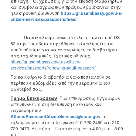
επιταγή. Οι χρεώσεις για την έκδοση διαβατηρίων
και συμβολαιογραφικών πράξεων βρίσκονται στην
ηλεκτρονική διεύθυνση
https
://
gr
.
usembassy
.
gov
/
u
-
s
-
citizen
-
services
/
passports
/
fees
/
- Παρακαλούμε όπως στείλετε την αίτησή DS-
82 στην Πρεσβεία στην Αθήνα, εάν πληρείτε τις
προϋποθέσεις για να ανανεώσετε το διαβατήριο
σας ταχυδρομικώς. Σχετικές οδηγίες
https://gr.usembassy.gov/u-s-citizen-
services/passports/renewing-adult-passport/
Τα καινούργια διαβατήρια θα αποσταλούν σε
περίπου 4 εβδομάδες από την ημερομηνία του
ραντεβού σας.
Τμήμα Επικυρώσεων
Για επικυρώσεις εγγράφων
απευθυνθείτε στη διεύθυνση ηλεκτρονικού
ταχυδρομείου
AthensAmericanCitizenServices
@state
.gov
ή
τηλεφωνήστε στα τηλέφωνα 210-720-2450 και 210-
720-2473, Δευτέρα – Παρασκευή, από 4:00 μ.μ. - 5:00
μ.μ.