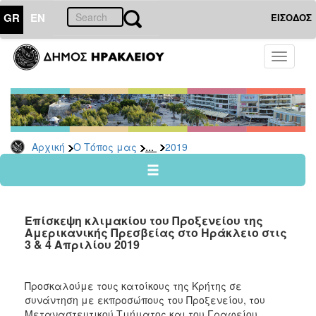
GR
EN
ΕΙΣΟΔΟΣ
Ο
Toggle
ΤΟΠΟΣ
navigati
ΜΑΣ
Ανακοινώσεις
Αρχείο
2026
...
Αρχική
Ο Τόπος μας
2019
2025
2024
2023
Επίσκεψη κλιμακίου του Προξενείου της
2022
Αμερικανικής Πρεσβείας στο Ηράκλειο στις
3 & 4 Απριλίου 2019
2021
2020
Προσκαλούμε τους κατοίκους της Κρήτης σε
2019
συνάντηση με εκπροσώπους του Προξενείου, του
2018
Μεταναστευτικού Τμήματος και του Γραφείου