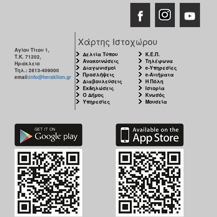
Χάρτης Ιστοχώρου
Αγίου Τίτου 1,
Δελτία Τύπου
Κ.Ε.Π.
Τ.Κ. 71202,
Ανακοινώσεις
Τηλέφωνα
Ηράκλειο
Διαγωνισμοί
e-Υπηρεσίες
Τηλ.: 2813-409000
Προσλήψεις
e-Αιτήματα
email:
info@heraklion.gr
Διαβουλεύσεις
Η Πόλη
Εκδηλώσεις
Ιστορία
Ο Δήμος
Κνωσός
Υπηρεσίες
Μουσεία