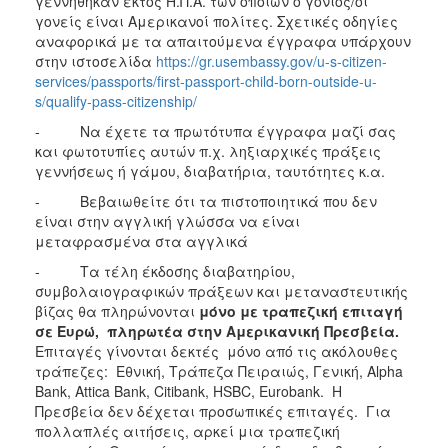
γεννήθηκαν εκτός Η.Π.Α. των οποίων ο γονιός/οι
γονείς είναι Αμερικανοί πολίτες. Σχετικές οδηγίες
αναφορικά με τα απαιτούμενα έγγραφα υπάρχουν
στην ιστοσελίδα
https://gr.usembassy.gov/u-s-citizen-
services/passports/first-passport-child-born-outside-u-
s/qualify-pass-citizenship/
- Να έχετε τα πρωτότυπα έγγραφα μαζί σας
και φωτοτυπίες αυτών π.χ. ληξιαρχικές πράξεις
γεννήσεως ή γάμου, διαβατήρια, ταυτότητες κ.α.
- Βεβαιωθείτε ότι τα πιστοποιητικά που δεν
είναι στην αγγλική γλώσσα να είναι
μεταφρασμένα στα αγγλικά
- Τα τέλη έκδοσης διαβατηρίου,
συμβολαιογραφικών πράξεων και μεταναστευτικής
βίζας θα πληρώνονται
μόνο με τραπεζική επιταγή
σε Ευρώ, πληρωτέα στην Αμερικανική Πρεσβεία.
Επιταγές γίνονται δεκτές μόνο από τις ακόλουθες
τράπεζες: Εθνική, Τράπεζα Πειραιώς, Γενική, Alpha
Bank, Attica Bank, Citibank, HSBC, Eurobank. Η
Πρεσβεία δεν δέχεται προσωπικές επιταγές. Για
πολλαπλές αιτήσεις, αρκεί μια τραπεζική