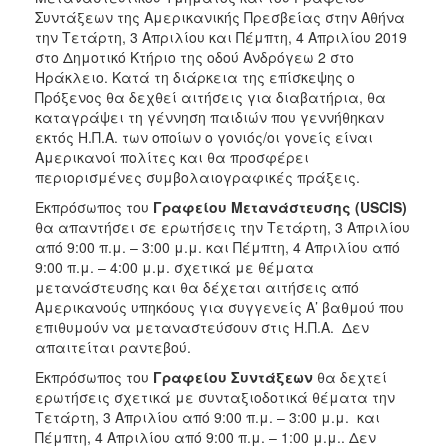
Συντάξεων της Αμερικανικής Πρεσβείας στην Αθήνα
2017
την Τετάρτη, 3 Απριλίου και Πέμπτη, 4 Απριλίου 2019
2016
στο Δημοτικό Κτήριο της οδού Ανδρόγεω 2 στο
Ηράκλειο. Κατά τη διάρκεια της επίσκεψης ο
2015
Πρόξενος θα δεχθεί αιτήσεις για διαβατήρια, θα
2012
καταγράψει τη γέννηση παιδιών που γεννήθηκαν
εκτός Η.Π.Α. των οποίων ο γονιός/οι γονείς είναι
2011
Αμερικανοί πολίτες και θα προσφέρει
περιορισμένες συμβολαιογραφικές πράξεις.
Εκπρόσωπος του
Γραφείου Μετανάστευσης (
USCIS
)
θα απαντήσει σε ερωτήσεις την Τετάρτη, 3 Απριλίου
Ο
από 9:00 π.μ. – 3:00 μ.μ. και Πέμπτη, 4 Απριλίου από
ΔΗΜΟΣ
9:00 π.μ. – 4:00 μ.μ. σχετικά με θέματα
μετανάστευσης και θα δέχεται αιτήσεις από
ΠΟΛΙΤΙΣΜΟΣ
Αμερικανούς υπηκόους για συγγενείς Α’ βαθμού που
επιθυμούν να μεταναστεύσουν στις Η.Π.Α. Δεν
απαιτείται ραντεβού.
ΑΝΘΕΚΤΙΚΗ
ΠΟΛΗ
Εκπρόσωπος του
Γραφείου Συντάξεων
θα δεχτεί
ερωτήσεις σχετικά με συνταξιοδοτικά θέματα την
Τετάρτη, 3 Απριλίου από 9:00 π.μ. – 3:00 μ.μ. και
Πέμπτη, 4 Απριλίου από 9:00 π.μ. – 1:00 μ.μ.. Δεν