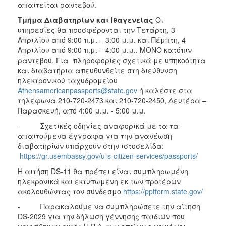
απαιτείται ραντεβού.
Τμήμα Διαβατηρίων και Ιθαγενείας
Οι
υπηρεσίες θα προσφέρονται την Τετάρτη, 3
Απριλίου από 9:00 π.μ. – 3:00 μ.μ. και Πέμπτη, 4
Απριλίου από 9:00 π.μ. – 4:00 μ.μ.. ΜΟΝΟ κατόπιν
ραντεβού. Για πληροφορίες σχετικά με υπηκοότητα
και διαβατήρια απευθυνθείτε στη διεύθυνση
ηλεκτρονικού ταχυδρομείου
Athensamericanpassports@state.gov
ή καλέστε στα
τηλέφωνα 210-720-2473 και 210-720-2450, Δευτέρα –
Παρασκευή, από 4:00 μ.μ. - 5:00 μ.μ.
- Σχετικές οδηγίες αναφορικά με τα τα
απαιτούμενα έγγραφα για την ανανέωση
διαβατηρίων υπάρχουν στην ιστοσελίδα:
https://gr.usembassy.gov/u-s-citizen-services/passports/
Η αιτήση DS-11 θα πρέπει είναι συμπληρωμένη
ηλεκρονικά και εκτυπωμένη εκ των προτέρων
ακολουθώντας τον σύνδεσμο
https://pptform.state.gov/
- Παρακαλούμε να συμπληρώσετε την αίτηση
DS-2029 για την δήλωση γέννησης παιδιών που