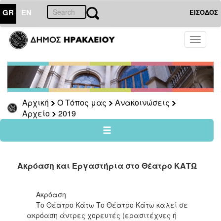
GR
EN
ΕΙΣΟΔΟΣ
Ο
Toggle
ΤΟΠΟΣ
navigati
ΜΑΣ
Ανακοινώσεις
Αρχείο
2026
Αρχική
Ο Τόπος μας
Ανακοινώσεις
Αρχείο
2019
2025
2024
2023
2022
Ακρόαση και Εργαστήρια στο Θέατρο ΚΑΤΩ
2021
2020
Ακρόαση
2019
Το Θέατρο Κάτω Το Θέατρο Κάτω καλεί σε
ακρόαση άντρες χορευτές (ερασιτέχνες ή
2018