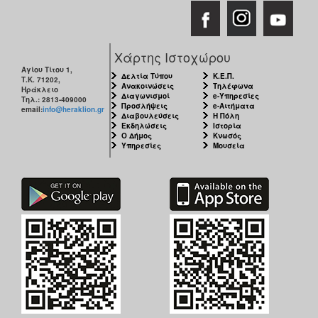
Χάρτης Ιστοχώρου
Αγίου Τίτου 1,
Δελτία Τύπου
Κ.Ε.Π.
Τ.Κ. 71202,
Ανακοινώσεις
Τηλέφωνα
Ηράκλειο
Διαγωνισμοί
e-Υπηρεσίες
Τηλ.: 2813-409000
Προσλήψεις
e-Αιτήματα
email:
info@heraklion.gr
Διαβουλεύσεις
Η Πόλη
Εκδηλώσεις
Ιστορία
Ο Δήμος
Κνωσός
Υπηρεσίες
Μουσεία