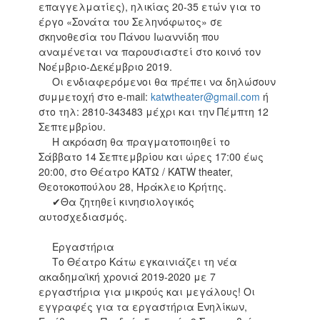
επαγγελματίες), ηλικίας 20-35 ετών για το
2017
έργο «Σονάτα του Σεληνόφωτος» σε
σκηνοθεσία του Πάνου Ιωαννίδη που
2016
αναμένεται να παρουσιαστεί στο κοινό τον
2015
Νοέμβριο-Δεκέμβριο 2019.
Οι ενδιαφερόμενοι θα πρέπει να δηλώσουν
2012
συμμετοχή στο e-mail:
katwtheater@gmail.com
ή
2011
στο τηλ: 2810-343483 μέχρι και την Πέμπτη 12
Σεπτεμβρίου.
Η ακρόαση θα πραγματοποιηθεί το
Σάββατο 14 Σεπτεμβρίου και ώρες 17:00 έως
20:00, στο Θέατρο ΚΑΤΩ / KATW theater,
Ο
ΔΗΜΟΣ
Θεοτοκοπούλου 28, Ηράκλειο Κρήτης.
✔Θα ζητηθεί κινησιολογικός
αυτοσχεδιασμός.
ΠΟΛΙΤΙΣΜΟΣ
Εργαστήρια
ΑΝΘΕΚΤΙΚΗ
ΠΟΛΗ
Το Θέατρο Κάτω εγκαινιάζει τη νέα
ακαδημαϊκή χρονιά 2019-2020 με 7
εργαστήρια για μικρούς και μεγάλους! Οι
εγγραφές για τα εργαστήρια Ενηλίκων,