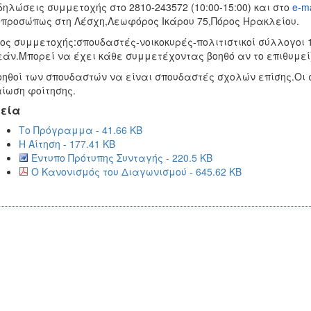
δηλώσεις συμμετοχής στο 2810-243572 (10:00-15:00) και στο
e-ma
προσώπως στη Λέσχη,Λεωφόρος Ικάρου 75,Πόρος Ηρακλείου.
ος συμμετοχής:σπουδαστές-νοικοκυρές-πολιτιστικοί σύλλογοι 
άν.Μπορεί να έχει κάθε συμμετέχοντας βοηθό αν το επιθυμεί)
οηθοί των σπουδαστών να είναι σπουδαστές σχολών επίσης.Οι
ίωση φοίτησης.
εία
Το Πρόγραμμα - 41.66 KB
Η Αίτηση - 177.41 KB
Έντυπο Πρότυπης Συνταγής - 220.5 KB
Ο Κανονισμός του Διαγωνισμού - 645.62 KB