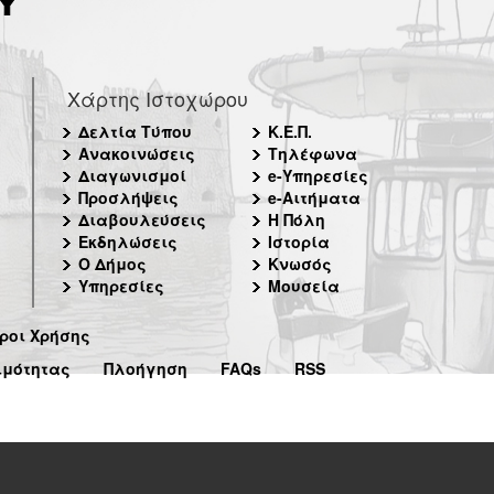
Χάρτης Ιστοχώρου
Δελτία Τύπου
Κ.Ε.Π.
Ανακοινώσεις
Τηλέφωνα
Διαγωνισμοί
e-Υπηρεσίες
Προσλήψεις
e-Αιτήματα
Διαβουλεύσεις
Η Πόλη
Εκδηλώσεις
Ιστορία
Ο Δήμος
Κνωσός
Υπηρεσίες
Μουσεία
ροι Χρήσης
ιμότητας
Πλοήγηση
FAQs
RSS