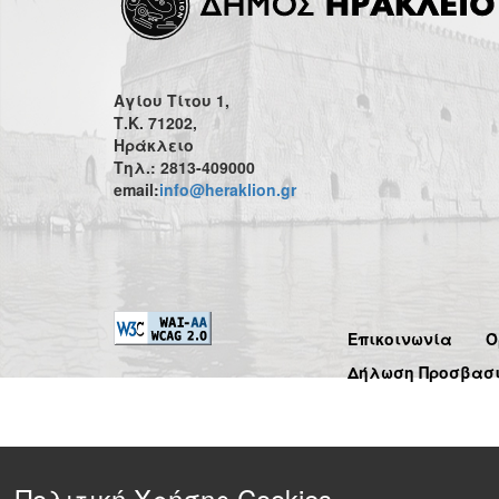
Αγίου Τίτου 1,
Τ.Κ. 71202,
Ηράκλειο
Τηλ.: 2813-409000
email:
info@heraklion.gr
Επικοινωνία
Ό
Δήλωση Προσβασ
Πολιτική Χρήσης Cookies