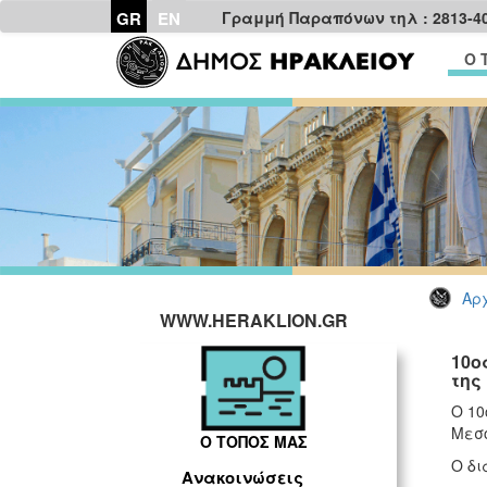
GR
EN
Γραμμή Παραπόνων τηλ : 2813-4
Ο 
Αρχ
WWW.HERAKLION.GR
10ο
της
Ο 10
Μεσο
Ο ΤΟΠΟΣ ΜΑΣ
Ο δι
Ανακοινώσεις