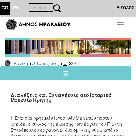
GR
EN
ΕΙΣΟΔΟΣ
Ο
Toggle
ΤΟΠΟΣ
navigati
ΜΑΣ
Ανακοινώσεις
Αρχείο
2026
...
Αρχική
Ο Τόπος μας
2018
2025
2024
2023
Διαλέξεις και Ξεναγήσεις στο Ιστορικό
2022
Μουσείο Κρήτης
2021
2020
Η Εταιρία Κρητικών Ιστορικών Μελετών προτού
κλείσει ο κύκλος της έκθεσης των έργων του Γιάννη
2019
Σπυρόπουλου οργανώνει δύο ομιλίες γύρω από το
2018
έργο και τη θέση του ζωγράφου μέσα στα σύγχρονα