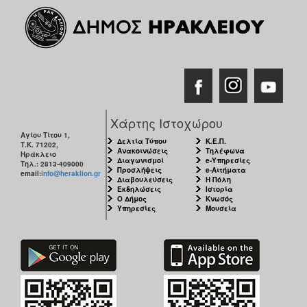
Χάρτης Ιστοχώρου
Αγίου Τίτου 1,
Δελτία Τύπου
Κ.Ε.Π.
Τ.Κ. 71202,
Ανακοινώσεις
Τηλέφωνα
Ηράκλειο
Διαγωνισμοί
e-Υπηρεσίες
Τηλ.: 2813-409000
Προσλήψεις
e-Αιτήματα
email:
info@heraklion.gr
Διαβουλεύσεις
Η Πόλη
Εκδηλώσεις
Ιστορία
Ο Δήμος
Κνωσός
Υπηρεσίες
Μουσεία