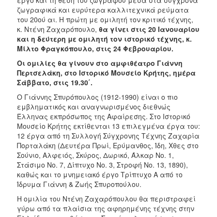
ζωγραφικά και ευρύτερα καλλιτεχνικά ρεύματα
2017
του 20ού αι. Η πρώτη με ομιλητή τον κριτικό τέχνης,
2016
κ. Ντένη Ζαχαρόπουλο,
θα γίνει στις 20 Ιανουαρίου
και η δεύτερη με ομιλητή τον ιστορικό τέχνης, κ.
2015
Μίλτο Φραγκόπουλο, στις 24 Φεβρουαρίου.
2012
Οι ομιλίες θα γίνουν στο αμφιθέατρο Γιάννη
2011
Περτσελάκη, στο Ιστορικό Μουσείο Κρήτης,
ημέρα
Σάββατο, στις 19.30΄.
Ο Γιάννης Σπυρόπουλος (1912-1990) είναι ο πιο
εμβληματικός και αναγνωρισμένος διεθνώς
Έλληνας εκπρόσωπος της Αφαίρεσης. Στο Ιστορικό
Ο
ΔΗΜΟΣ
Μουσείο Κρήτης εκτίθενται 13 επιλεγμένα έργα του:
12 έργα από τη Συλλογή Σύγχρονης Τέχνης Ζαχαρία
Πορταλάκη (Δευτέρα Πρωί, Ερύμανθος, Ίδη, Χθες στο
ΠΟΛΙΤΙΣΜΟΣ
Σούνιο, Αλφειός, Σκύρος, Δωρικό, Άλκαρ Νο. 1,
Στάσιμο Νο. 7, Δίπτυχο Νο. 3, Στροφή Νο. 13, 1890),
ΑΝΘΕΚΤΙΚΗ
καθώς και το μνημειακό έργο Τρίπτυχο Α από το
ΠΟΛΗ
Ίδρυμα Γιάννη & Ζωής Σπυροπούλου.
Η ομιλία του Ντένη Ζαχαρόπουλου θα περιστραφεί
γύρω από τα πλαίσια της αφηρημένης τέχνης στην