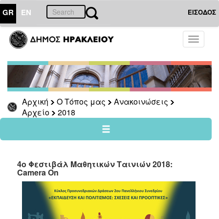
GR
EN
ΕΙΣΟΔΟΣ
Ο
Toggle
ΤΟΠΟΣ
navigati
ΜΑΣ
Ανακοινώσεις
Αρχείο
2026
Αρχική
Ο Τόπος μας
Ανακοινώσεις
Αρχείο
2018
2025
2024
2023
2022
4ο Φεστιβάλ Μαθητικών Ταινιών 2018:
Camera On
2021
2020
2019
2018