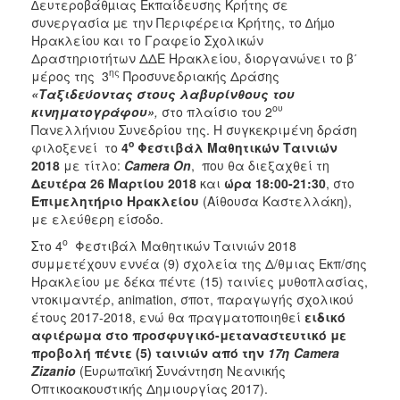
∆ευτεροβάθµιας Εκπαίδευσης Κρήτης σε
συνεργασία µε την Περιφέρεια Κρήτης, το ∆ήµο
Ηρακλείου και το Γραφείο Σχολικών
Δραστηριοτήτων ΔΔΕ Ηρακλείου, διοργανώνει το β΄
ης
μέρος της 3
Προσυνεδριακής Δράσης
«Ταξιδεύοντας στους λαβυρίνθους του
ου
κινηματογράφου»
,
στο πλαίσιο του 2
Πανελλήνιου Συνεδρίου της. Η συγκεκριμένη δράση
ο
φιλοξενεί το
4
Φεστιβάλ Μαθητικών Ταινιών
2018
με τίτλο:
Camera
On
, που θα διεξαχθεί τη
Δευτέρα 26 Μαρτίου 2018
και
ώρα 18:00-21:30
, στο
Επιμελητήριο Ηρακλείου
(Αίθουσα Καστελλάκη),
με ελεύθερη είσοδο.
ο
Στο 4
Φεστιβάλ Μαθητικών Ταινιών 2018
συμμετέχουν εννέα (9) σχολεία της Δ/θμιας Εκπ/σης
Ηρακλείου με δέκα πέντε (15) ταινίες μυθοπλασίας,
ντοκιμαντέρ, animation, σποτ, παραγωγής σχολικού
έτους 2017-2018, ενώ θα πραγματοποιηθεί
ειδικό
αφιέρωμα στο προσφυγικό-μεταναστευτικό με
προβολή πέντε (5) ταινιών από την
17η
Camera
Zizanio
(Ευρωπαϊκή Συνάντηση Νεανικής
Οπτικοακουστικής Δημιουργίας 2017).