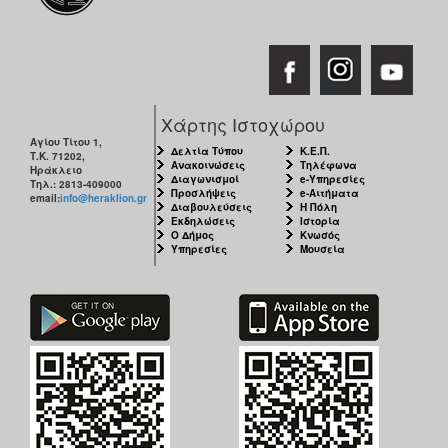
Χάρτης Ιστοχώρου
Αγίου Τίτου 1,
Δελτία Τύπου
Κ.Ε.Π.
Τ.Κ. 71202,
Ανακοινώσεις
Τηλέφωνα
Ηράκλειο
Διαγωνισμοί
e-Υπηρεσίες
Τηλ.: 2813-409000
Προσλήψεις
e-Αιτήματα
email:
info@heraklion.gr
Διαβουλεύσεις
Η Πόλη
Εκδηλώσεις
Ιστορία
Ο Δήμος
Κνωσός
Υπηρεσίες
Μουσεία