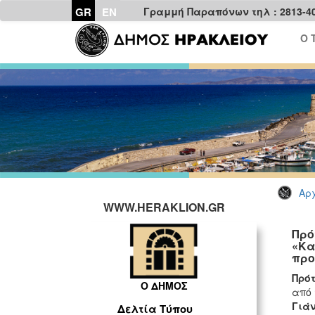
GR
EN
Γραμμή Παραπόνων τηλ : 2813-4
Ο 
Αρχ
WWW.HERAKLION.GR
Πρό
«Κα
προ
Πρότ
Ο ΔΗΜΟΣ
από
Γιά
Δελτία Τύπου