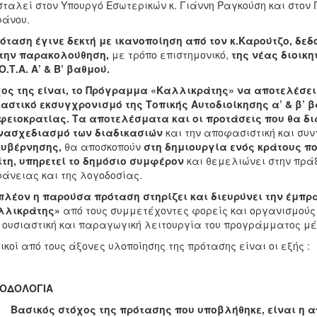
ταλεί στον Υπουργό Εσωτερικών κ. Γιάννη Ραγκούση και στον
άνου.
όταση έγινε δεκτή με ικανοποίηση από τον κ.Καρούτζο, δε
 την παρακολούθηση,
με τρόπο επιστημονικό,
της νέας διοικη
Ο.Τ.Α. Α’ & Β’ βαθμού.
ος της είναι, το Πρόγραμμα «Καλλικράτης» να αποτελέσει
αστικό εκσυγχρονισμό της Τοπικής Αυτοδιοίκησης α’ & β’ β
ειοκρατίας. Τα αποτελέσματα και οι προτάσεις που θα δ
νασχεδιασμό των διαδικασιών
και την αποφασιστική και συ
κυβέρνησης,
θα αποσκοπούν
στη δημιουργία ενός κράτους που
τη, υπηρετεί το δημόσιο συμφέρον
και θεμελιώνει στην πράξη
άνειας και της λογοδοσίας.
πλέον η παρούσα πρόταση στηρίζει και διευρύνει την έμπ
λλικράτης»
από τους συμμετέχοντες φορείς και οργανισμούς
 ουσιαστική και παραγωγική λειτουργία του προγράμματος μ
κοί από τους άξονες υλοποίησης της πρότασης είναι οι εξής :
ΟΔΟΛΟΓΙΑ
Βασικός στόχος της πρότασης που υποβλήθηκε, είναι η 