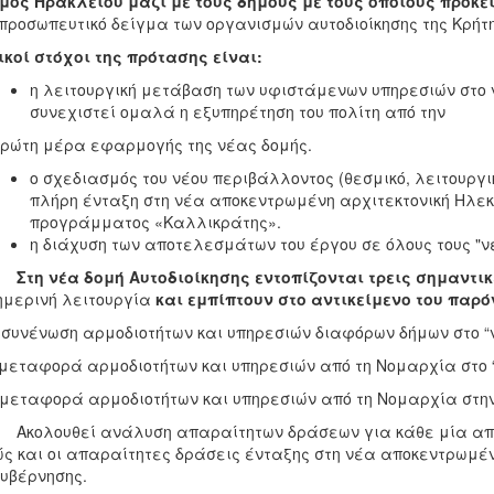
μος Ηρακλείου μαζί με τους δήμους με τους οποίους πρόκε
προσωπευτικό δείγμα των οργανισμών αυτοδιοίκησης της Κρήτη
κοί στόχοι της πρότασης είναι:
η λειτουργική μετάβαση των υφιστάμενων υπηρεσιών στο 
συνεχιστεί ομαλά η εξυπηρέτηση του πολίτη από την
τη μέρα εφαρμογής της νέας δομής.
ο σχεδιασμός του νέου περιβάλλοντος (θεσμικό, λειτουργι
πλήρη ένταξη στη νέα αποκεντρωμένη αρχιτεκτονική Ηλεκτ
προγράμματος «Καλλικράτης».
η διάχυση των αποτελεσμάτων του έργου σε όλους τους "νέ
Στη νέα δομή Αυτοδιοίκησης εντοπίζονται τρεις σημαντι
ημερινή λειτουργία
και εμπίπτουν στο αντικείμενο του παρό
 συνένωση αρμοδιοτήτων και υπηρεσιών διαφόρων δήμων στο “ν
 μεταφορά αρμοδιοτήτων και υπηρεσιών από τη Νομαρχία στο “
 μεταφορά αρμοδιοτήτων και υπηρεσιών από τη Νομαρχία στην
λουθεί ανάλυση απαραίτητων δράσεων για κάθε μία από 
ς και οι απαραίτητες δράσεις ένταξης στη νέα αποκεντρωμέν
υβέρνησης.