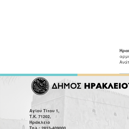
Ηρακ
αρμό
Ανάπ
Αγίου Τίτου 1,
Τ.Κ. 71202,
Ηράκλειο
Τηλ.: 2813-409000