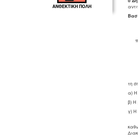
ο Δή
ΑΝΘΕΚΤΙΚΗ ΠΟΛΗ
αντι
Βασι
πρώ
τη σ
α) Η
β) Η
γ) Η
Ακο
καθώ
Διακ