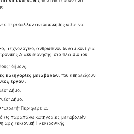
ιται να συνενωθεί
, που αποτελούν ένα
ς.
νέο περιβάλλον αυτοδιοίκησης ώστε να
κό, τεχνολογικό, ανθρώπινου δυναμικού) για
ρονικής Διακυβέρνησης, στο πλαίσιο του
ους" δήμους.
κές κατηγορίες μεταβολών,
που επηρεάζουν
ντος έργου :
έο” Δήμο.
νέο” Δήμο.
 “αιρετή” Περιφέρεια.
τις παραπάνω κατηγορίες μεταβολών
η αρχιτεκτονική Ηλεκτρονικής