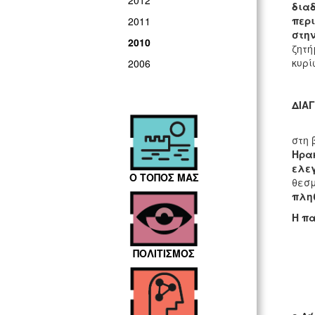
2012
δια
περι
2011
στη
2010
ζητή
κυρί
2006
ΔΙΑ
στη 
Ηρακ
ελε
Ο ΤΟΠΟΣ ΜΑΣ
θεσμ
πληθ
Η π
ΠΟΛΙΤΙΣΜΟΣ