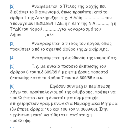
[2]
Αναφέρεται ο Τίτλος της αρχής που
διεξάγει το διαγωνισμό, όπως προκύπτει από το
άρθρο 1 της Διακήρυξης: π.χ. Η Δ/ση …………... του
Υπουργείου ΠΕΧΩΔΕ/ΓΓΔΕ, ή η ΔΤΥ της Ν.Α ………, ή η
ΤΥΔΚ του Νομού …………για λογαριασμό του
Δήμου…………….., κλπ.
[3]
Αναγράφεται ο τίτλος του έργου, όπως
προκύπτει από το σχετικό άρθρο της Διακήρυξης.
[4]
Αναγράφεται η διεύθυνση της υπηρεσίας.
[5]
Π.χ. με ενιαίο ποσοστό έκπτωσης του
άρθρου 6 του π.δ 609/85 ή με επιμέρους ποσοστά
έκπτωσης κατά το άρθρο 7 του π.δ 609/85 κ.ο.κ.
[6]
Εφόσον συντρέχει περίπτωση
λόγω του
προϋπολογισμού της σύμβασης
, πρέπει να
προβλέπεται και η δυνατότητα συμμετοχής
επιχειρήσεων γραμμένων στα Νομαρχιακά Μητρώα
(βλέπετε άρθρα 105 και 106 του ν. 3669/08). Στην
περίπτωση αυτή να τίθεται η αντίστοιχη
πρόβλεψη.