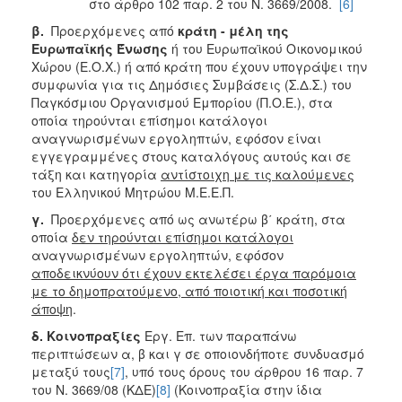
στο άρθρο 102 παρ. 2 του Ν. 3669/2008.
[6]
β.
Προερχόμενες από
κράτη - μέλη της
Ευρωπαϊκής Ένωσης
ή του Ευρωπαϊκού Οικονομικού
Χώρου (Ε.Ο.Χ.) ή από κράτη που έχουν υπογράψει την
συμφωνία για τις Δημόσιες Συμβάσεις (Σ.Δ.Σ.) του
Παγκόσμιου Οργανισμού Εμπορίου (Π.Ο.Ε.), στα
οποία τηρούνται επίσημοι κατάλογοι
αναγνωρισμένων εργοληπτών, εφόσον είναι
εγγεγραμμένες στους καταλόγους αυτούς και σε
τάξη και κατηγορία
αντίστοιχη με τις καλούμενες
του Ελληνικού Μητρώου Μ.Ε.Ε.Π.
γ.
Προερχόμενες από ως ανωτέρω β΄ κράτη, στα
οποία
δεν τηρούνται επίσημοι κατάλογοι
αναγνωρισμένων εργοληπτών, εφόσον
αποδεικνύουν ότι έχουν εκτελέσει έργα παρόμοια
με το δημοπρατούμενο, από ποιοτική και ποσοτική
άποψη
.
δ.
Κοινοπραξίες
Εργ. Επ. των παραπάνω
περιπτώσεων α, β και γ σε οποιονδήποτε συνδυασμό
μεταξύ τους
[7]
, υπό τους όρους του άρθρου 16 παρ. 7
του Ν. 3669/08 (ΚΔΕ)
[8]
(Κοινοπραξία στην ίδια