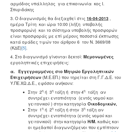
αρμόδιος υπάλληλος για επικοινωνία κος Ι.
Σπυριδάκης
3. Ο διαγωνισμός θα διεξαχθεί στις
16-04-2013
,
ημέρα Τρίτη και ώρα 10:00 (λήξη υποβολής
προσφορών) και το σύστημα υποβολής προσφορών
είναι προσφοράς με επί μέρους ποσοστά έκπτωσης
κατά ομάδες τιμών του άρθρου 6 του Ν. 3669/08
(ΚΔΕ)
[5]
.
4. Στο διαγωνισμό γίνονται δεκτοί:
Μεμονωμένες
εργοληπτικές επιχειρήσεις:
α.
Εγγεγραμμένες στο Μητρώο Εργοληπτικών
Επιχειρήσεων
(Μ.Ε.ΕΠ.) που τηρείται στη Γ.Γ.Δ.Ε. του
Υ.ΠΕ.ΧΩ.Δ.Ε., εφόσον ανήκουν:
η
η
η
Στην 2
ή 3
τάξη ή στην 4
τάξη αν
συντρέχει εντοπιότητα (εντός νομού και
γειτονικού ) στην κατηγορία
Οικοδομικών,
η
η
η
Στην 1
ή 2
τάξη ή στην 3
τάξη αν
συντρέχει εντοπιότητα (εντός νομού και
γειτονικού) στην κατηγορία
Η/Μ.
καθώς και
οι ημεδαποί διαγωνιζόμενοι που εμπίπτουν