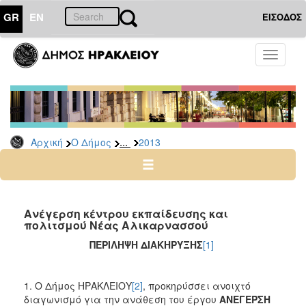
GR
EN
ΕΙΣΟΔΟΣ
Ο
Toggle
ΔΗΜΟΣ
navigati
Διακηρύξεις
-
Δημοπρασίες
Αρχείο
...
Αρχική
Ο Δήμος
2013
2026
2025
2024
Ανέγερση κέντρου εκπαίδευσης και
2023
πολιτσμού Νέας Αλικαρνασσού
2022
ΠΕΡΙΛΗΨΗ ΔΙΑΚΗΡΥΞΗΣ
[1]
2021
2020
1. Ο Δήμος ΗΡΑΚΛΕΙΟΥ
[2]
, προκηρύσσει ανοιχτό
διαγωνισμό για την ανάθεση του έργου
ΑΝΕΓΕΡΣΗ
2019