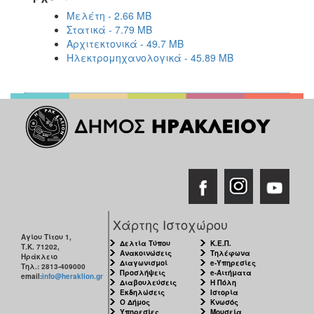
Μελέτη - 2.66 MB
Στατικά - 7.79 MB
Αρχιτεκτονικά - 49.7 MB
Ηλεκτρομηχανολογικά - 45.89 MB
Χάρτης Ιστοχώρου
Αγίου Τίτου 1,
Δελτία Τύπου
Κ.Ε.Π.
Τ.Κ. 71202,
Ανακοινώσεις
Τηλέφωνα
Ηράκλειο
Διαγωνισμοί
e-Υπηρεσίες
Τηλ.: 2813-409000
Προσλήψεις
e-Αιτήματα
email:
info@heraklion.gr
Διαβουλεύσεις
Η Πόλη
Εκδηλώσεις
Ιστορία
Ο Δήμος
Κνωσός
Υπηρεσίες
Μουσεία