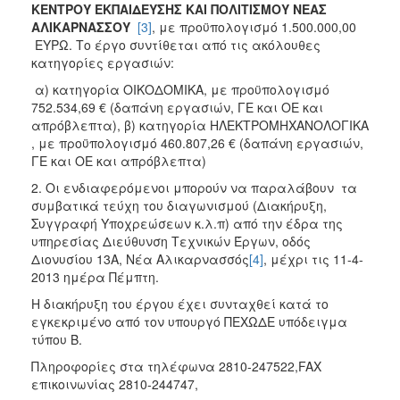
ΚΕΝΤΡΟΥ ΕΚΠΑΙΔΕΥΣΗΣ ΚΑΙ ΠΟΛΙΤΙΣΜΟΥ ΝΕΑΣ
2018
ΑΛΙΚΑΡΝΑΣΣΟΥ
[3]
, με προϋπολογισμό 1.500.000,00
ΕΥΡΩ. Το έργο συντίθεται από τις ακόλουθες
2017
κατηγορίες εργασιών:
2016
α) κατηγορία ΟΙΚΟΔΟΜΙΚΑ, με προϋπολογισμό
2015
752.534,69 € (δαπάνη εργασιών, ΓΕ και ΟΕ και
απρόβλεπτα), β) κατηγορία ΗΛΕΚΤΡΟΜΗΧΑΝΟΛΟΓΙΚΑ
2013
, με προϋπολογισμό 460.807,26 € (δαπάνη εργασιών,
ΓΕ και ΟΕ και απρόβλεπτα)
2. Οι ενδιαφερόμενοι μπορούν να παραλάβουν τα
συμβατικά τεύχη του διαγωνισμού (Διακήρυξη,
Ο
Συγγραφή Υποχρεώσεων κ.λ.π) από την έδρα της
ΤΟΠΟΣ
υπηρεσίας Διεύθυνση Τεχνικών Έργων, οδός
ΜΑΣ
Διονυσίου 13Α, Νέα Αλικαρνασσός
[4]
, μέχρι τις 11-4-
2013 ημέρα Πέμπτη.
ΠΟΛΙΤΙΣΜΟΣ
Η διακήρυξη του έργου έχει συνταχθεί κατά το
εγκεκριμένο από τον υπουργό ΠΕΧΩΔΕ υπόδειγμα
ΑΝΘΕΚΤΙΚΗ
ΠΟΛΗ
τύπου Β.
Πληροφορίες στα τηλέφωνα 2810-247522,FAX
επικοινωνίας 2810-244747,