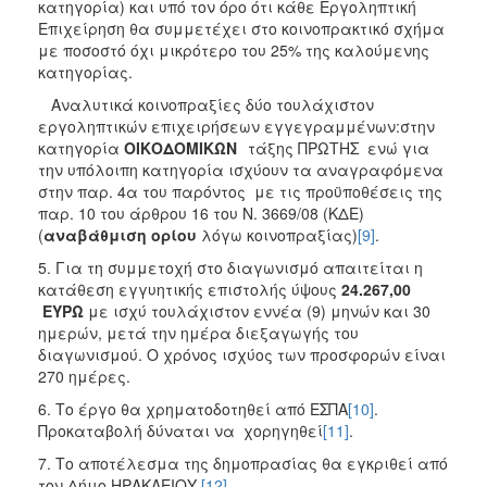
κατηγορία) και υπό τον όρο ότι κάθε Εργοληπτική
Επιχείρηση θα συμμετέχει στο κοινοπρακτικό σχήμα
με ποσοστό όχι μικρότερο του 25% της καλούμενης
κατηγορίας.
Αναλυτικά κοινοπραξίες δύο τουλάχιστον
εργοληπτικών επιχειρήσεων εγγεγραμμένων:στην
κατηγορία
ΟΙΚΟΔΟΜΙΚΩΝ
τάξης ΠΡΩΤΗΣ ενώ για
την υπόλοιπη κατηγορία ισχύουν τα αναγραφόμενα
στην παρ. 4α του παρόντος με τις προϋποθέσεις της
παρ. 10 του άρθρου 16 του Ν. 3669/08 (ΚΔΕ)
(
αναβάθμιση ορίου
λόγω κοινοπραξίας)
[9]
.
5. Για τη συμμετοχή στο διαγωνισμό απαιτείται η
κατάθεση εγγυητικής επιστολής ύψους
24.267,00
ΕΥΡΩ
με ισχύ τουλάχιστον εννέα (9) μηνών και 30
ημερών, μετά την ημέρα διεξαγωγής του
διαγωνισμού. Ο χρόνος ισχύος των προσφορών είναι
270 ημέρες.
6. Το έργο θα χρηματοδοτηθεί από ΕΣΠΑ
[10]
.
Προκαταβολή δύναται να χορηγηθεί
[11]
.
7. Το αποτέλεσμα της δημοπρασίας θα εγκριθεί από
τον Δήμο ΗΡΑΚΛΕΙΟΥ
[12]
.