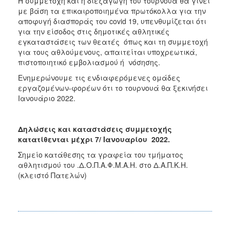
Η συμμετοχή και η διεξαγωγή του τουρνουά θα γίνει
με βάση τα επικαιροποιημένα πρωτόκολλα για την
αποφυγή διασποράς του covid 19, υπενθυμίζεται ότι
για την είσοδος στις δημοτικές αθλητικές
εγκαταστάσεις των θεατές όπως και τη συμμετοχή
για τους αθλούμενους, απαιτείται υποχρεωτικά,
πιστοποιητικό εμβολιασμού ή νόσησης.
Ενημερώνουμε τις ενδιαφερόμενες ομάδες
εργαζομένων-φορέων ότι το τουρνουά θα ξεκινήσει
Ιανουάριο 2022.
Δηλώσεις και καταστάσεις συμμετοχής
κατατίθενται μέχρι 7/ Ιανουαρίου 2022
.
Σημείο κατάθεσης τα γραφεία του τμήματος
αθλητισμού του .Δ.Ο.Π.Α.Φ.Μ.Α.Η. στο Δ.Α.Π.Κ.Η.
(κλειστό Πατελών)