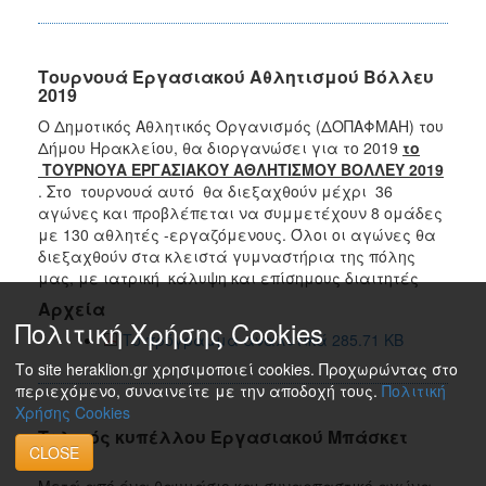
Τουρνουά Εργασιακού Αθλητισμού Βόλλευ
2019
Ο Δημοτικός Αθλητικός Οργανισμός (ΔΟΠΑΦΜΑΗ) του
Δήμου Ηρακλείου, θα διοργανώσει για το 2019
το
ΤΟΥΡΝΟΥΑ ΕΡΓΑΣΙΑΚΟΥ ΑΘΛΗΤΙΣΜΟΥ ΒΟΛΛΕΥ 2019
. Στο τουρνουά αυτό θα διεξαχθούν μέχρι 36
αγώνες και προβλέπεται να συμμετέχουν 8 ομάδες
με 130 αθλητές -εργαζόμενους. Όλοι οι αγώνες θα
διεξαχθούν στα κλειστά γυμναστήρια της πόλης
μας, με ιατρική κάλυψη και επίσημους διαιτητές
Αρχεία
Πολιτική Χρήσης Cookies
Το πρόγραμμα αναλυτικά 285.71 KB
Το site heraklion.gr χρησιμοποιεί cookies. Προχωρώντας στο
περιεχόμενο, συναινείτε με την αποδοχή τους.
Πολιτική
Χρήσης Cookies
Τελικός κυπέλλου Εργασιακού Μπάσκετ
CLOSE
2019
Μετά από ένα θαυμάσιο και συναρπαστικό αγώνα ,