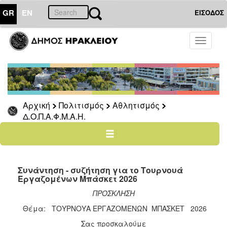
GR
EN
ΕΙΣΟΔΟΣ
ΠΟΛΙΤΙΣΜΟΣ
Toggle
navigati
Αθλητισμός
Ποδήλατα
Αρχική
Πολιτισμός
Αθλητισμός
Δ.Ο.Π.Α.Φ.Μ.Α.Η.
Ο
ΤΟΠΟΣ
ΜΑΣ
Ο
ΔΗΜΟΣ
Συνάντηση - συζήτηση για το Τουρνουά
Εργαζομένων Μπάσκετ 2026
ΑΝΘΕΚΤΙΚΗ
ΠΡΟΣΚΛΗΣΗ
ΠΟΛΗ
Θέμα: ΤΟΥΡΝΟΥΑ ΕΡΓΑΖΟΜΕΝΩΝ ΜΠΑΣΚΕΤ 2026
Σας προσκαλούμε