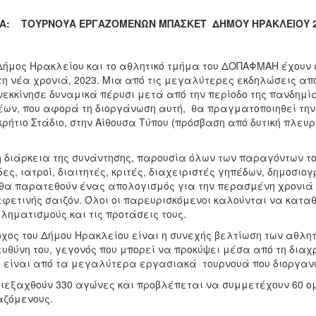
Α: ΤΟΥΡΝΟΥΑ ΕΡΓΑΖΟΜΕΝΩΝ ΜΠΑΣΚΕΤ ΔΗΜΟΥ ΗΡΑΚΛΕΙΟΥ 2
μος Ηρακλείου και το αθλητικό τμήμα του ΔΟΠΑΦΜΑΗ έχουν σ
τη νέα χρονιά, 2023. Μια από τις μεγαλύτερες εκδηλώσεις α
εκκίνησε δυναμικά πέρυσι μετά από την περίοδο της πανδημία
ων, που αφορά τη διοργάνωση αυτή, θα πραγματοποιηθεί την π
ρήτιο Στάδιο, στην Αίθουσα Τύπου (πρόσβαση από δυτική πλευρ
διάρκεια της συνάντησης, παρουσία όλων των παραγόντων του
ες, ιατροί, διαιτητές, κριτές, διαχειριστές γηπέδων, δημοσιο
θα παρατεθούν ένας απολογισμός για την περασμένη χρονιά 
εφετινής σαιζόν. Όλοι οι παρευρισκόμενοι καλούνται να καταθ
ληματισμούς και τις προτάσεις τους.
ος του Δήμου Ηρακλείου είναι η συνεχής βελτίωση των αθλη
ευθύνη του, γεγονός που μπορεί να προκύψει μέσα από τη δια
 είναι από τα μεγαλύτερα εργασιακά τουρνουά που διοργανώ
ιεξαχθούν 330 αγώνες και προβλέπεται να συμμετέχουν 60 ο
ζόμενους.