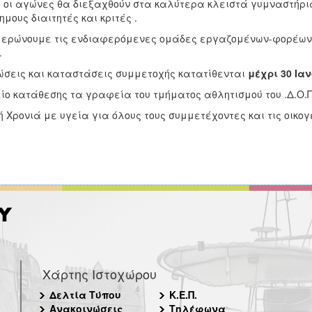
 οι αγώνες θα διεξαχθούν στα καλύτερα κλειστά γυμναστήρια
ημους διαιτητές και κριτές .
ερώνουμε τις ενδιαφερόμενες ομάδες εργαζομένων-φορέων ό
.
σεις και καταστάσεις συμμετοχής κατατίθενται
μέχρι 30 Ιαν
ίο κατάθεσης τα γραφεία του τμήματος αθλητισμού του .Δ.Ο.Π.Α
 Χρονιά με υγεία για όλους τους συμμετέχοντες και τις οικογ
Χάρτης Ιστοχώρου
Δελτία Τύπου
Κ.Ε.Π.
Ανακοινώσεις
Τηλέφωνα