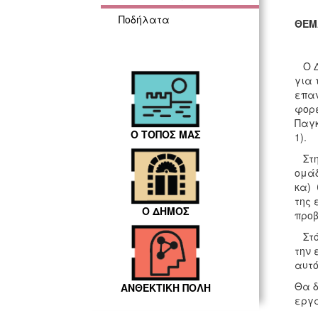
Ποδήλατα
ΘΕΜ
Ο Δή
για 
επαν
φορέ
Παγκ
Ο ΤΟΠΟΣ ΜΑΣ
1).
Στη 
ομάδ
κα) 
της 
Ο ΔΗΜΟΣ
προβ
Στόχ
την 
αυτό
Θα δ
ΑΝΘΕΚΤΙΚΗ ΠΟΛΗ
εργα