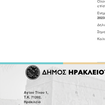
Όλοι
επίσ
Ενημ
2023
Δηλώ
Σημε
Καλή
Αγίου Τίτου 1,
Τ.Κ. 71202,
Ηράκλειο