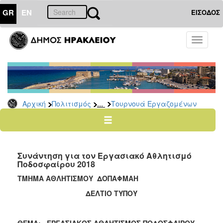
GR
EN
ΕΙΣΟΔΟΣ
ΠΟΛΙΤΙΣΜΟΣ
Toggle
navigati
Αθλητισμός
Ποδήλατα
...
Αρχική
Πολιτισμός
Τουρνουά Εργαζομένων
Ο
ΤΟΠΟΣ
ΜΑΣ
Συνάντηση για τον Εργασιακό Αθλητισμό
Ο
Ποδοσφαίρου 2018
ΔΗΜΟΣ
ΤΜΗΜΑ ΑΘΛΗΤΙΣΜΟΥ ΔΟΠΑΦΜΑΗ
ΑΝΘΕΚΤΙΚΗ
ΔΕΛΤΙΟ ΤΥΠΟΥ
ΠΟΛΗ
ΘΕΜΑ: ΕΡΓΑΣΙΑΚΟΣ ΑΘΛΗΤΙΣΜΟΣ ΠΟΔΟΣΦΑΙΡΟΥ