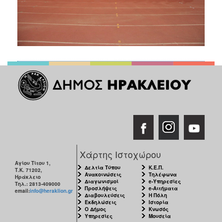
Χάρτης Ιστοχώρου
Αγίου Τίτου 1,
Δελτία Τύπου
Κ.Ε.Π.
Τ.Κ. 71202,
Ανακοινώσεις
Τηλέφωνα
Ηράκλειο
Διαγωνισμοί
e-Υπηρεσίες
Τηλ.: 2813-409000
Προσλήψεις
e-Αιτήματα
email:
info@heraklion.gr
Διαβουλεύσεις
Η Πόλη
Εκδηλώσεις
Ιστορία
Ο Δήμος
Κνωσός
Υπηρεσίες
Μουσεία