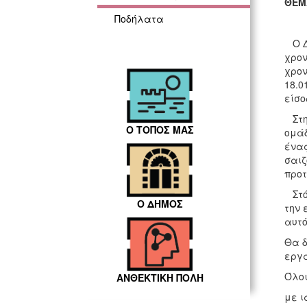
ΘΕΜ
Ποδήλατα
Ο Δή
χρον
χρον
18.0
είσο
Στη 
Ο ΤΟΠΟΣ ΜΑΣ
ομάδ
ένας
σαιζ
προτ
Στόχ
Ο ΔΗΜΟΣ
την 
αυτό
Θα δ
εργα
Όλοι
ΑΝΘΕΚΤΙΚΗ ΠΟΛΗ
με ι