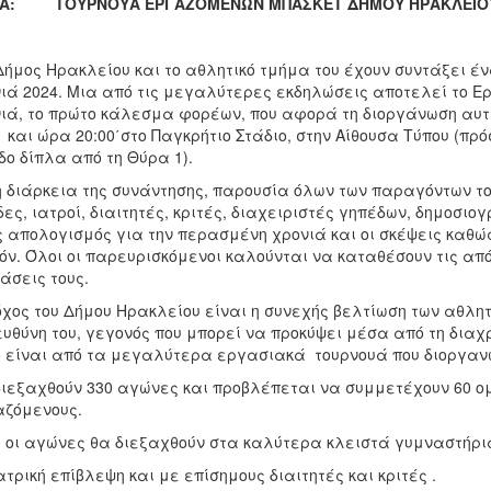
Α: ΤΟΥΡΝΟΥΑ ΕΡΓΑΖΟΜΕΝΩΝ ΜΠΑΣΚΕΤ ΔΗΜΟΥ ΗΡΑΚΛΕΙΟΥ
μος Ηρακλείου και το αθλητικό τμήμα του έχουν συντάξει ένα
ιά 2024. Μια από τις μεγαλύτερες εκδηλώσεις αποτελεί το Ε
ιά, το πρώτο κάλεσμα φορέων, που αφορά τη διοργάνωση αυτ
1 και ώρα 20:00΄στο Παγκρήτιο Στάδιο, στην Αίθουσα Τύπου (πρ
δο δίπλα από τη Θύρα 1).
διάρκεια της συνάντησης, παρουσία όλων των παραγόντων του
ες, ιατροί, διαιτητές, κριτές, διαχειριστές γηπέδων, δημοσιο
 απολογισμός για την περασμένη χρονιά και οι σκέψεις καθώ
όν. Όλοι οι παρευρισκόμενοι καλούνται να καταθέσουν τις από
άσεις τους.
ος του Δήμου Ηρακλείου είναι η συνεχής βελτίωση των αθλη
ευθύνη του, γεγονός που μπορεί να προκύψει μέσα από τη δια
 είναι από τα μεγαλύτερα εργασιακά τουρνουά που διοργανώ
ιεξαχθούν 330 αγώνες και προβλέπεται να συμμετέχουν 60 ο
ζόμενους.
 οι αγώνες θα διεξαχθούν στα καλύτερα κλειστά γυμναστήρια
ατρική επίβλεψη και με επίσημους διαιτητές και κριτές .