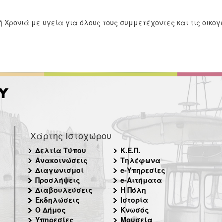
 Χρονιά με υγεία για όλους τους συμμετέχοντες και τις οικογ
Χάρτης Ιστοχώρου
Δελτία Τύπου
Κ.Ε.Π.
Ανακοινώσεις
Τηλέφωνα
Διαγωνισμοί
e-Υπηρεσίες
Προσλήψεις
e-Αιτήματα
Διαβουλεύσεις
Η Πόλη
Εκδηλώσεις
Ιστορία
Ο Δήμος
Κνωσός
Υπηρεσίες
Μουσεία