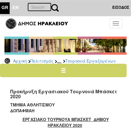
GR
EN
ΕΙΣΟΔΟΣ
ΠΟΛΙΤΙΣΜΟΣ
Toggle
navigati
Αθλητισμός
Ποδήλατα
...
Αρχική
Πολιτισμός
Τουρνουά Εργαζομένων
Ο
ΤΟΠΟΣ
ΜΑΣ
Προκήρυξη Εργασιακού Τουρνουά Μπάσκετ
Ο
2020
ΔΗΜΟΣ
ΤΜΗΜΑ ΑΘΛΗΤΙΣΜΟΥ
ΑΝΘΕΚΤΙΚΗ
ΔΟΠΑΦΜΑΗ
ΠΟΛΗ
ΕΡΓΑΣΙΑΚΟ ΤΟΥΡΝΟΥΑ ΜΠΑΣΚΕΤ ΔΗΜΟΥ
ΗΡΑΚΛΕΙΟΥ 2020