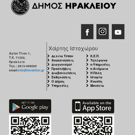
Χάρτης Ιστοχώρου
Αγίου Τίτου 1,
Δελτία Τύπου
Κ.Ε.Π.
Τ.Κ. 71202,
Ανακοινώσεις
Τηλέφωνα
Ηράκλειο
Διαγωνισμοί
e-Υπηρεσίες
Τηλ.: 2813-409000
Προσλήψεις
e-Αιτήματα
email:
info@heraklion.gr
Διαβουλεύσεις
Η Πόλη
Εκδηλώσεις
Ιστορία
Ο Δήμος
Κνωσός
Υπηρεσίες
Μουσεία