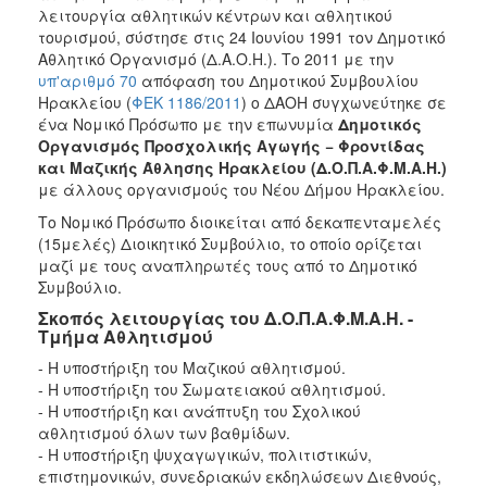
λειτουργία αθλητικών κέντρων και αθλητικού
τουρισμού, σύστησε στις 24 Ιουνίου 1991 τον Δημοτικό
Αθλητικό Οργανισμό (Δ.Α.Ο.Η.). Το 2011 με την
υπ'αριθμό 70
απόφαση του Δημοτικού Συμβουλίου
Ηρακλείου (
ΦΕΚ 1186/2011
) ο ΔΑΟΗ συγχωνεύτηκε σε
ένα Νομικό Πρόσωπο με την επωνυμία
Δημοτικός
Οργανισμός Προσχολικής Αγωγής − Φροντίδας
και Μαζικής Άθλησης Ηρακλείου (Δ.Ο.Π.Α.Φ.Μ.Α.Η.)
με άλλους οργανισμούς του Νέου Δήμου Ηρακλείου.
Το Νομικό Πρόσωπο διοικείται από δεκαπενταμελές
(15μελές) Διοικητικό Συμβούλιο, το οποίο ορίζεται
μαζί με τους αναπληρωτές τους από το Δημοτικό
Συμβούλιο.
Σκοπός λειτουργίας του Δ.Ο.Π.Α.Φ.Μ.Α.Η. -
Τμήμα Αθλητισμού
- Η υποστήριξη του Μαζικού αθλητισμού.
- Η υποστήριξη του Σωματειακού αθλητισμού.
- Η υποστήριξη και ανάπτυξη του Σχολικού
αθλητισμού όλων των βαθμίδων.
- Η υποστήριξη ψυχαγωγικών, πολιτιστικών,
επιστημονικών, συνεδριακών εκδηλώσεων Διεθνούς,