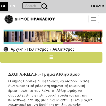
GR
EN
ΕΙΣΟΔΟΣ
ΠΟΛΙΤΙΣΜΟΣ
Toggle
navigati
Αθλητισμός
Ποδήλατα
Αρχική
Πολιτισμός
Αθλητισμός
Ο
ΤΟΠΟΣ
ΜΑΣ
Δ.Ο.Π.Α.Φ.Μ.Α.Η. - Τμήμα Αθλητισμού
Ο
ΔΗΜΟΣ
Ο Δήμος Ηρακλείου θέλοντας να διαδραματίσει
ένα ουσιαστικό ρόλο στη σημαντική κοινωνική
ΑΝΘΕΚΤΙΚΗ
δραστηριότητα που λέγεται Αθλητισμός, να
ΠΟΛΗ
συμβάλει στην επιστημονική γνώση του και την
καταπολέμηση της βίας, να αναπτύξει τον μαζικό
αθλητισμό και να βοηθήσει στη δημιουργία -