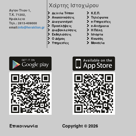
Χάρτης Ιστοχώρου
Αγίου Τίτου 1,
Δελτία Τύπου
Κ.Ε.Π.
Τ.Κ. 71202,
Ανακοινώσεις
Τηλέφωνα
Ηράκλειο
Διαγωνισμοί
e-Υπηρεσίες
Τηλ.: 2813-409000
Προσλήψεις
e-Αιτήματα
email:
info@heraklion.gr
Διαβουλεύσεις
Η Πόλη
Εκδηλώσεις
Ιστορία
Ο Δήμος
Κνωσός
Υπηρεσίες
Μουσεία
Επικοινωνία
Copyright © 2026