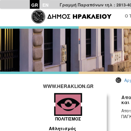
GR
EN
Γραμμή Παραπόνων τηλ : 2813-4
Ο 
Αρχ
WWW.HERAKLION.GR
Απο
και
Αποτ
ΠΑΓΚ
ΠΟΛΙΤΙΣΜΟΣ
Αθλητισμός