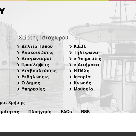
Χάρτης Ιστοχώρου
Δελτία Τύπου
Κ.Ε.Π.
Ανακοινώσεις
Τηλέφωνα
Διαγωνισμοί
e-Υπηρεσίες
Προσλήψεις
e-Αιτήματα
Διαβουλεύσεις
Η Πόλη
Εκδηλώσεις
Ιστορία
Ο Δήμος
Κνωσός
Υπηρεσίες
Μουσεία
ροι Χρήσης
ιμότητας
Πλοήγηση
FAQs
RSS