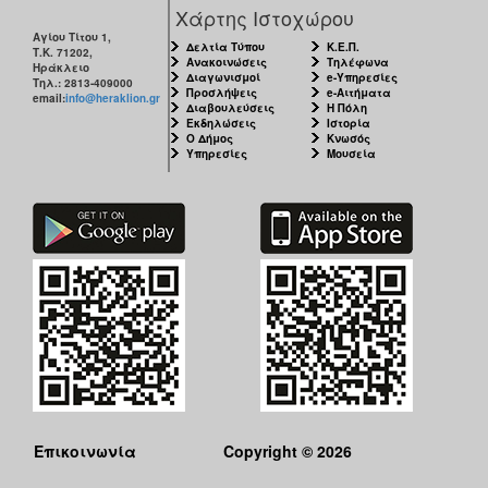
Χάρτης Ιστοχώρου
Αγίου Τίτου 1,
Δελτία Τύπου
Κ.Ε.Π.
Τ.Κ. 71202,
Ανακοινώσεις
Τηλέφωνα
Ηράκλειο
Διαγωνισμοί
e-Υπηρεσίες
Τηλ.: 2813-409000
Προσλήψεις
e-Αιτήματα
email:
info@heraklion.gr
Διαβουλεύσεις
Η Πόλη
Εκδηλώσεις
Ιστορία
Ο Δήμος
Κνωσός
Υπηρεσίες
Μουσεία
Επικοινωνία
Copyright © 2026