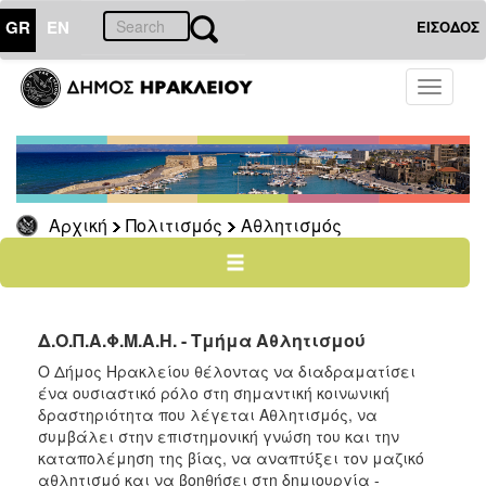
GR
EN
ΕΙΣΟΔΟΣ
ΠΟΛΙΤΙΣΜΟΣ
Toggle
navigati
Αθλητισμός
Ποδήλατα
Αρχική
Πολιτισμός
Αθλητισμός
Ο
ΤΟΠΟΣ
ΜΑΣ
Δ.Ο.Π.Α.Φ.Μ.Α.Η. - Τμήμα Αθλητισμού
Ο
ΔΗΜΟΣ
Ο Δήμος Ηρακλείου θέλοντας να διαδραματίσει
ένα ουσιαστικό ρόλο στη σημαντική κοινωνική
ΑΝΘΕΚΤΙΚΗ
δραστηριότητα που λέγεται Αθλητισμός, να
ΠΟΛΗ
συμβάλει στην επιστημονική γνώση του και την
καταπολέμηση της βίας, να αναπτύξει τον μαζικό
αθλητισμό και να βοηθήσει στη δημιουργία -