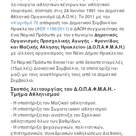
λειτουργία αθλητικών κέντρων και αθλητικού
τουρισμού, σύστησε στις 24 Ιουνίου 1991 τον Δημοτικό
Αθλητικό Οργανισμό (Δ.Α.Ο.Η.). Το 2011 με την
υπ'αριθμό 70
απόφαση του Δημοτικού Συμβουλίου
Ηρακλείου (
ΦΕΚ 1186/2011
) ο ΔΑΟΗ συγχωνεύτηκε σε
ένα Νομικό Πρόσωπο με την επωνυμία
Δημοτικός
Οργανισμός Προσχολικής Αγωγής − Φροντίδας
και Μαζικής Άθλησης Ηρακλείου (Δ.Ο.Π.Α.Φ.Μ.Α.Η.)
με άλλους οργανισμούς του Νέου Δήμου Ηρακλείου.
Το Νομικό Πρόσωπο διοικείται από δεκαπενταμελές
(15μελές) Διοικητικό Συμβούλιο, το οποίο ορίζεται
μαζί με τους αναπληρωτές τους από το Δημοτικό
Συμβούλιο.
Σκοπός λειτουργίας του Δ.Ο.Π.Α.Φ.Μ.Α.Η. -
Τμήμα Αθλητισμού
- Η υποστήριξη του Μαζικού αθλητισμού.
- Η υποστήριξη του Σωματειακού αθλητισμού.
- Η υποστήριξη και ανάπτυξη του Σχολικού
αθλητισμού όλων των βαθμίδων.
- Η υποστήριξη ψυχαγωγικών, πολιτιστικών,
επιστημονικών, συνεδριακών εκδηλώσεων Διεθνούς,