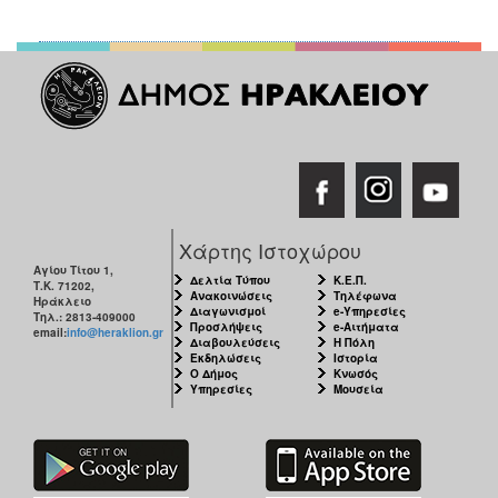
Χάρτης Ιστοχώρου
Αγίου Τίτου 1,
Δελτία Τύπου
Κ.Ε.Π.
Τ.Κ. 71202,
Ανακοινώσεις
Τηλέφωνα
Ηράκλειο
Διαγωνισμοί
e-Υπηρεσίες
Τηλ.: 2813-409000
Προσλήψεις
e-Αιτήματα
email:
info@heraklion.gr
Διαβουλεύσεις
Η Πόλη
Εκδηλώσεις
Ιστορία
Ο Δήμος
Κνωσός
Υπηρεσίες
Μουσεία