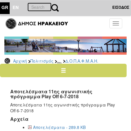
GR
EN
ΕΙΣΟΔΟΣ
ΠΟΛΙΤΙΣΜΟΣ
Toggle
navigati
Αθλητισμός
Ποδήλατα
...
Αρχική
Πολιτισμός
Δ.Ο.Π.Α.Φ.Μ.Α.Η.
Ο
ΤΟΠΟΣ
ΜΑΣ
Αποτελέσματα 11ης αγωνιστικής
Ο
πρόγραμμα Play Off 6-7-2018
ΔΗΜΟΣ
Αποτελέσματα 11ης αγωνιστικής πρόγραμμα Play
ΑΝΘΕΚΤΙΚΗ
Off 6-7-2018
ΠΟΛΗ
Αρχεία
Αποτελέσματα - 289.8 KB